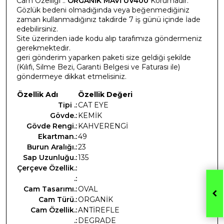
Cam Özelliği .:
ORGANİK MAVİ UV400
Korumadır.
Gözlük bedeni olmadığında veya beğenmediğiniz
zaman kullanmadığınız takdirde 7 iş günü içinde İade
edebilirsiniz.
Site üzerinden iade kodu alıp tarafımıza göndermeniz
gerekmektedir.
geri gönderim yaparken paketi size geldiği şekilde
(Kılıfı, Silme Bezi, Garanti Belgesi ve Faturası ile)
göndermeye dikkat etmelisiniz.
Özellik Adı
Özellik Değeri
Tipi .:
CAT EYE
Gövde.:
KEMİK
Gövde Rengi.:
KAHVERENGİ
Ekartman.:
49
Burun Aralığı.:
23
Sap Uzunluğu.:
135
Çerçeve Özellik.:
.:
Cam Tasarımı.:
OVAL
Cam Türü.:
ORGANİK
Cam Özellik.:
ANTİREFLE
.:
DEGRADE