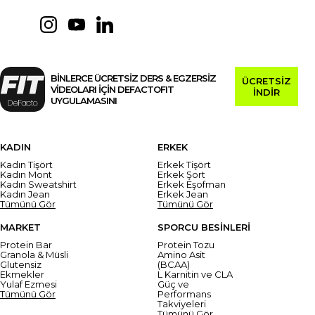
BİNLERCE ÜCRETSİZ DERS & EGZERSİZ
ÜCRETSİZ
VİDEOLARI İÇİN DEFACTOFIT
İNDİR
UYGULAMASINI
KADIN
ERKEK
Kadın Tişört
Erkek Tişört
Kadın Mont
Erkek Şort
Kadın Sweatshirt
Erkek Eşofman
Kadın Jean
Erkek Jean
Tümünü Gör
Tümünü Gör
MARKET
SPORCU BESİNLERİ
Protein Bar
Protein Tozu
Granola & Müsli
Amino Asit
Glutensiz
(BCAA)
Ekmekler
L Karnitin ve CLA
Yulaf Ezmesi
Güç ve
Tümünü Gör
Performans
Takviyeleri
Tümünü Gör