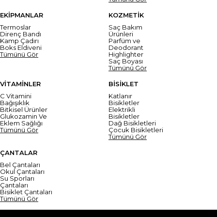
EKİPMANLAR
KOZMETİK
Termoslar
Saç Bakım
Direnç Bandı
Ürünleri
Kamp Çadırı
Parfüm ve
Boks Eldiveni
Deodorant
Tümünü Gör
Highlighter
Saç Boyası
Tümünü Gör
VİTAMİNLER
BİSİKLET
C Vitamini
Katlanır
Bağışıklık
Bisikletler
Bitkisel Ürünler
Elektrikli
Glukozamin Ve
Bisikletler
Eklem Sağlığı
Dağ Bisikletleri
Tümünü Gör
Çocuk Bisikletleri
Tümünü Gör
ÇANTALAR
Bel Çantaları
Okul Çantaları
Su Sporları
Çantaları
Bisiklet Çantaları
Tümünü Gör