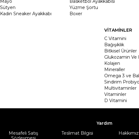
Mayo
Basketbol Ayakkabısı
Sütyen
Yüzme Şortu
Kadın Sneaker Ayakkabı
Boxer
VİTAMİNLER
C Vitamini
Bağışıklık
Bitkisel Ürünler
Glukozamin Ve 
Kolajen
Mineraller
Omega 3 ve Balı
Sindirim Probiyo
Multivitaminler
Vitaminler
D Vitamini
Yardım
Mesafeli Satış
Teslimat Bilgisi
Hakkımız
Sözleşmesi