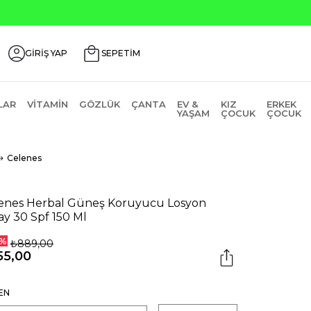
GİRİŞ YAP
SEPETİM
LAR
VITAMIN
GÖZLÜK
ÇANTA
EV &
KIZ
ERKEK
YAŞAM
ÇOCUK
ÇOCUK
Celenes
enes Herbal Güneş Koruyucu Losyon
ay 30 Spf 150 Ml
%
₺889,00
55,00
EN