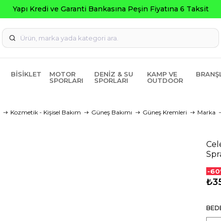
Yapı Kredi ve Garanti Bankasına Peşin Fiyatına 6 Taksit
BISIKLET
MOTOR
DENIZ & SU
KAMP VE
BRANŞ
SPORLARI
SPORLARI
OUTDOOR
Kozmetik - Kişisel Bakım
Güneş Bakımı
Güneş Kremleri
Marka
Cel
Spr
-60
₺3
BED