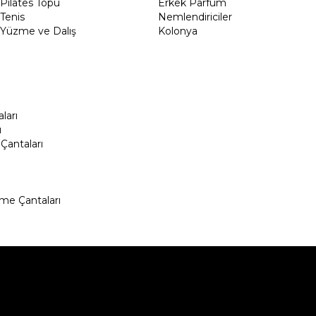
Pilates Topu
Erkek Parfüm
Tenis
Nemlendiriciler
Yüzme ve Dalış
Kolonya
ları
ı
Çantaları
me Çantaları