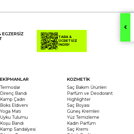
& EGZERSİZ
TARA &
T
ÜCRETSİZ
İNDİR!
EKİPMANLAR
KOZMETİK
Termoslar
Saç Bakım Ürünleri
Direnç Bandı
Parfüm ve Deodorant
Kamp Çadırı
Highlighter
Boks Eldiveni
Saç Boyası
Yoga Matı
Güneş Kremleri
Uyku Tulumu
Yüz Temizleme
Koşu Bandı
Kadın Parfüm
Kamp Sandalyesi
Saç Kremi