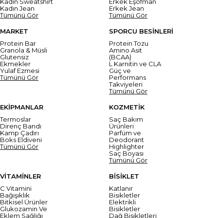
Kadın Sweatshirt
Erkek Eşofman
Kadın Jean
Erkek Jean
Tümünü Gör
Tümünü Gör
MARKET
SPORCU BESİNLERİ
Protein Bar
Protein Tozu
Granola & Müsli
Amino Asit
Glutensiz
(BCAA)
Ekmekler
L Karnitin ve CLA
Yulaf Ezmesi
Güç ve
Tümünü Gör
Performans
Takviyeleri
Tümünü Gör
EKİPMANLAR
KOZMETİK
Termoslar
Saç Bakım
Direnç Bandı
Ürünleri
Kamp Çadırı
Parfüm ve
Boks Eldiveni
Deodorant
Tümünü Gör
Highlighter
Saç Boyası
Tümünü Gör
VİTAMİNLER
BİSİKLET
C Vitamini
Katlanır
Bağışıklık
Bisikletler
Bitkisel Ürünler
Elektrikli
Glukozamin Ve
Bisikletler
Eklem Sağlığı
Dağ Bisikletleri