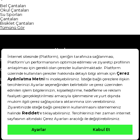
Bel Çantaları
Okul Çantaları
Su Sporları
Çantaları
Bisiklet Çantaları
Tümünü Gör
Yardım
Mesafeli Satış Sözleşmesi
Teslimat Bilgisi
Gizlilik Sözleşmesi
Şartlar & Koşullar
Ürünümü nasıl iade
Hakkımızda
edebilirim?
DeFactoFIT ©️ 2022-2026. Tüm hakları saklıdır.
21