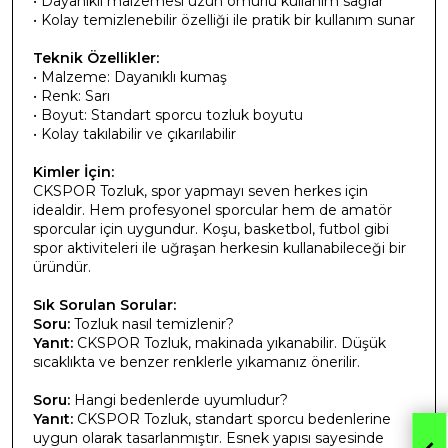
• Dayanıklı malzemesi uzun ömürlü kullanım sağlar
• Kolay temizlenebilir özelliği ile pratik bir kullanım sunar
Teknik Özellikler:
• Malzeme: Dayanıklı kumaş
• Renk: Sarı
• Boyut: Standart sporcu tozluk boyutu
• Kolay takılabilir ve çıkarılabilir
Kimler İçin:
CKSPOR Tozluk, spor yapmayı seven herkes için
idealdir. Hem profesyonel sporcular hem de amatör
sporcular için uygundur. Koşu, basketbol, futbol gibi
spor aktiviteleri ile uğraşan herkesin kullanabileceği bir
üründür.
Sık Sorulan Sorular:
Soru:
Tozluk nasıl temizlenir?
Yanıt:
CKSPOR Tozluk, makinada yıkanabilir. Düşük
sıcaklıkta ve benzer renklerle yıkamanız önerilir.
Soru:
Hangi bedenlerde uyumludur?
Yanıt:
CKSPOR Tozluk, standart sporcu bedenlerine
uygun olarak tasarlanmıştır. Esnek yapısı sayesinde