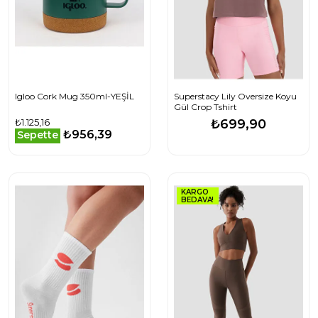
Igloo Cork Mug 350ml-YEŞİL
Superstacy Lily Oversize Koyu
Gül Crop Tshirt
₺1.125,16
₺699,90
₺956,39
Sepette
KARGO
BEDAVA!