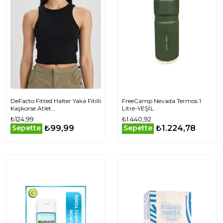
DeFacto Fitted Halter Yaka Fitilli
FreeCamp Nevada Termos 1
Kaşkorse Atlet
Litre-YEŞİL
U0357AZ24SMBK81
₺124,99
₺1.440,92
₺99,99
₺1.224,78
Sepette
Sepette