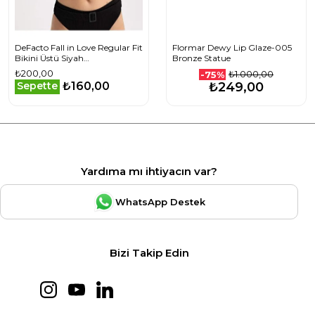
DeFacto Fall in Love Regular Fit
Flormar Dewy Lip Glaze-005
Bikini Üstü Siyah
Bronze Statue
T5224AZ23SMBK81
₺200,00
₺1.000,00
-75%
₺160,00
Sepette
₺249,00
Yardıma mı ihtiyacın var?
WhatsApp Destek
Bizi Takip Edin