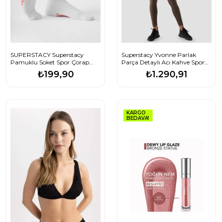
SUPERSTACY Superstacy
Superstacy Yvonne Parlak
Pamuklu Soket Spor Çorap
Parça Detaylı Acı Kahve Spor
Nar Çiçeği
Tayt
₺199,90
₺1.290,91
KARGO
BEDAVA!