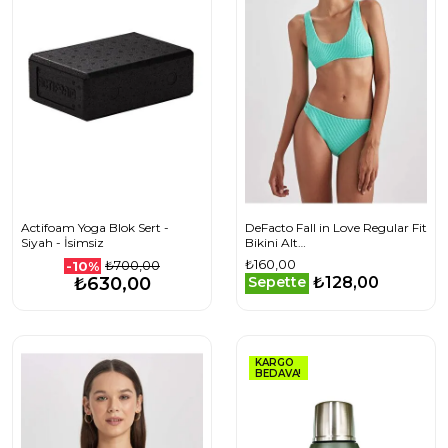
Actifoam Yoga Blok Sert -
DeFacto Fall in Love Regular Fit
Siyah - İsimsiz
Bikini Alt
B0269AX23HSGN1205
₺160,00
₺700,00
-10%
₺128,00
₺630,00
Sepette
KARGO
BEDAVA!