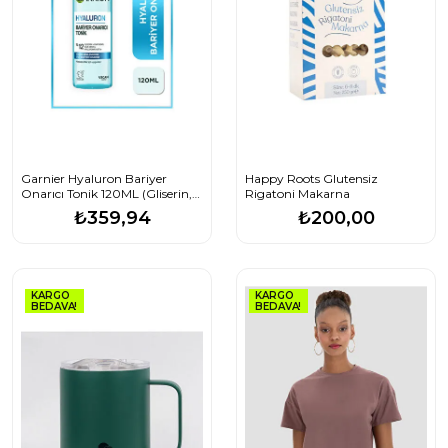
Garnier Hyaluron Bariyer
Happy Roots Glutensiz
Onarıcı Tonik 120ML (Gliserin,
Rigatoni Makarna
Panthenol, Aloe Vera &
₺359,94
₺200,00
Hyaluronik)
KARGO
KARGO
BEDAVA!
BEDAVA!