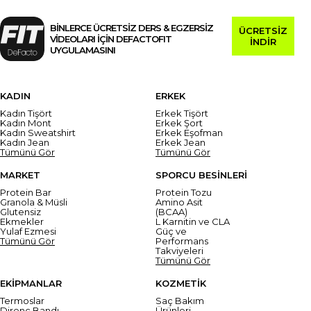
BİNLERCE ÜCRETSİZ DERS & EGZERSİZ
ÜCRETSİZ
VİDEOLARI İÇİN DEFACTOFIT
İNDİR
UYGULAMASINI
KADIN
ERKEK
Kadın Tişört
Erkek Tişört
Kadın Mont
Erkek Şort
Kadın Sweatshirt
Erkek Eşofman
Kadın Jean
Erkek Jean
Tümünü Gör
Tümünü Gör
MARKET
SPORCU BESİNLERİ
Protein Bar
Protein Tozu
Granola & Müsli
Amino Asit
Glutensiz
(BCAA)
Ekmekler
L Karnitin ve CLA
Yulaf Ezmesi
Güç ve
Tümünü Gör
Performans
Takviyeleri
Tümünü Gör
EKİPMANLAR
KOZMETİK
Termoslar
Saç Bakım
Direnç Bandı
Ürünleri