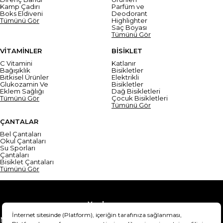
Kamp Çadırı
Parfüm ve
Boks Eldiveni
Deodorant
Tümünü Gör
Highlighter
Saç Boyası
Tümünü Gör
VİTAMİNLER
BİSİKLET
C Vitamini
Katlanır
Bağışıklık
Bisikletler
Bitkisel Ürünler
Elektrikli
Glukozamin Ve
Bisikletler
Eklem Sağlığı
Dağ Bisikletleri
Tümünü Gör
Çocuk Bisikletleri
Tümünü Gör
ÇANTALAR
Bel Çantaları
Okul Çantaları
Su Sporları
Çantaları
Bisiklet Çantaları
Tümünü Gör
Yardım
Mesafeli Satış Sözleşmesi
Teslimat Bilgisi