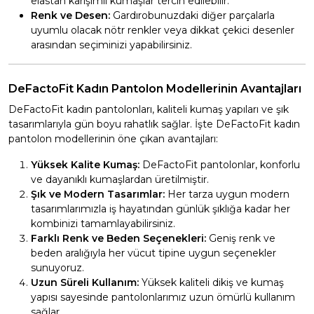
elastan karışımlı kumaşlar tercih edilebilir.
Renk ve Desen:
Gardırobunuzdaki diğer parçalarla
uyumlu olacak nötr renkler veya dikkat çekici desenler
arasından seçiminizi yapabilirsiniz.
DeFactoFit Kadın Pantolon Modellerinin Avantajları
DeFactoFit kadın pantolonları, kaliteli kumaş yapıları ve şık
tasarımlarıyla gün boyu rahatlık sağlar. İşte DeFactoFit kadın
pantolon modellerinin öne çıkan avantajları:
Yüksek Kalite Kumaş:
DeFactoFit pantolonlar, konforlu
ve dayanıklı kumaşlardan üretilmiştir.
Şık ve Modern Tasarımlar:
Her tarza uygun modern
tasarımlarımızla iş hayatından günlük şıklığa kadar her
kombinizi tamamlayabilirsiniz.
Farklı Renk ve Beden Seçenekleri:
Geniş renk ve
beden aralığıyla her vücut tipine uygun seçenekler
sunuyoruz.
Uzun Süreli Kullanım:
Yüksek kaliteli dikiş ve kumaş
yapısı sayesinde pantolonlarımız uzun ömürlü kullanım
sağlar.