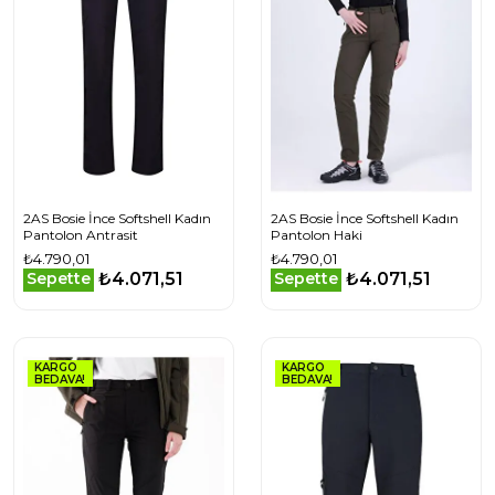
2AS Bosie İnce Softshell Kadın
2AS Bosie İnce Softshell Kadın
Pantolon Antrasit
Pantolon Haki
₺4.790,01
₺4.790,01
₺4.071,51
₺4.071,51
Sepette
Sepette
KARGO
KARGO
BEDAVA!
BEDAVA!