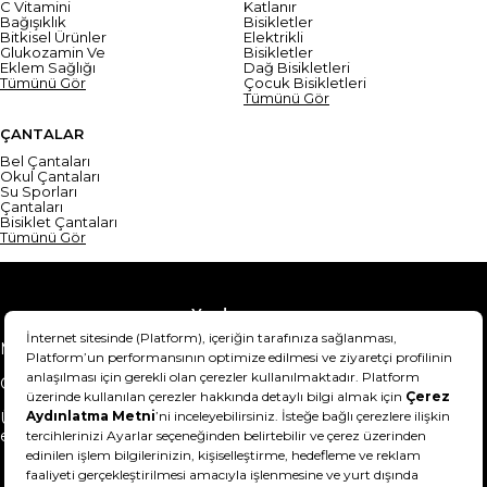
C Vitamini
Katlanır
Bağışıklık
Bisikletler
Bitkisel Ürünler
Elektrikli
Glukozamin Ve
Bisikletler
Eklem Sağlığı
Dağ Bisikletleri
Tümünü Gör
Çocuk Bisikletleri
Tümünü Gör
ÇANTALAR
Bel Çantaları
Okul Çantaları
Su Sporları
Çantaları
Bisiklet Çantaları
Tümünü Gör
Yardım
Mesafeli Satış Sözleşmesi
Teslimat Bilgisi
Gizlilik Sözleşmesi
Şartlar & Koşullar
Ürünümü nasıl iade
Hakkımızda
edebilirim?