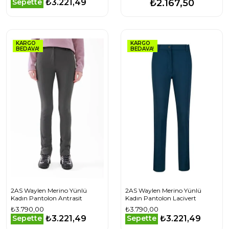
₺3.221,49
Sepette
₺2.167,50
KARGO
KARGO
BEDAVA!
BEDAVA!
2AS Waylen Merino Yünlü
2AS Waylen Merino Yünlü
Kadın Pantolon Antrasit
Kadın Pantolon Lacivert
₺3.790,00
₺3.790,00
₺3.221,49
₺3.221,49
Sepette
Sepette