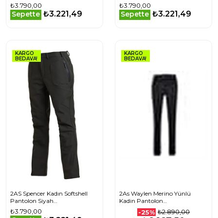
2ASSPENC0100138X
₺3.790,00
₺3.790,00
₺3.221,49
₺3.221,49
Sepette
Sepette
KARGO
KARGO
BEDAVA!
BEDAVA!
2AS Spencer Kadın Softshell
2As Waylen Merino Yünlü
Pantolon Siyah
Kadin Pantolon
2ASSPENC01001629
2ASWAYWFBFW23
₺3.790,00
₺2.890,00
-25%