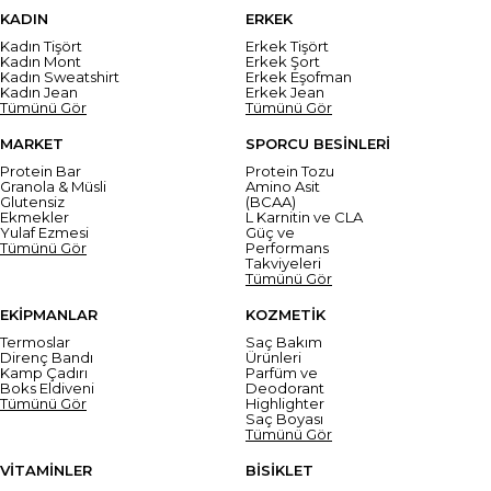
KADIN
ERKEK
Kadın Tişört
Erkek Tişört
Kadın Mont
Erkek Şort
Kadın Sweatshirt
Erkek Eşofman
Kadın Jean
Erkek Jean
Tümünü Gör
Tümünü Gör
MARKET
SPORCU BESİNLERİ
Protein Bar
Protein Tozu
Granola & Müsli
Amino Asit
Glutensiz
(BCAA)
Ekmekler
L Karnitin ve CLA
Yulaf Ezmesi
Güç ve
Tümünü Gör
Performans
Takviyeleri
Tümünü Gör
EKİPMANLAR
KOZMETİK
Termoslar
Saç Bakım
Direnç Bandı
Ürünleri
Kamp Çadırı
Parfüm ve
Boks Eldiveni
Deodorant
Tümünü Gör
Highlighter
Saç Boyası
Tümünü Gör
VİTAMİNLER
BİSİKLET