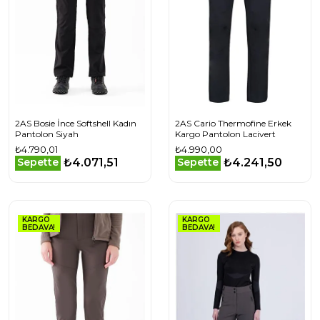
2AS Bosie İnce Softshell Kadın
2AS Cario Thermofine Erkek
Pantolon Siyah
Kargo Pantolon Lacivert
₺4.790,01
₺4.990,00
₺4.071,51
₺4.241,50
Sepette
Sepette
KARGO
KARGO
BEDAVA!
BEDAVA!