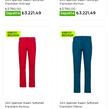
Pantolon Antrasit
Pantolon Kırmızı
2ASSPENC0100115Q
₺3.790,00
₺3.790,00
₺3.221,49
₺3.221,49
Sepette
Sepette
KARGO
KARGO
BEDAVA!
BEDAVA!
2AS Spencer Kadın Softshell
2AS Spencer Kadın Softshell
Pantolon Kırmızı
Pantolon Petrol