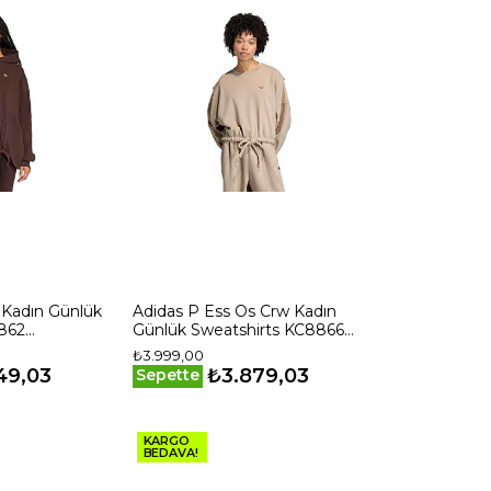
 Kadın Günlük
Adidas P Ess Os Crw Kadın
862
Günlük Sweatshirts KC8866
Haki
₺3.999,00
49,03
₺3.879,03
Sepette
KARGO
BEDAVA!