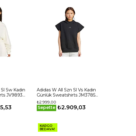
 Sl Sw Kadın
Adidas W All Szn Sl Vs Kadın
rts JV9893
Günlük Sweatshirts JM3785
Siyah
₺2.999,00
5,53
₺2.909,03
Sepette
KARGO
BEDAVA!