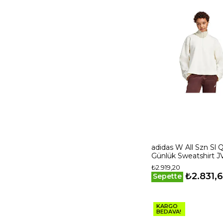
adidas W All Szn Sl 
Günlük Sweatshirt 
Beyaz
₺2.919,20
₺2.831,
Sepette
KARGO
BEDAVA!