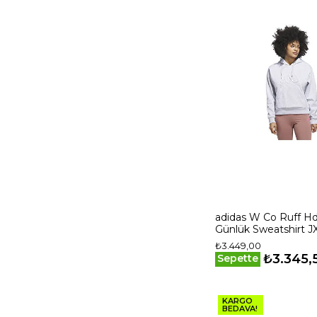
adidas W Co Ruff Hd
Günlük Sweatshirt JX
₺3.449,00
₺3.345,
Sepette
KARGO
BEDAVA!