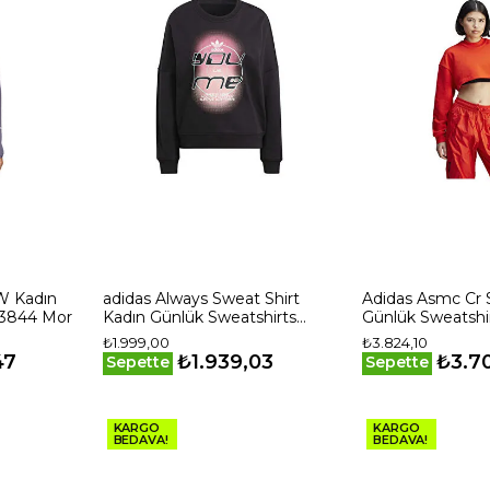
W Kadın
adidas Always Sweat Shirt
Adidas Asmc Cr 
P3844 Mor
Kadın Günlük Sweatshirts
Günlük Sweatshi
IC1521 Siyah
Kırmızı
₺1.999,00
₺3.824,10
47
₺1.939,03
₺3.7
Sepette
Sepette
KARGO
KARGO
BEDAVA!
BEDAVA!