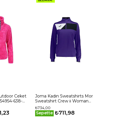
utdoor Ceket
Joma Kadın Sweatshirts Mor
54954-638-
Sweatshirt Crew ii Woman
900388.551
₺734,00
1,23
₺711,98
Sepette