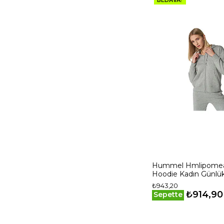
Hummel Hmlipomea
Hoodie Kadın Günlü
Sweatshirts 921694-
₺943,20
₺914,90
Sepette