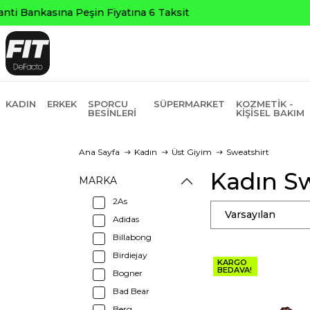
KADIN
ERKEK
SPORCU
SÜPERMARKET
KOZMETIK -
BESINLERI
KIŞISEL BAKIM
Ana Sayfa
Kadın
Üst Giyim
Sweatshirt
Kadın Sw
MARKA
2As
Varsayılan
Adidas
Billabong
Birdiejay
KARGO
BEDAVA!
Bogner
Bad Bear
Berg