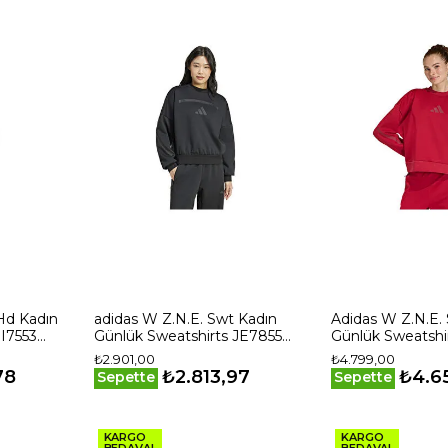
Hd Kadın
adidas W Z.N.E. Swt Kadın
Adidas W Z.N.E.
JI7553
Günlük Sweatshirts JE7855
Günlük Sweatshi
Siyah
Kırmızı
₺2.901,00
₺4.799,00
78
₺2.813,97
₺4.6
Sepette
Sepette
KARGO
KARGO
BEDAVA!
BEDAVA!