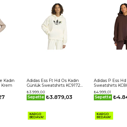
e Kadın
Adidas Ess Ft Hd Os Kadın
Adidas P Ess Hd
1 Krem
Günlük Sweatshirts KC9172
Sweatshirts KC8
Beyaz
Kahverengi
₺3.999,00
₺4.999,01
27
₺3.879,03
₺4.8
Sepette
Sepette
KARGO
KARGO
BEDAVA!
BEDAVA!