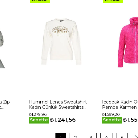
 Zip
Hummel Lenes Sweatshirt
Icepeak Kadın O
k
Kadın Günlük Sweatshirts
Pembe Karmen 
2006 Gri
922247-9003 Beyaz
661
₺1.279,96
₺1.599,20
₺1.241,56
₺1.55
Sepette
Sepette
1
2
3
4
5