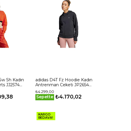
Sw Sh Kadın
adidas D4T Fz Hoodie Kadın
rts JJ2574
Antrenman Ceketi JP2654
Siyah
₺4.299,00
09,38
₺4.170,02
Sepette
KARGO
BEDAVA!