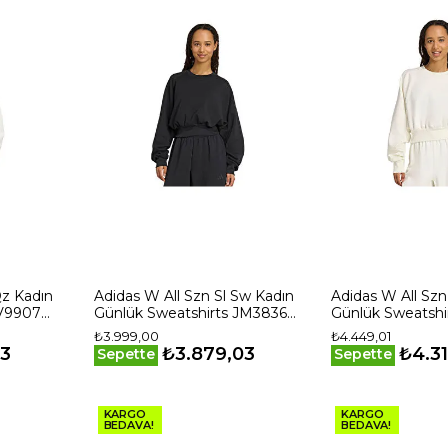
Qz Kadın
Adidas W All Szn Sl Sw Kadın
Adidas W All Szn
JV9907
Günlük Sweatshirts JM3836
Günlük Sweatshi
Siyah
Beyaz
₺3.999,00
₺4.449,01
63
₺3.879,03
₺4.31
Sepette
Sepette
KARGO
KARGO
BEDAVA!
BEDAVA!