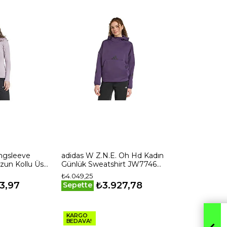
ngsleeve
adidas W Z.N.E. Oh Hd Kadın
zun Kollu Üst
Günlük Sweatshirt JW7746
Mor
₺4.049,25
3,97
₺3.927,78
Sepette
KARGO
BEDAVA!