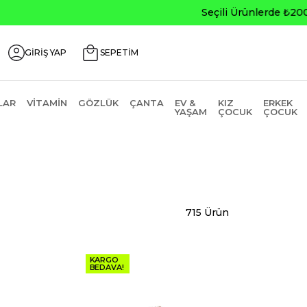
0
GİRİŞ YAP
SEPETİM
LAR
VITAMIN
GÖZLÜK
ÇANTA
EV &
KIZ
ERKEK
YAŞAM
ÇOCUK
ÇOCUK
715 Ürün
KARGO
BEDAVA!