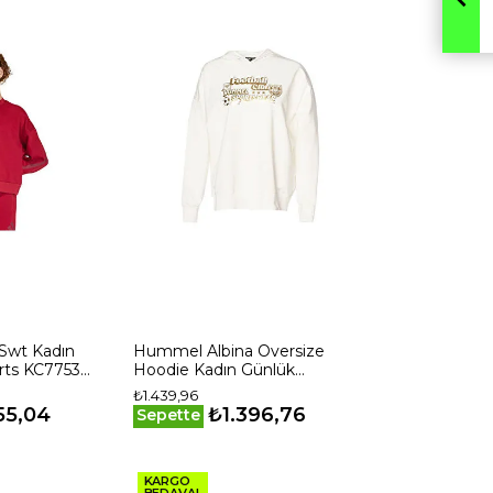
 Swt Kadın
Hummel Albina Oversize
rts KC7753
Hoodie Kadın Günlük
Sweatshirts 922135-9003 Bej
₺1.439,96
55,04
₺1.396,76
Sepette
KARGO
BEDAVA!