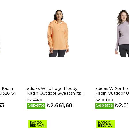
 Kadın
adidas W Tx Logo Hoody
adidas W Xpr Lo
1326 Gri
Kadın Outdoor Sweatshirts
Kadın Outdoor U
IS7227 Turuncu
IW9184 Mor
₺2.744,01
₺2.901,00
53
₺2.661,68
₺2.81
Sepette
Sepette
KARGO
KARGO
BEDAVA!
BEDAVA!