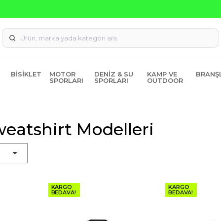
Seçili Ürünlerde ₺2000 Üzeri ₺200 İndirim Kodu: AGUSTOS20
BISIKLET
MOTOR
DENIZ & SU
KAMP VE
BRANŞ
SPORLARI
SPORLARI
OUTDOOR
eatshirt Modelleri
KARGO
KARGO
BEDAVA!
BEDAVA!