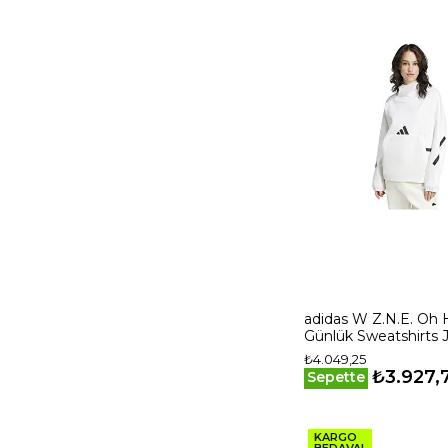
adidas W Z.N.E. Oh 
Günlük Sweatshirts 
Beyaz
₺4.049,25
₺3.927,
Sepette
KARGO
BEDAVA!