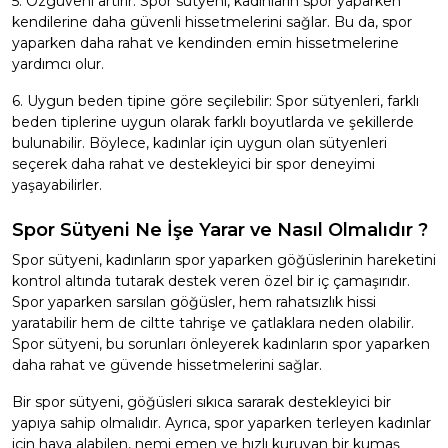
5. Özgüveni artırır: Spor sütyeni, kadınların spor yaparken
kendilerine daha güvenli hissetmelerini sağlar. Bu da, spor
yaparken daha rahat ve kendinden emin hissetmelerine
yardımcı olur.
6. Uygun beden tipine göre seçilebilir: Spor sütyenleri, farklı
beden tiplerine uygun olarak farklı boyutlarda ve şekillerde
bulunabilir. Böylece, kadınlar için uygun olan sütyenleri
seçerek daha rahat ve destekleyici bir spor deneyimi
yaşayabilirler.
Spor Sütyeni Ne İşe Yarar ve Nasıl Olmalıdır ?
Spor sütyeni, kadınların spor yaparken göğüslerinin hareketini
kontrol altında tutarak destek veren özel bir iç çamaşırıdır.
Spor yaparken sarsılan göğüsler, hem rahatsızlık hissi
yaratabilir hem de ciltte tahrişe ve çatlaklara neden olabilir.
Spor sütyeni, bu sorunları önleyerek kadınların spor yaparken
daha rahat ve güvende hissetmelerini sağlar.
Bir spor sütyeni, göğüsleri sıkıca sararak destekleyici bir
yapıya sahip olmalıdır. Ayrıca, spor yaparken terleyen kadınlar
için hava alabilen, nemi emen ve hızlı kuruyan bir kumaş