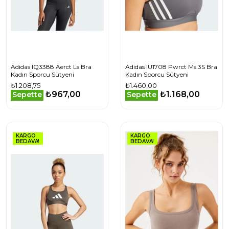
Adidas IQ3388 Aerct Ls Bra
Adidas IU1708 Pwrct Ms 3S Bra
Kadın Sporcu Sütyeni
Kadın Sporcu Sütyeni
₺1.208,75
₺1.460,00
₺967,00
₺1.168,00
Sepette
Sepette
KARGO
KARGO
BEDAVA!
BEDAVA!