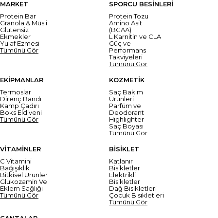
MARKET
SPORCU BESİNLERİ
Protein Bar
Protein Tozu
Granola & Müsli
Amino Asit
Glutensiz
(BCAA)
Ekmekler
L Karnitin ve CLA
Yulaf Ezmesi
Güç ve
Tümünü Gör
Performans
Takviyeleri
Tümünü Gör
EKİPMANLAR
KOZMETİK
Termoslar
Saç Bakım
Direnç Bandı
Ürünleri
Kamp Çadırı
Parfüm ve
Boks Eldiveni
Deodorant
Tümünü Gör
Highlighter
Saç Boyası
Tümünü Gör
VİTAMİNLER
BİSİKLET
C Vitamini
Katlanır
Bağışıklık
Bisikletler
Bitkisel Ürünler
Elektrikli
Glukozamin Ve
Bisikletler
Eklem Sağlığı
Dağ Bisikletleri
Tümünü Gör
Çocuk Bisikletleri
Tümünü Gör