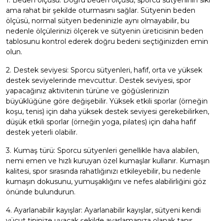
1. Beden ölçüsü: Doğru beden ölçüsü, sporcu sütyeninin sıkı
ama rahat bir şekilde oturmasını sağlar. Sütyenin beden
ölçüsü, normal sütyen bedeninizle aynı olmayabilir, bu
nedenle ölçülerinizi ölçerek ve sütyenin üreticisinin beden
tablosunu kontrol ederek doğru bedeni seçtiğinizden emin
olun.
2. Destek seviyesi: Sporcu sütyenleri, hafif, orta ve yüksek
destek seviyelerinde mevcuttur. Destek seviyesi, spor
yapacağınız aktivitenin türüne ve göğüslerinizin
büyüklüğüne göre değişebilir. Yüksek etkili sporlar (örneğin
koşu, tenis) için daha yüksek destek seviyesi gerekebilirken,
düşük etkili sporlar (örneğin yoga, pilates) için daha hafif
destek yeterli olabilir.
3. Kumaş türü: Sporcu sütyenleri genellikle hava alabilen,
nemi emen ve hızlı kuruyan özel kumaşlar kullanır. Kumaşın
kalitesi, spor sırasında rahatlığınızı etkileyebilir, bu nedenle
kumaşın dokusunu, yumuşaklığını ve nefes alabilirliğini göz
önünde bulundurun.
4. Ayarlanabilir kayışlar: Ayarlanabilir kayışlar, sütyeni kendi
vücut tipinize uyacak şekilde ayarlamanıza olanak tanır.