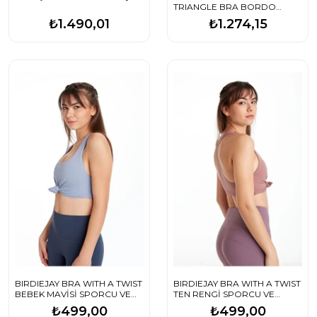
TRIANGLE BRA BORDO
SPORCU VE YOGA SÜTYENİ
₺1.490,01
₺1.274,15
BIRDIEJAY BRA WITH A TWIST
BIRDIEJAY BRA WITH A TWIST
BEBEK MAVİSİ SPORCU VE
TEN RENGİ SPORCU VE
YOGA SÜTYENİ
YOGA SÜTYENİ
₺499,00
₺499,00