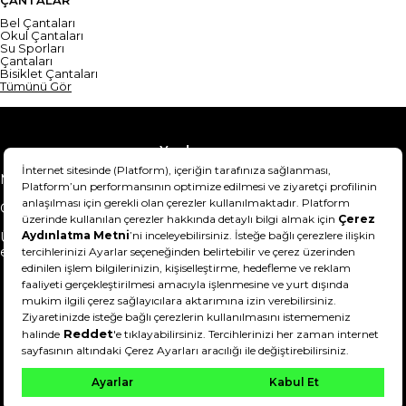
ÇANTALAR
Bel Çantaları
Okul Çantaları
Su Sporları
Çantaları
Bisiklet Çantaları
Tümünü Gör
Yardım
Mesafeli Satış Sözleşmesi
Teslimat Bilgisi
Gizlilik Sözleşmesi
Şartlar & Koşullar
Ürünümü nasıl iade
Hakkımızda
edebilirim?
DeFactoFIT ©️ 2022-2026. Tüm hakları saklıdır.
21