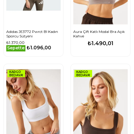
Adidas JE3772 Pwrct Bl Kadın
Aura Çift Katlı Modal Bra Açık
Sporcu Sütyeni
Kahve
₺1.370,00
₺1.490,01
₺1.096,00
Sepette
KARGO
KARGO
BEDAVA!
BEDAVA!