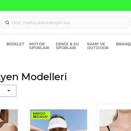
Seçili Ürünlerde ₺2000 Üzeri ₺200 İndirim Kodu: AGUSTOS20
BISIKLET
MOTOR
DENIZ & SU
KAMP VE
BRANŞ
SPORLARI
SPORLARI
OUTDOOR
yen Modelleri
KARGO
BEDAVA!