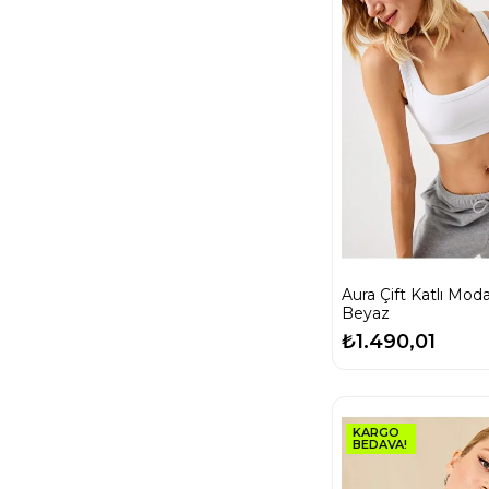
Aura Çift Katlı Modal B
Beyaz
₺1.490,01
KARGO
BEDAVA!