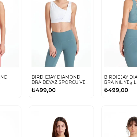
OND
BIRDIEJAY DIAMOND
BIRDIEJAY D
BRA BEYAZ SPORCU VE
BRA NİL YEŞİ
YOGA SÜTYENİ
VE YOGA SÜTY
₺499,00
₺499,00