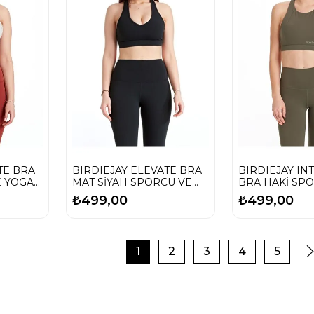
TE BRA
BIRDIEJAY ELEVATE BRA
BIRDIEJAY IN
 YOGA
MAT SİYAH SPORCU VE
BRA HAKİ SP
YOGA SÜTYENİ
YOGA SÜTYEN
₺499,00
₺499,00
1
2
3
4
5