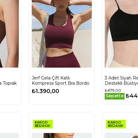
Jerf Gela Çift Katlı
3 Adet Siyah Re
a Toprak
Kompress Sport Bra Bordo
Destekli Büstiy
₺1.390,00
₺679,00
₺44
Sepette
KARGO
KARGO
BEDAVA!
BEDAVA!