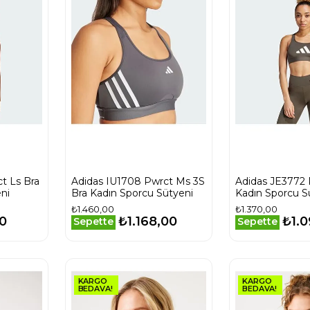
t Ls Bra
Adidas IU1708 Pwrct Ms 3S
Adidas JE3772 
ni
Bra Kadın Sporcu Sütyeni
Kadın Sporcu S
₺1.460,00
₺1.370,00
0
₺1.168,00
₺1.0
Sepette
Sepette
KARGO
KARGO
BEDAVA!
BEDAVA!