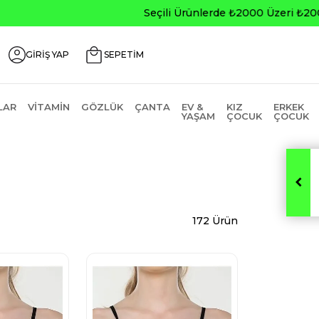
0
GİRİŞ YAP
SEPETİM
LAR
VITAMIN
GÖZLÜK
ÇANTA
EV &
KIZ
ERKEK
YAŞAM
ÇOCUK
ÇOCUK
172 Ürün