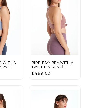
A WITH A
BIRDIEJAY BRA WITH A
MAVİSİ
TWIST TEN RENGİ
OGA
SPORCU VE YOGA
₺499,00
SÜTYENİ