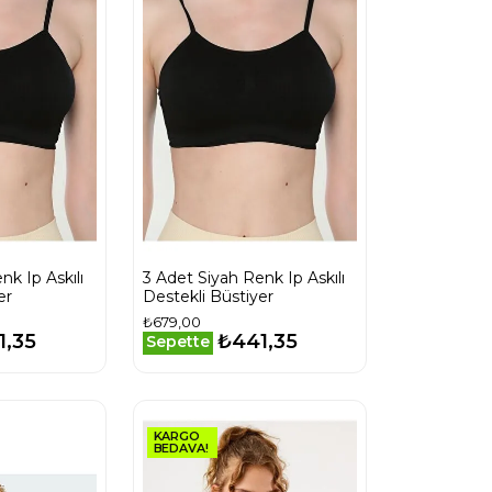
nk Ip Askılı
3 Adet Siyah Renk Ip Askılı
er
Destekli Büstiyer
₺679,00
1,35
₺441,35
Sepette
KARGO
BEDAVA!