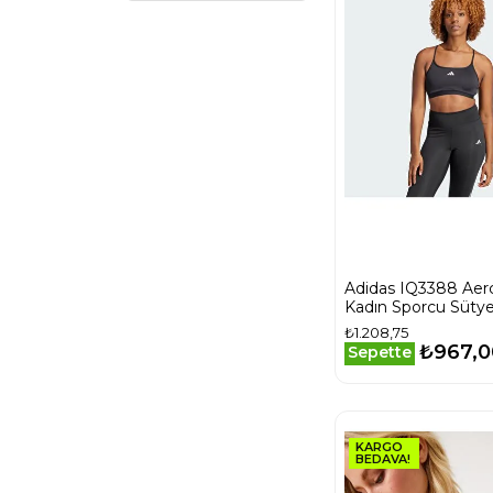
Lacivert
Mavi
Mor
Pembe
SHRPGRNBLKHTHR/TNFBLKHTHR
Sarı
Siyah
Turuncu
Yeşil
Yeşi̇l
Adidas IQ3388 Aerc
Çok Renkli
Kadın Sporcu Sütye
₺1.208,75
₺967,0
Sepette
KARGO
BEDAVA!