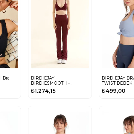
ra
BIRDIEJAY
BIRDIEJAY BR
BIRDIESMOOTH -
TWIST BEBEK 
TRIANGLE BRA BORDO
SPORCU VE Y
₺1.274,15
₺499,00
SPORCU VE YOGA
SÜTYENİ
SÜTYENİ