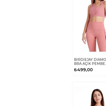
BIRDIEJAY DIAM
BRA AÇIK PEMBE
SPORCU VE YOGA
₺499,00
SÜTYENİ