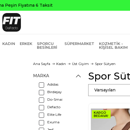
KADIN
ERKEK
SPORCU
SÜPERMARKET
KOZMETIK -
BESINLERI
KIŞISEL BAKIM
Ana Sayfa
Kadın
Üst Giyim
Spor Sütyen
Spor Süt
MARKA
Adidas
Varsayılan
Birdiejay
Do-Smai
Defacto
KARGO
Elite Life
BEDAVA!
Exuma
Jerf