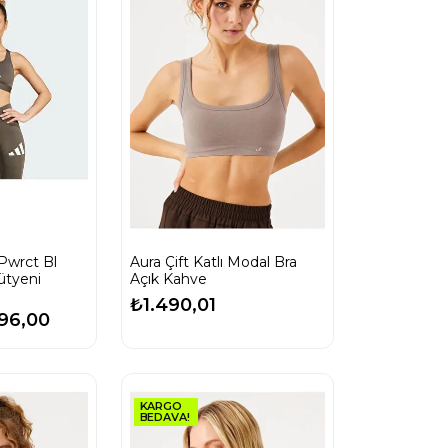
Pwrct Bl
Aura Çift Katlı Modal Bra
ütyeni
Açık Kahve
₺1.490,01
96,00
KARGO
BEDAVA!