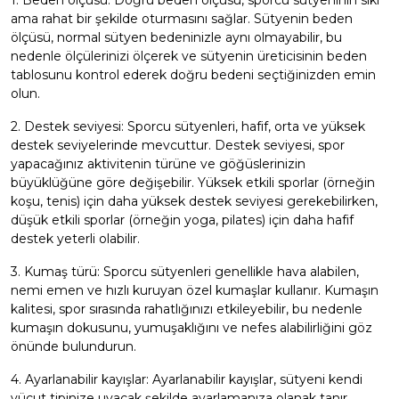
1. Beden ölçüsü: Doğru beden ölçüsü, sporcu sütyeninin sıkı
ama rahat bir şekilde oturmasını sağlar. Sütyenin beden
ölçüsü, normal sütyen bedeninizle aynı olmayabilir, bu
nedenle ölçülerinizi ölçerek ve sütyenin üreticisinin beden
tablosunu kontrol ederek doğru bedeni seçtiğinizden emin
olun.
2. Destek seviyesi: Sporcu sütyenleri, hafif, orta ve yüksek
destek seviyelerinde mevcuttur. Destek seviyesi, spor
yapacağınız aktivitenin türüne ve göğüslerinizin
büyüklüğüne göre değişebilir. Yüksek etkili sporlar (örneğin
koşu, tenis) için daha yüksek destek seviyesi gerekebilirken,
düşük etkili sporlar (örneğin yoga, pilates) için daha hafif
destek yeterli olabilir.
3. Kumaş türü: Sporcu sütyenleri genellikle hava alabilen,
nemi emen ve hızlı kuruyan özel kumaşlar kullanır. Kumaşın
kalitesi, spor sırasında rahatlığınızı etkileyebilir, bu nedenle
kumaşın dokusunu, yumuşaklığını ve nefes alabilirliğini göz
önünde bulundurun.
4. Ayarlanabilir kayışlar: Ayarlanabilir kayışlar, sütyeni kendi
vücut tipinize uyacak şekilde ayarlamanıza olanak tanır.