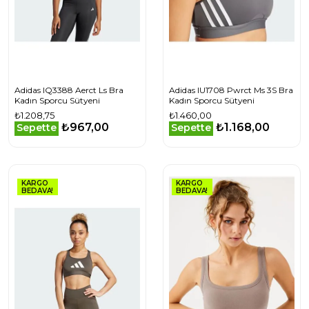
Adidas IQ3388 Aerct Ls Bra
Adidas IU1708 Pwrct Ms 3S Bra
Kadın Sporcu Sütyeni
Kadın Sporcu Sütyeni
₺1.208,75
₺1.460,00
₺967,00
₺1.168,00
Sepette
Sepette
KARGO
KARGO
BEDAVA!
BEDAVA!