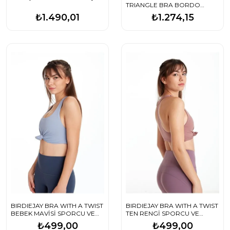
TRIANGLE BRA BORDO
SPORCU VE YOGA SÜTYENİ
₺1.490,01
₺1.274,15
BIRDIEJAY BRA WITH A TWIST
BIRDIEJAY BRA WITH A TWIST
BEBEK MAVİSİ SPORCU VE
TEN RENGİ SPORCU VE
YOGA SÜTYENİ
YOGA SÜTYENİ
₺499,00
₺499,00