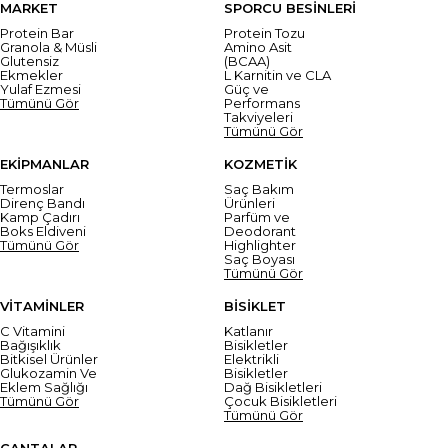
MARKET
SPORCU BESİNLERİ
Protein Bar
Protein Tozu
Granola & Müsli
Amino Asit
Glutensiz
(BCAA)
Ekmekler
L Karnitin ve CLA
Yulaf Ezmesi
Güç ve
Tümünü Gör
Performans
Takviyeleri
Tümünü Gör
EKİPMANLAR
KOZMETİK
Termoslar
Saç Bakım
Direnç Bandı
Ürünleri
Kamp Çadırı
Parfüm ve
Boks Eldiveni
Deodorant
Tümünü Gör
Highlighter
Saç Boyası
Tümünü Gör
VİTAMİNLER
BİSİKLET
C Vitamini
Katlanır
Bağışıklık
Bisikletler
Bitkisel Ürünler
Elektrikli
Glukozamin Ve
Bisikletler
Eklem Sağlığı
Dağ Bisikletleri
Tümünü Gör
Çocuk Bisikletleri
Tümünü Gör