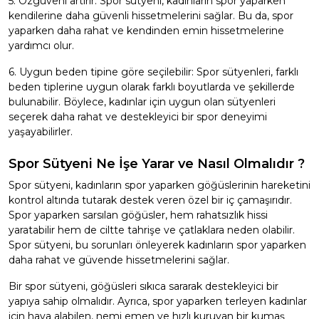
5. Özgüveni artırır: Spor sütyeni, kadınların spor yaparken
kendilerine daha güvenli hissetmelerini sağlar. Bu da, spor
yaparken daha rahat ve kendinden emin hissetmelerine
yardımcı olur.
6. Uygun beden tipine göre seçilebilir: Spor sütyenleri, farklı
beden tiplerine uygun olarak farklı boyutlarda ve şekillerde
bulunabilir. Böylece, kadınlar için uygun olan sütyenleri
seçerek daha rahat ve destekleyici bir spor deneyimi
yaşayabilirler.
Spor Sütyeni Ne İşe Yarar ve Nasıl Olmalıdır ?
Spor sütyeni, kadınların spor yaparken göğüslerinin hareketini
kontrol altında tutarak destek veren özel bir iç çamaşırıdır.
Spor yaparken sarsılan göğüsler, hem rahatsızlık hissi
yaratabilir hem de ciltte tahrişe ve çatlaklara neden olabilir.
Spor sütyeni, bu sorunları önleyerek kadınların spor yaparken
daha rahat ve güvende hissetmelerini sağlar.
Bir spor sütyeni, göğüsleri sıkıca sararak destekleyici bir
yapıya sahip olmalıdır. Ayrıca, spor yaparken terleyen kadınlar
için hava alabilen, nemi emen ve hızlı kuruyan bir kumaş