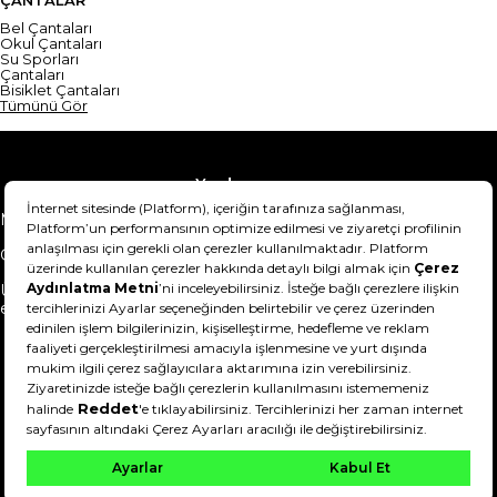
ÇANTALAR
Bel Çantaları
Okul Çantaları
Su Sporları
Çantaları
Bisiklet Çantaları
Tümünü Gör
Yardım
Mesafeli Satış Sözleşmesi
Teslimat Bilgisi
Gizlilik Sözleşmesi
Şartlar & Koşullar
Ürünümü nasıl iade
Hakkımızda
edebilirim?
DeFactoFIT ©️ 2022-2026. Tüm hakları saklıdır.
21