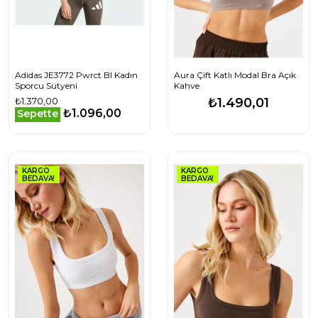
Adidas JE3772 Pwrct Bl Kadın
Aura Çift Katlı Modal Bra Açık
Sporcu Sütyeni
Kahve
₺1.370,00
₺1.490,01
₺1.096,00
Sepette
KARGO
KARGO
BEDAVA!
BEDAVA!