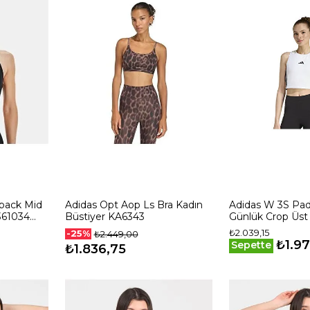
back Mid
Adidas Opt Aop Ls Bra Kadın
Adidas W 3S Pad
361034
Büstiyer KA6343
Günlük Crop Üst
Beyaz
₺2.039,15
-25%
₺2.449,00
₺1.9
Sepette
₺1.836,75