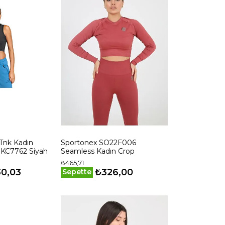
 Tnk Kadın
Sportonex SO22F006
 KC7762 Siyah
Seamless Kadın Crop
₺465,71
30,03
₺326,00
Sepette