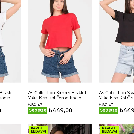
isiklet
As Collection Kırmızı Bisiklet
As Collection Siy
Kadın
Yaka Kısa Kol Örme Kadın
Yaka Kısa Kol Ö
Crop
Crop
₺641,43
₺641,43
0
₺449,00
₺449
Sepette
Sepette
KARGO
KARGO
BEDAVA!
BEDAVA!