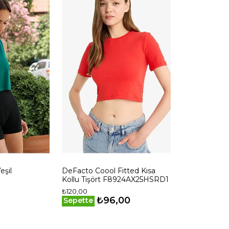
eşil
DeFacto Coool Fitted Kısa
Kollu Tişört F8924AX25HSRD1
₺120,00
₺96,00
Sepette