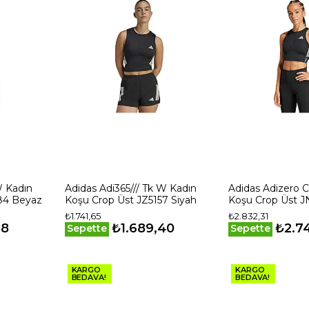
W Kadın
Adidas Adi365/// Tk W Kadın
Adidas Adizero 
84 Beyaz
Koşu Crop Üst JZ5157 Siyah
Koşu Crop Üst J
₺1.741,65
₺2.832,31
58
₺1.689,40
₺2.7
Sepette
Sepette
KARGO
KARGO
BEDAVA!
BEDAVA!