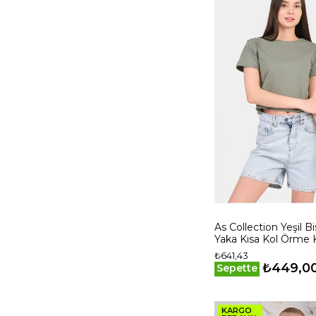
As Collection Yeşil Bi
Yaka Kısa Kol Örme 
Crop
₺641,43
₺449,0
Sepette
KARGO