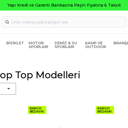
Yapı Kredi ve Garanti Bankasına Peşin Fiyatına 6 Taksit
BISIKLET
MOTOR
DENIZ & SU
KAMP VE
BRANŞ
SPORLARI
SPORLARI
OUTDOOR
op Top Modelleri
KARGO
KARGO
BEDAVA!
BEDAVA!