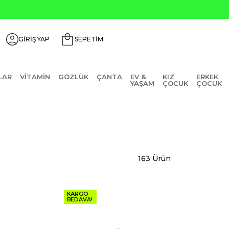
GİRİŞ YAP
SEPETİM
LAR
VITAMIN
GÖZLÜK
ÇANTA
EV &
KIZ
ERKEK
YAŞAM
ÇOCUK
ÇOCUK
163 Ürün
KARGO
BEDAVA!