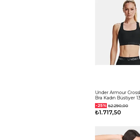
Under Armour Cross
Bra Kadın Büstiyer 1
30918
-25%
₺2.290,00
₺1.717,50