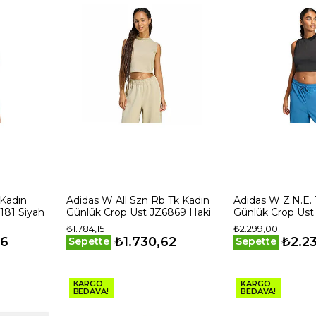
 Kadın
Adidas W All Szn Rb Tk Kadın
Adidas W Z.N.E.
181 Siyah
Günlük Crop Üst JZ6869 Haki
Günlük Crop Üst
₺1.784,15
₺2.299,00
36
₺1.730,62
₺2.2
Sepette
Sepette
KARGO
KARGO
BEDAVA!
BEDAVA!