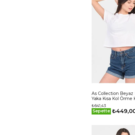
As Collection Beyaz B
Yaka Kısa Kol Örme 
Crop
₺641,43
₺449,0
Sepette