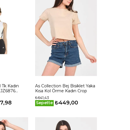
 Tk Kadın
As Collection Bej Bisiklet Yaka
 JZ6876
Kısa Kol Örme Kadın Crop
₺641,43
77,98
₺449,00
Sepette