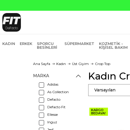
KADIN
ERKEK
SPORCU
SÜPERMARKET
KOZMETIK -
BESINLERI
KIŞISEL BAKIM
Ana Sayfa
Kadın
Üst Giyim
Crop Top
Kadın Cr
MARKA
Adidas
Varsayılan
As Collection
Defacto
Defacto Fit
KARGO
BEDAVA!
Ellesse
Inguz
Jerf