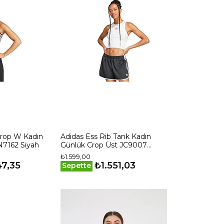
Crop W Kadın
Adidas Ess Rib Tank Kadın
N7162 Siyah
Günlük Crop Üst JC9007
Beyaz
₺1.599,00
47,35
₺1.551,03
Sepette