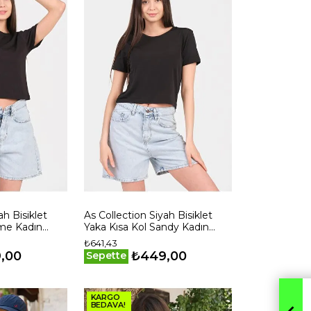
ah Bisiklet
As Collection Siyah Bisiklet
rme Kadın
Yaka Kısa Kol Sandy Kadın
Crop
₺641,43
,00
₺449,00
Sepette
KARGO
BEDAVA!