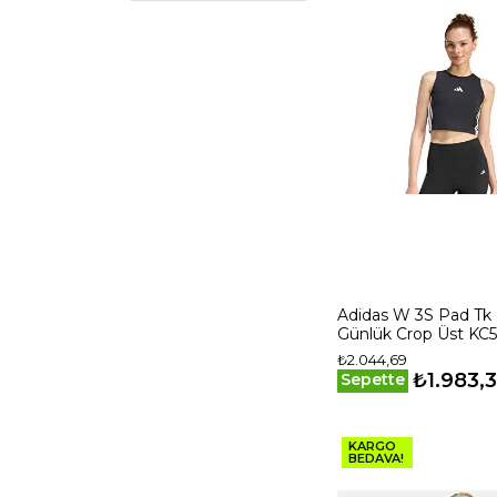
Kırmızı
Lacivert
Leopar
Mavi
Mor
Pembe
Sarı
Siyah
Somon
TEN
Turuncu
Adidas W 3S Pad Tk
Yeşil
Günlük Crop Üst KC5
₺2.044,69
Çok Renkli
₺1.983,
Sepette
KARGO
BEDAVA!