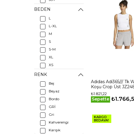
Merrell
BEDEN
Mısırlı
L
Roxy
L-XL
Superstacy
M
Sportonex
S
The North Face
S-M
Tommylife
XL
Under Armour
XS
XXL
RENK
Adidas Adi365/// Tk 
Bej
Koşu Crop Üst JZ24
Beyaz
₺1.821,22
₺1.766,
Sepette
Bordo
GRİ
Gri
KARGO
BEDAVA!
Kahverengi
Karışık