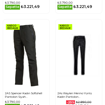
2ASSPENC0100138X
₺3.790,00
₺3.790,00
₺3.221,49
₺3.221,49
Sepette
Sepette
KARGO
KARGO
BEDAVA!
BEDAVA!
2AS Spencer Kadın Softshell
2As Waylen Merino Yünlü
Pantolon Siyah
Kadin Pantolon
2ASSPENC01001629
2ASWAYWFBFW23
₺3.790,00
₺2.890,00
-25%