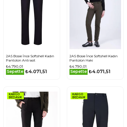
2AS Bosie İnce Softshell Kadın
2AS Bosie İnce Softshell Kadın
Pantolon Antrasit
Pantolon Haki
₺4.790,01
₺4.790,01
₺4.071,51
₺4.071,51
Sepette
Sepette
KARGO
KARGO
BEDAVA!
BEDAVA!