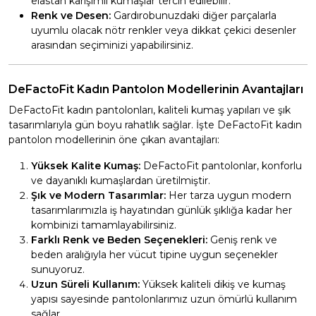
elastan karışımlı kumaşlar tercih edilebilir.
Renk ve Desen:
Gardırobunuzdaki diğer parçalarla
uyumlu olacak nötr renkler veya dikkat çekici desenler
arasından seçiminizi yapabilirsiniz.
DeFactoFit Kadın Pantolon Modellerinin Avantajları
DeFactoFit kadın pantolonları, kaliteli kumaş yapıları ve şık
tasarımlarıyla gün boyu rahatlık sağlar. İşte DeFactoFit kadın
pantolon modellerinin öne çıkan avantajları:
Yüksek Kalite Kumaş:
DeFactoFit pantolonlar, konforlu
ve dayanıklı kumaşlardan üretilmiştir.
Şık ve Modern Tasarımlar:
Her tarza uygun modern
tasarımlarımızla iş hayatından günlük şıklığa kadar her
kombinizi tamamlayabilirsiniz.
Farklı Renk ve Beden Seçenekleri:
Geniş renk ve
beden aralığıyla her vücut tipine uygun seçenekler
sunuyoruz.
Uzun Süreli Kullanım:
Yüksek kaliteli dikiş ve kumaş
yapısı sayesinde pantolonlarımız uzun ömürlü kullanım
sağlar.