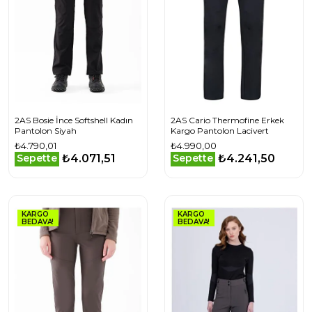
2AS Bosie İnce Softshell Kadın
2AS Cario Thermofine Erkek
Pantolon Siyah
Kargo Pantolon Lacivert
₺4.790,01
₺4.990,00
₺4.071,51
₺4.241,50
Sepette
Sepette
KARGO
KARGO
BEDAVA!
BEDAVA!