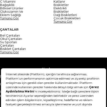
C Vitamini
Katlanır
Bağışıklık
Bisikletler
Bitkisel Ürünler
Elektrikli
Glukozamin Ve
Bisikletler
Eklem Sağlığı
Dağ Bisikletleri
Tümünü Gör
Çocuk Bisikletleri
Tümünü Gör
ÇANTALAR
Bel Çantaları
Okul Çantaları
Su Sporları
Çantaları
Bisiklet Çantaları
Tümünü Gör
Yardım
Mesafeli Satış Sözleşmesi
Teslimat Bilgisi
Gizlilik Sözleşmesi
Şartlar & Koşullar
Ürünümü nasıl iade
Hakkımızda
edebilirim?