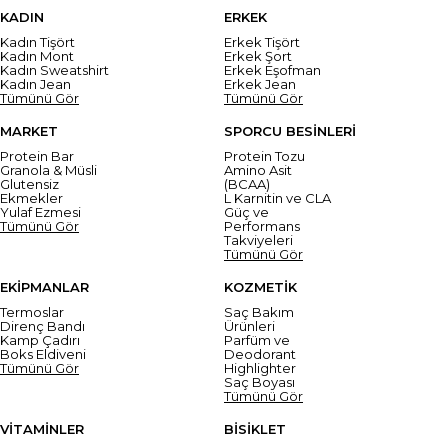
KADIN
ERKEK
Kadın Tişört
Erkek Tişört
Kadın Mont
Erkek Şort
Kadın Sweatshirt
Erkek Eşofman
Kadın Jean
Erkek Jean
Tümünü Gör
Tümünü Gör
MARKET
SPORCU BESİNLERİ
Protein Bar
Protein Tozu
Granola & Müsli
Amino Asit
Glutensiz
(BCAA)
Ekmekler
L Karnitin ve CLA
Yulaf Ezmesi
Güç ve
Tümünü Gör
Performans
Takviyeleri
Tümünü Gör
EKİPMANLAR
KOZMETİK
Termoslar
Saç Bakım
Direnç Bandı
Ürünleri
Kamp Çadırı
Parfüm ve
Boks Eldiveni
Deodorant
Tümünü Gör
Highlighter
Saç Boyası
Tümünü Gör
VİTAMİNLER
BİSİKLET