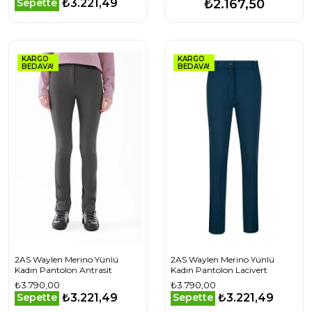
₺3.221,49
Sepette
₺2.167,50
KARGO
KARGO
BEDAVA!
BEDAVA!
2AS Waylen Merino Yünlü
2AS Waylen Merino Yünlü
Kadın Pantolon Antrasit
Kadın Pantolon Lacivert
₺3.790,00
₺3.790,00
₺3.221,49
₺3.221,49
Sepette
Sepette