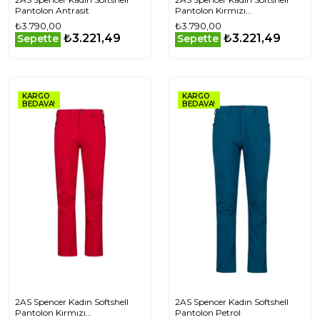
Pantolon Antrasit
Pantolon Kırmızı
2ASSPENC0100115Q
₺3.790,00
₺3.790,00
₺3.221,49
₺3.221,49
Sepette
Sepette
KARGO
KARGO
BEDAVA!
BEDAVA!
2AS Spencer Kadın Softshell
2AS Spencer Kadın Softshell
Pantolon Kırmızı
Pantolon Petrol