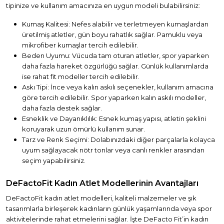
tipinize ve kullanım amacınıza en uygun modeli bulabilirsiniz:
Kumaş Kalitesi: Nefes alabilir ve terletmeyen kumaşlardan
üretilmiş atletler, gün boyu rahatlık sağlar. Pamuklu veya
mikrofiber kumaşlar tercih edilebilir.
Beden Uyumu: Vücuda tam oturan atletler, spor yaparken
daha fazla hareket özgürlüğü sağlar. Günlük kullanımlarda
ise rahat fit modeller tercih edilebilir.
Askı Tipi: İnce veya kalın askılı seçenekler, kullanım amacına
göre tercih edilebilir. Spor yaparken kalın askılı modeller,
daha fazla destek sağlar.
Esneklik ve Dayanıklılık: Esnek kumaş yapısı, atletin şeklini
koruyarak uzun ömürlü kullanım sunar.
Tarz ve Renk Seçimi: Dolabınızdaki diğer parçalarla kolayca
uyum sağlayacak nötr tonlar veya canlı renkler arasından
seçim yapabilirsiniz.
DeFactoFit Kadın Atlet Modellerinin Avantajları
DeFactoFit kadın atlet modelleri, kaliteli malzemeler ve şık
tasarımlarla birleşerek kadınların günlük yaşamlarında veya spor
aktivitelerinde rahat etmelerini sağlar. İşte DeFacto Fit’in kadın