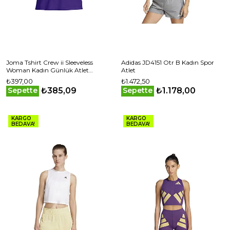
Joma Tshirt Crew ii Sleeveless
Adidas JD4151 Otr B Kadın Spor
Woman Kadın Günlük Atlet
Atlet
900465,551 Mor
₺397,00
₺1.472,50
₺385,09
₺1.178,00
Sepette
Sepette
KARGO
KARGO
BEDAVA!
BEDAVA!