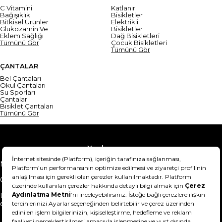
C Vitamini
Katlanır
Bağışıklık
Bisikletler
Bitkisel Ürünler
Elektrikli
Glukozamin Ve
Bisikletler
Eklem Sağlığı
Dağ Bisikletleri
Tümünü Gör
Çocuk Bisikletleri
Tümünü Gör
ÇANTALAR
Bel Çantaları
Okul Çantaları
Su Sporları
Çantaları
Bisiklet Çantaları
Tümünü Gör
Yardım
Mesafeli Satış Sözleşmesi
Teslimat Bilgisi
Gizlilik Sözleşmesi
Şartlar & Koşullar
Ürünümü nasıl iade
Hakkımızda
edebilirim?