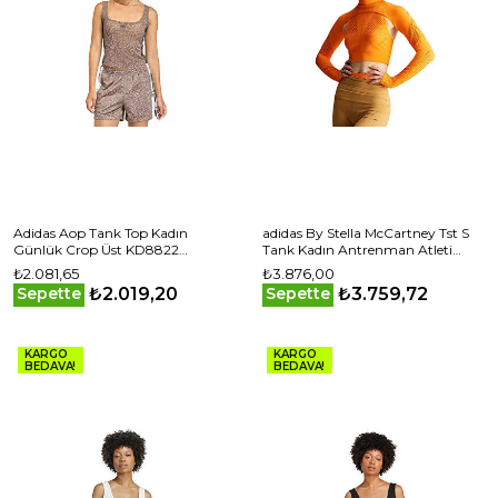
Adidas Aop Tank Top Kadın
adidas By Stella McCartney Tst S
Günlük Crop Üst KD8822
Tank Kadın Antrenman Atleti
Kahverengi
JE4083 Turuncu
₺2.081,65
₺3.876,00
₺2.019,20
₺3.759,72
Sepette
Sepette
KARGO
KARGO
BEDAVA!
BEDAVA!