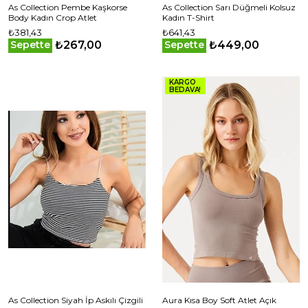
As Collection Pembe Kaşkorse
As Collection Sarı Düğmeli Kolsuz
Body Kadın Crop Atlet
Kadın T-Shirt
₺381,43
₺641,43
₺267,00
₺449,00
Sepette
Sepette
KARGO
BEDAVA!
As Collection Siyah İp Askılı Çizgili
Aura Kısa Boy Soft Atlet Açık