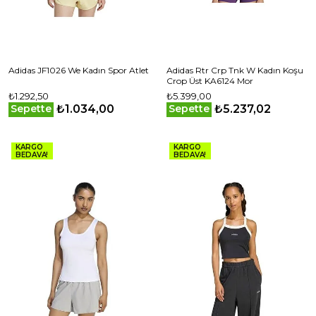
Adidas JF1026 We Kadın Spor Atlet
Adidas Rtr Crp Tnk W Kadın Koşu
Crop Üst KA6124 Mor
₺1.292,50
₺5.399,00
₺1.034,00
₺5.237,02
Sepette
Sepette
KARGO
KARGO
BEDAVA!
BEDAVA!