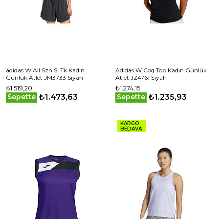
adidas W All Szn Sl Tk Kadın
Adidas W Coq Top Kadın Günlük
Günlük Atlet JM3733 Siyah
Atlet JZ4761 Siyah
₺1.519,20
₺1.274,15
₺1.473,63
₺1.235,93
Sepette
Sepette
KARGO
BEDAVA!