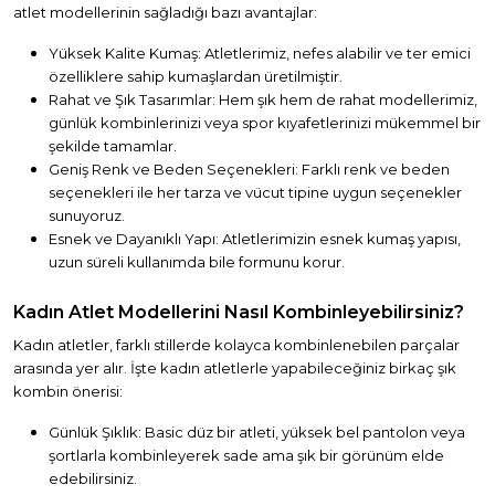
atlet modellerinin sağladığı bazı avantajlar:
Yüksek Kalite Kumaş: Atletlerimiz, nefes alabilir ve ter emici
özelliklere sahip kumaşlardan üretilmiştir.
Rahat ve Şık Tasarımlar: Hem şık hem de rahat modellerimiz,
günlük kombinlerinizi veya spor kıyafetlerinizi mükemmel bir
şekilde tamamlar.
Geniş Renk ve Beden Seçenekleri: Farklı renk ve beden
seçenekleri ile her tarza ve vücut tipine uygun seçenekler
sunuyoruz.
Esnek ve Dayanıklı Yapı: Atletlerimizin esnek kumaş yapısı,
uzun süreli kullanımda bile formunu korur.
Kadın Atlet Modellerini Nasıl Kombinleyebilirsiniz?
Kadın atletler, farklı stillerde kolayca kombinlenebilen parçalar
arasında yer alır. İşte kadın atletlerle yapabileceğiniz birkaç şık
kombin önerisi:
Günlük Şıklık: Basic düz bir atleti, yüksek bel pantolon veya
şortlarla kombinleyerek sade ama şık bir görünüm elde
edebilirsiniz.