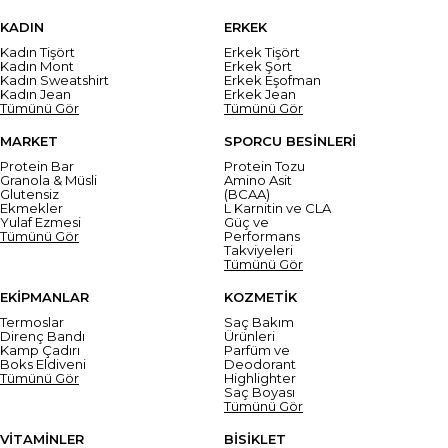
KADIN
ERKEK
Kadın Tişört
Erkek Tişört
Kadın Mont
Erkek Şort
Kadın Sweatshirt
Erkek Eşofman
Kadın Jean
Erkek Jean
Tümünü Gör
Tümünü Gör
MARKET
SPORCU BESİNLERİ
Protein Bar
Protein Tozu
Granola & Müsli
Amino Asit
Glutensiz
(BCAA)
Ekmekler
L Karnitin ve CLA
Yulaf Ezmesi
Güç ve
Tümünü Gör
Performans
Takviyeleri
Tümünü Gör
EKİPMANLAR
KOZMETİK
Termoslar
Saç Bakım
Direnç Bandı
Ürünleri
Kamp Çadırı
Parfüm ve
Boks Eldiveni
Deodorant
Tümünü Gör
Highlighter
Saç Boyası
Tümünü Gör
VİTAMİNLER
BİSİKLET