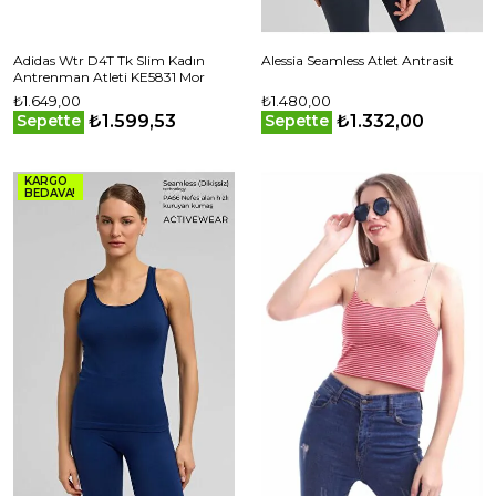
Adidas Wtr D4T Tk Slim Kadın
Alessia Seamless Atlet Antrasit
Antrenman Atleti KE5831 Mor
₺1.649,00
₺1.480,00
₺1.599,53
₺1.332,00
Sepette
Sepette
KARGO
BEDAVA!