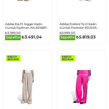
Adidas Ess Ft Jogger Kadın
Adidas Firebird Tp D Kadın
Günlük Eşofman Altı KD6657
Günlük Pantolon KD2905
Beyaz
Siyah
₺3.599,00
₺5.999,00
₺3.491,04
₺5.819,03
Sepette
Sepette
KARGO
KARGO
BEDAVA!
BEDAVA!