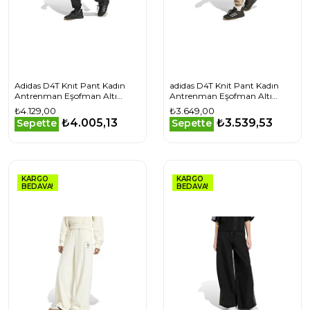
Adidas D4T Knıt Pant Kadın
adidas D4T Knit Pant Kadın
Antrenman Eşofman Altı
Antrenman Eşofman Altı
JP2644 Siyah
JX7340 Krem
₺4.129,00
₺3.649,00
₺4.005,13
₺3.539,53
Sepette
Sepette
KARGO
KARGO
BEDAVA!
BEDAVA!