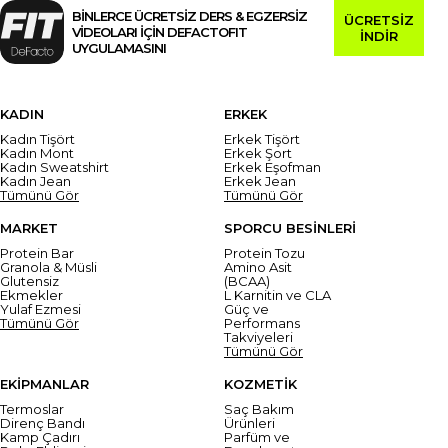
BİNLERCE ÜCRETSİZ DERS & EGZERSİZ
ÜCRETSİZ
VİDEOLARI İÇİN DEFACTOFIT
İNDİR
UYGULAMASINI
KADIN
ERKEK
Kadın Tişört
Erkek Tişört
Kadın Mont
Erkek Şort
Kadın Sweatshirt
Erkek Eşofman
Kadın Jean
Erkek Jean
Tümünü Gör
Tümünü Gör
MARKET
SPORCU BESİNLERİ
Protein Bar
Protein Tozu
Granola & Müsli
Amino Asit
Glutensiz
(BCAA)
Ekmekler
L Karnitin ve CLA
Yulaf Ezmesi
Güç ve
Tümünü Gör
Performans
Takviyeleri
Tümünü Gör
EKİPMANLAR
KOZMETİK
Termoslar
Saç Bakım
Direnç Bandı
Ürünleri
Kamp Çadırı
Parfüm ve