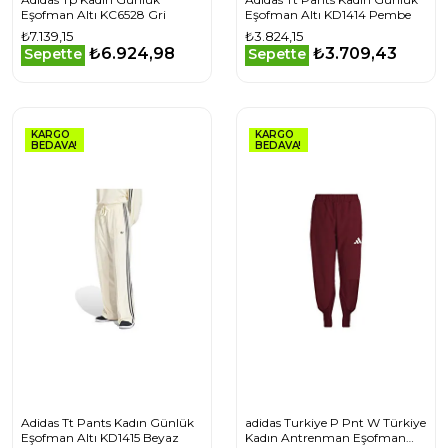
Eşofman Altı KC6528 Gri
Eşofman Altı KD1414 Pembe
₺7.139,15
₺3.824,15
₺6.924,98
₺3.709,43
Sepette
Sepette
KARGO
KARGO
BEDAVA!
BEDAVA!
Adidas Tt Pants Kadın Günlük
adidas Turkiye P Pnt W Türkiye
Eşofman Altı KD1415 Beyaz
Kadın Antrenman Eşofman