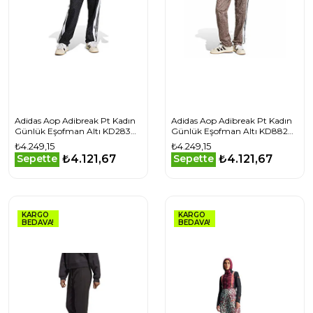
Adidas Aop Adibreak Pt Kadın
Adidas Aop Adibreak Pt Kadın
Günlük Eşofman Altı KD2830
Günlük Eşofman Altı KD8820
Siyah
Kahverengi
₺4.249,15
₺4.249,15
₺4.121,67
₺4.121,67
Sepette
Sepette
KARGO
KARGO
BEDAVA!
BEDAVA!