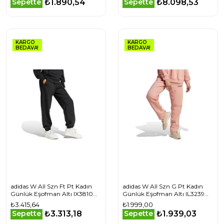
₺1.890,54
₺8.098,53
Sepette
Sepette
KARGO
KARGO
BEDAVA!
BEDAVA!
adidas W All Szn Ft Pt Kadın
adidas W All Szn G Pt Kadın
Günlük Eşofman Altı IX3810
Günlük Eşofman Altı IL3239
Siyah
Pembe
₺3.415,64
₺1.999,00
₺3.313,18
₺1.939,03
Sepette
Sepette