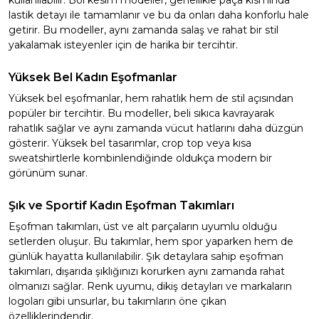
kullanılabilir. Bol kesim modeller, genellikle paça kısmında
lastik detayı ile tamamlanır ve bu da onları daha konforlu hale
getirir. Bu modeller, aynı zamanda salaş ve rahat bir stil
yakalamak isteyenler için de harika bir tercihtir.
Yüksek Bel Kadın Eşofmanlar
Yüksek bel eşofmanlar, hem rahatlık hem de stil açısından
popüler bir tercihtir. Bu modeller, beli sıkıca kavrayarak
rahatlık sağlar ve aynı zamanda vücut hatlarını daha düzgün
gösterir. Yüksek bel tasarımlar, crop top veya kısa
sweatshirtlerle kombinlendiğinde oldukça modern bir
görünüm sunar.
Şık ve Sportif Kadın Eşofman Takımları
Eşofman takımları, üst ve alt parçaların uyumlu olduğu
setlerden oluşur. Bu takımlar, hem spor yaparken hem de
günlük hayatta kullanılabilir. Şık detaylara sahip eşofman
takımları, dışarıda şıklığınızı korurken aynı zamanda rahat
olmanızı sağlar. Renk uyumu, dikiş detayları ve markaların
logoları gibi unsurlar, bu takımların öne çıkan
özelliklerindendir.