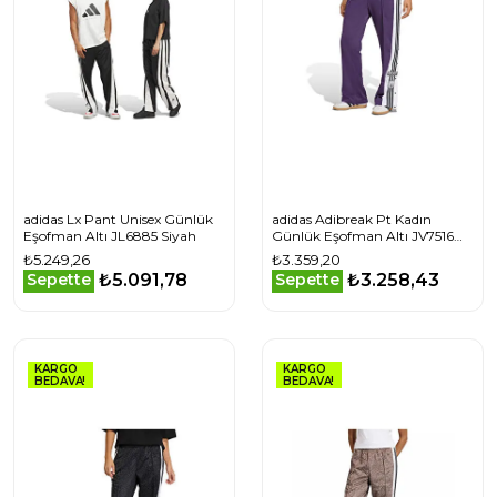
adidas Lx Pant Unisex Günlük
adidas Adibreak Pt Kadın
Eşofman Altı JL6885 Siyah
Günlük Eşofman Altı JV7516
Mor
₺5.249,26
₺3.359,20
₺5.091,78
₺3.258,43
Sepette
Sepette
KARGO
KARGO
BEDAVA!
BEDAVA!