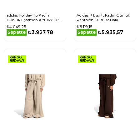
adidas Holiday Tp Kadın
Adidas P Ess Pt Kadın Günlük
Günlük Eşofman Altı JV7503
Pantolon KC8892 Haki
Siyah
₺4.049,25
₺6.119,15
₺3.927,78
₺5.935,57
Sepette
Sepette
KARGO
KARGO
BEDAVA!
BEDAVA!