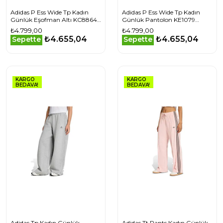
Adidas P Ess Wide Tp Kadın
Adidas P Ess Wide Tp Kadın
Günlük Eşofman Altı KC8864
Günlük Pantolon KE1079
Haki
Kahverengi
₺4.799,00
₺4.799,00
₺4.655,04
₺4.655,04
Sepette
Sepette
KARGO
KARGO
BEDAVA!
BEDAVA!
Adidas Tp Kadın Günlük
Adidas Tt Pants Kadın Günlük