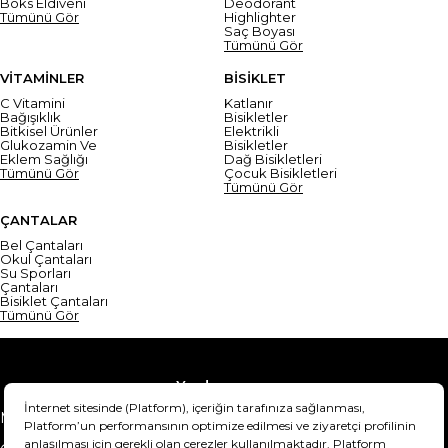
Boks Eldiveni
Deodorant
Tümünü Gör
Highlighter
Saç Boyası
Tümünü Gör
VİTAMİNLER
BİSİKLET
C Vitamini
Katlanır
Bağışıklık
Bisikletler
Bitkisel Ürünler
Elektrikli
Glukozamin Ve
Bisikletler
Eklem Sağlığı
Dağ Bisikletleri
Tümünü Gör
Çocuk Bisikletleri
Tümünü Gör
ÇANTALAR
Bel Çantaları
Okul Çantaları
Su Sporları
Çantaları
Bisiklet Çantaları
Tümünü Gör
Yardım
Mesafeli Satış Sözleşmesi
Teslimat Bilgisi