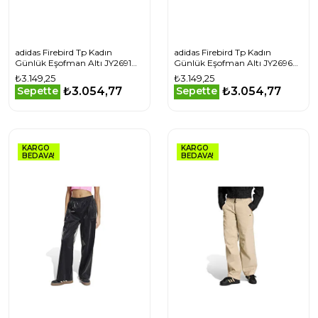
adidas Firebird Tp Kadın
adidas Firebird Tp Kadın
Günlük Eşofman Altı JY2691
Günlük Eşofman Altı JY2696
Krem
Pembe
₺3.149,25
₺3.149,25
₺3.054,77
₺3.054,77
Sepette
Sepette
KARGO
KARGO
BEDAVA!
BEDAVA!