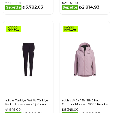
Altı JH0785 Kırmızı
₺3.899,01
₺2.902,00
₺3.782,03
₺2.814,93
Sepette
Sepette
KARGO
KARGO
BEDAVA!
BEDAVA!
adidas Turkiye Pnt W Türkiye
adidas W 3in1 Rr Sfh J Kadın
Kadın Antrenman Eşofman
Outdoor Montu IL9006 Pembe
Altı JG5705 Siyah
₺1.949,00
₺8.349,00