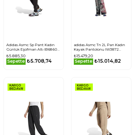
Adidas Asmc Sp Pant Kadın
adidas Asmc Tn 2L Pan Kadın
Günlük Eşofman Altı IB6860
Kayak Pantolonu IW3872
Renkli
Renkli
₺5.885,30
₺15.479,20
₺5.708,74
₺15.014,82
Sepette
Sepette
KARGO
KARGO
BEDAVA!
BEDAVA!