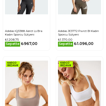
Adidas IQ3388 Aerct Ls Bra
Adidas JE3772 Pwrct Bl Kadın
Kadın Sporcu Sütyeni
Sporcu Sütyeni
₺1.208,75
₺1.370,00
₺967,00
₺1.096,00
Sepette
Sepette
KARGO
KARGO
BEDAVA!
BEDAVA!