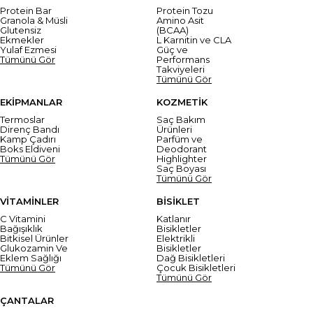
Protein Bar
Protein Tozu
Granola & Müsli
Amino Asit
Glutensiz
(BCAA)
Ekmekler
L Karnitin ve CLA
Yulaf Ezmesi
Güç ve
Tümünü Gör
Performans
Takviyeleri
Tümünü Gör
EKİPMANLAR
KOZMETİK
Termoslar
Saç Bakım
Direnç Bandı
Ürünleri
Kamp Çadırı
Parfüm ve
Boks Eldiveni
Deodorant
Tümünü Gör
Highlighter
Saç Boyası
Tümünü Gör
VİTAMİNLER
BİSİKLET
C Vitamini
Katlanır
Bağışıklık
Bisikletler
Bitkisel Ürünler
Elektrikli
Glukozamin Ve
Bisikletler
Eklem Sağlığı
Dağ Bisikletleri
Tümünü Gör
Çocuk Bisikletleri
Tümünü Gör
ÇANTALAR