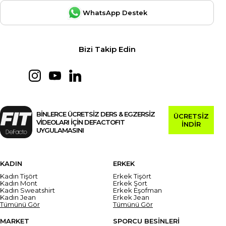
WhatsApp Destek
Bizi Takip Edin
BİNLERCE ÜCRETSİZ DERS & EGZERSİZ
ÜCRETSİZ
VİDEOLARI İÇİN DEFACTOFIT
İNDİR
UYGULAMASINI
KADIN
ERKEK
Kadın Tişört
Erkek Tişört
Kadın Mont
Erkek Şort
Kadın Sweatshirt
Erkek Eşofman
Kadın Jean
Erkek Jean
Tümünü Gör
Tümünü Gör
MARKET
SPORCU BESİNLERİ