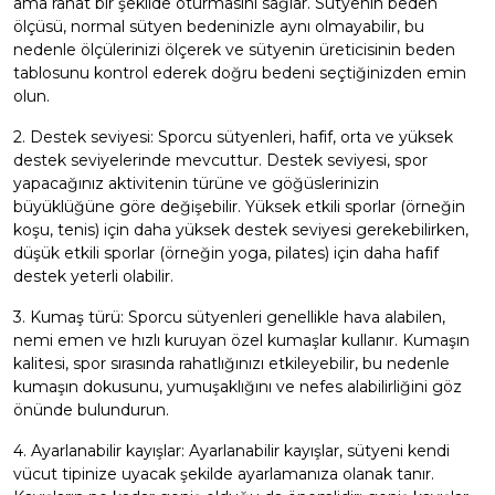
ama rahat bir şekilde oturmasını sağlar. Sütyenin beden
ölçüsü, normal sütyen bedeninizle aynı olmayabilir, bu
nedenle ölçülerinizi ölçerek ve sütyenin üreticisinin beden
tablosunu kontrol ederek doğru bedeni seçtiğinizden emin
olun.
2. Destek seviyesi: Sporcu sütyenleri, hafif, orta ve yüksek
destek seviyelerinde mevcuttur. Destek seviyesi, spor
yapacağınız aktivitenin türüne ve göğüslerinizin
büyüklüğüne göre değişebilir. Yüksek etkili sporlar (örneğin
koşu, tenis) için daha yüksek destek seviyesi gerekebilirken,
düşük etkili sporlar (örneğin yoga, pilates) için daha hafif
destek yeterli olabilir.
3. Kumaş türü: Sporcu sütyenleri genellikle hava alabilen,
nemi emen ve hızlı kuruyan özel kumaşlar kullanır. Kumaşın
kalitesi, spor sırasında rahatlığınızı etkileyebilir, bu nedenle
kumaşın dokusunu, yumuşaklığını ve nefes alabilirliğini göz
önünde bulundurun.
4. Ayarlanabilir kayışlar: Ayarlanabilir kayışlar, sütyeni kendi
vücut tipinize uyacak şekilde ayarlamanıza olanak tanır.