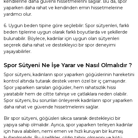
kendilerine daha güvenli hissetmelerini sağlar. Bu da, spor
yaparken daha rahat ve kendinden emin hissetmelerine
yardımcı olur.
6. Uygun beden tipine göre seçilebilir: Spor sütyenleri, farklı
beden tiplerine uygun olarak farklı boyutlarda ve şekillerde
bulunabilir. Böylece, kadınlar için uygun olan sütyenleri
seçerek daha rahat ve destekleyici bir spor deneyimi
yaşayabilirler.
Spor Sütyeni Ne İşe Yarar ve Nasıl Olmalıdır ?
Spor sütyeni, kadınların spor yaparken göğüslerinin hareketini
kontrol altında tutarak destek veren özel bir iç çamaşırıdır.
Spor yaparken sarsılan göğüsler, hem rahatsızlık hissi
yaratabilir hem de ciltte tahrişe ve çatlaklara neden olabilir.
Spor sütyeni, bu sorunları önleyerek kadınların spor yaparken
daha rahat ve güvende hissetmelerini sağlar.
Bir spor sütyeni, göğüsleri sıkıca sararak destekleyici bir
yapıya sahip olmalıdır. Ayrıca, spor yaparken terleyen kadınlar
için hava alabilen, nemi emen ve hızlı kuruyan bir kumaş
kullanılmalıdır. Bu özellikler, cildin tahriş olmasını ve kötü