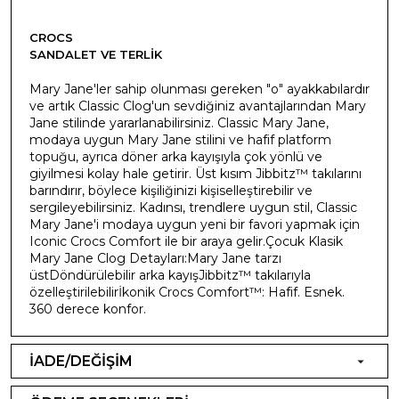
CROCS
SANDALET VE TERLIK
Mary Jane'ler sahip olunması gereken "o" ayakkabılardır
ve artık Classic Clog'un sevdiğiniz avantajlarından Mary
Jane stilinde yararlanabilirsiniz. Classic Mary Jane,
modaya uygun Mary Jane stilini ve hafif platform
topuğu, ayrıca döner arka kayışıyla çok yönlü ve
giyilmesi kolay hale getirir. Üst kısım Jibbitz™ takılarını
barındırır, böylece kişiliğinizi kişiselleştirebilir ve
sergileyebilirsiniz. Kadınsı, trendlere uygun stil, Classic
Mary Jane'i modaya uygun yeni bir favori yapmak için
Iconic Crocs Comfort ile bir araya gelir.Çocuk Klasik
Mary Jane Clog Detayları:Mary Jane tarzı
üstDöndürülebilir arka kayışJibbitz™ takılarıyla
özelleştirilebilirİkonik Crocs Comfort™: Hafif. Esnek.
360 derece konfor.
İADE/DEĞİŞİM