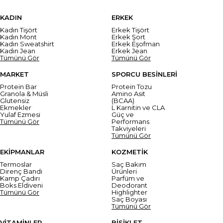
KADIN
ERKEK
Kadın Tişört
Erkek Tişört
Kadın Mont
Erkek Şort
Kadın Sweatshirt
Erkek Eşofman
Kadın Jean
Erkek Jean
Tümünü Gör
Tümünü Gör
MARKET
SPORCU BESİNLERİ
Protein Bar
Protein Tozu
Granola & Müsli
Amino Asit
Glutensiz
(BCAA)
Ekmekler
L Karnitin ve CLA
Yulaf Ezmesi
Güç ve
Tümünü Gör
Performans
Takviyeleri
Tümünü Gör
EKİPMANLAR
KOZMETİK
Termoslar
Saç Bakım
Direnç Bandı
Ürünleri
Kamp Çadırı
Parfüm ve
Boks Eldiveni
Deodorant
Tümünü Gör
Highlighter
Saç Boyası
Tümünü Gör
VİTAMİNLER
BİSİKLET