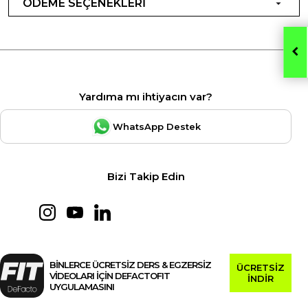
ÖDEME SEÇENEKLERİ
Yardıma mı ihtiyacın var?
WhatsApp Destek
Bizi Takip Edin
BİNLERCE ÜCRETSİZ DERS & EGZERSİZ
ÜCRETSİZ
VİDEOLARI İÇİN DEFACTOFIT
İNDİR
UYGULAMASINI