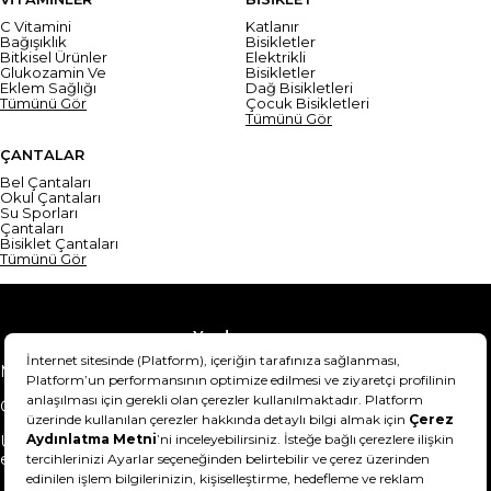
C Vitamini
Katlanır
Bağışıklık
Bisikletler
Bitkisel Ürünler
Elektrikli
Glukozamin Ve
Bisikletler
Eklem Sağlığı
Dağ Bisikletleri
Tümünü Gör
Çocuk Bisikletleri
Tümünü Gör
ÇANTALAR
Bel Çantaları
Okul Çantaları
Su Sporları
Çantaları
Bisiklet Çantaları
Tümünü Gör
Yardım
Mesafeli Satış Sözleşmesi
Teslimat Bilgisi
Gizlilik Sözleşmesi
Şartlar & Koşullar
Ürünümü nasıl iade
Hakkımızda
edebilirim?