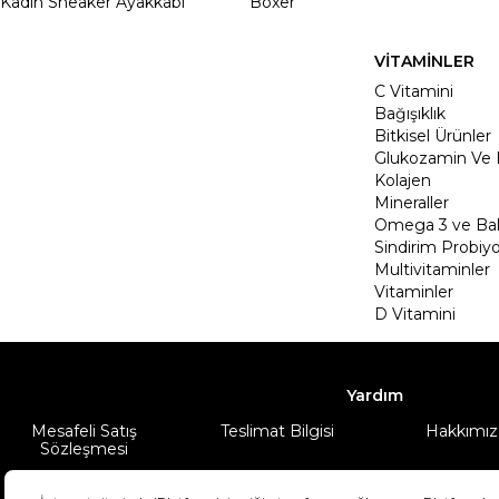
Kadın Sneaker Ayakkabı
Boxer
VİTAMİNLER
C Vitamini
Bağışıklık
Bitkisel Ürünler
Glukozamin Ve 
Kolajen
Mineraller
Omega 3 ve Balı
Sindirim Probiyo
Multivitaminler
Vitaminler
D Vitamini
Yardım
Mesafeli Satış
Teslimat Bilgisi
Hakkımız
Sözleşmesi
Şartlar & Koşullar
Ürünüm