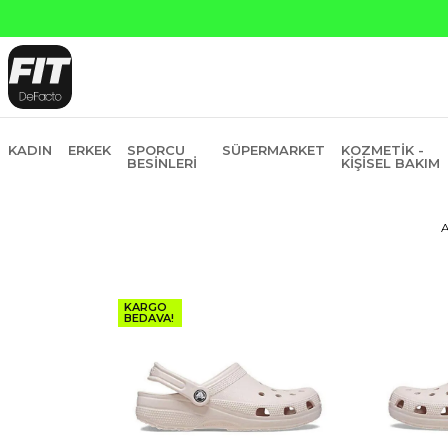
Yapı Kredi ve Garanti Bankasına Peşin
KADIN
ERKEK
SPORCU
SÜPERMARKET
KOZMETIK -
BESINLERI
KIŞISEL BAKIM
A
KARGO
BEDAVA!