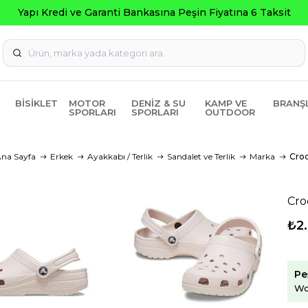
 Fiyatına 6 Taksit
BISIKLET
MOTOR
DENIZ & SU
KAMP VE
BRANŞ
SPORLARI
SPORLARI
OUTDOOR
na Sayfa
Erkek
Ayakkabı / Terlik
Sandalet ve Terlik
Marka
Cro
Cro
₺2
Pe
Wo