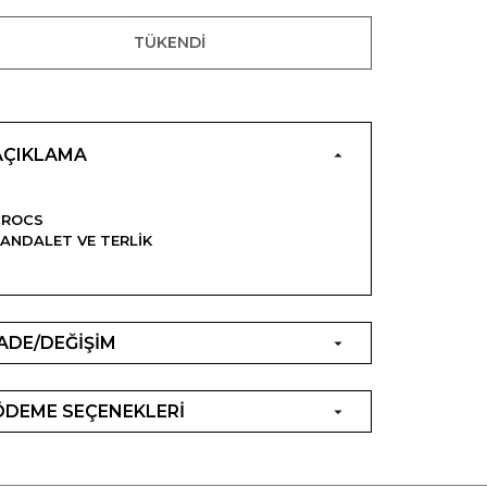
TÜKENDI
AÇIKLAMA
CROCS
ANDALET VE TERLIK
İADE/DEĞİŞİM
ÖDEME SEÇENEKLERİ