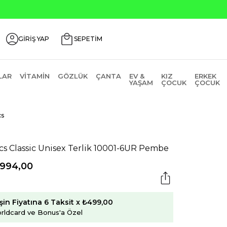
GİRİŞ YAP
SEPETİM
LAR
VITAMIN
GÖZLÜK
ÇANTA
EV &
KIZ
ERKEK
YAŞAM
ÇOCUK
ÇOCUK
cs
cs Classic Unisex Terlik 10001-6UR Pembe
.994,00
şin Fiyatına 6 Taksit x ₺499,00
rldcard ve Bonus'a Özel