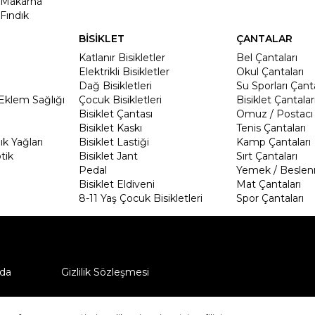
Makarna
Fındık
BİSİKLET
ÇANTALAR
Katlanır Bisikletler
Bel Çantaları
Elektrikli Bisikletler
Okul Çantaları
Dağ Bisikletleri
Su Sporları Çanta
Eklem Sağlığı
Çocuk Bisikletleri
Bisiklet Çantalar
Bisiklet Çantası
Omuz / Postacı 
Bisiklet Kaskı
Tenis Çantaları
k Yağları
Bisiklet Lastiği
Kamp Çantaları
tik
Bisiklet Jant
Sırt Çantaları
Pedal
Yemek / Beslen
Bisiklet Eldiveni
Mat Çantaları
8-11 Yaş Çocuk Bisikletleri
Spor Çantaları
da
Gizlilik Sözleşmesi
ü nasıl iade edebilirim?