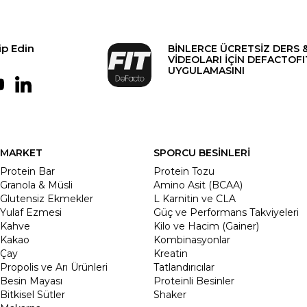
ip Edin
BİNLERCE ÜCRETSİZ DERS 
VİDEOLARI İÇİN DEFACTOFI
UYGULAMASINI
MARKET
SPORCU BESİNLERİ
Protein Bar
Protein Tozu
Granola & Müsli
Amino Asit (BCAA)
Glutensiz Ekmekler
L Karnitin ve CLA
Yulaf Ezmesi
Güç ve Performans Takviyeleri
Kahve
Kilo ve Hacim (Gainer)
Kakao
Kombinasyonlar
Çay
Kreatin
Propolis ve Arı Ürünleri
Tatlandırıcılar
Besin Mayası
Proteinli Besinler
Bitkisel Sütler
Shaker