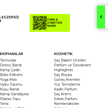
& EGZERSİZ
TARA &
T
ÜCRETSİZ
İNDİR!
EKİPMANLAR
KOZMETİK
Termoslar
Saç Bakım Ürünleri
Direnç Bandı
Parfüm ve Deodorant
Kamp Çadırı
Highlighter
Boks Eldiveni
Saç Boyası
Yoga Matı
Güneş Kremleri
Uyku Tulumu
Yüz Temizleme
Koşu Bandı
Kadın Parfüm
Kamp Sandalyesi
Saç Kremi
Pilates Topu
Erkek Parfüm
Tenis
Nemlendiriciler