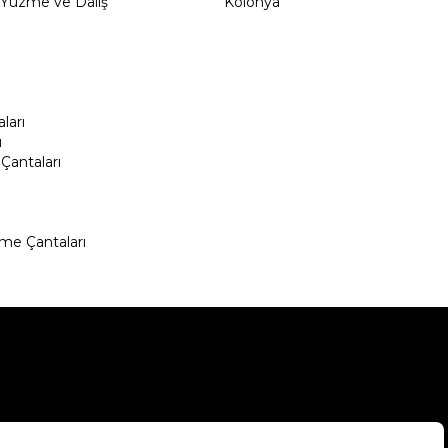
Yüzme ve Dalış
Kolonya
ları
ı
Çantaları
me Çantaları