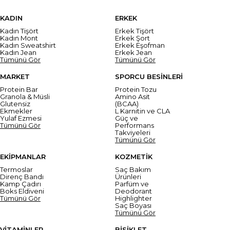
KADIN
ERKEK
Kadın Tişört
Erkek Tişört
Kadın Mont
Erkek Şort
Kadın Sweatshirt
Erkek Eşofman
Kadın Jean
Erkek Jean
Tümünü Gör
Tümünü Gör
MARKET
SPORCU BESİNLERİ
Protein Bar
Protein Tozu
Granola & Müsli
Amino Asit
Glutensiz
(BCAA)
Ekmekler
L Karnitin ve CLA
Yulaf Ezmesi
Güç ve
Tümünü Gör
Performans
Takviyeleri
Tümünü Gör
EKİPMANLAR
KOZMETİK
Termoslar
Saç Bakım
Direnç Bandı
Ürünleri
Kamp Çadırı
Parfüm ve
Boks Eldiveni
Deodorant
Tümünü Gör
Highlighter
Saç Boyası
Tümünü Gör
VİTAMİNLER
BİSİKLET