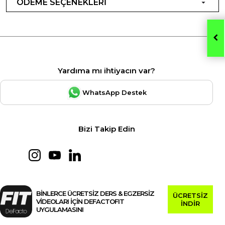
ÖDEME SEÇENEKLERİ
Yardıma mı ihtiyacın var?
WhatsApp Destek
Bizi Takip Edin
BİNLERCE ÜCRETSİZ DERS & EGZERSİZ
ÜCRETSİZ
VİDEOLARI İÇİN DEFACTOFIT
İNDİR
UYGULAMASINI