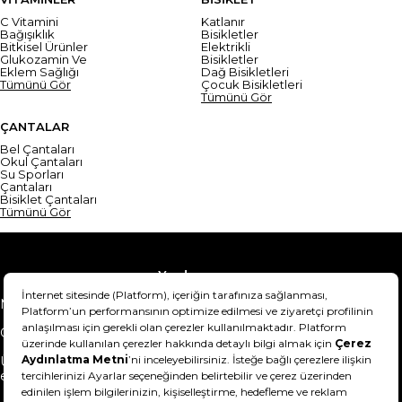
C Vitamini
Katlanır
Bağışıklık
Bisikletler
Bitkisel Ürünler
Elektrikli
Glukozamin Ve
Bisikletler
Eklem Sağlığı
Dağ Bisikletleri
Tümünü Gör
Çocuk Bisikletleri
Tümünü Gör
ÇANTALAR
Bel Çantaları
Okul Çantaları
Su Sporları
Çantaları
Bisiklet Çantaları
Tümünü Gör
Yardım
Mesafeli Satış Sözleşmesi
Teslimat Bilgisi
Gizlilik Sözleşmesi
Şartlar & Koşullar
Ürünümü nasıl iade
Hakkımızda
edebilirim?