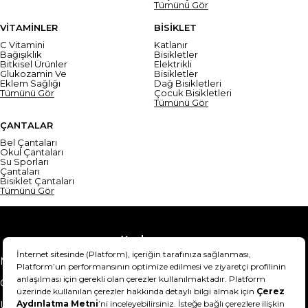
Tümünü Gör
VİTAMİNLER
BİSİKLET
C Vitamini
Katlanır
Bağışıklık
Bisikletler
Bitkisel Ürünler
Elektrikli
Glukozamin Ve
Bisikletler
Eklem Sağlığı
Dağ Bisikletleri
Tümünü Gör
Çocuk Bisikletleri
Tümünü Gör
ÇANTALAR
Bel Çantaları
Okul Çantaları
Su Sporları
Çantaları
Bisiklet Çantaları
Tümünü Gör
Yardım
Mesafeli Satış Sözleşmesi
Teslimat Bilgisi
Gizlilik Sözleşmesi
Şartlar & Koşullar
Ürünümü nasıl iade
Hakkımızda