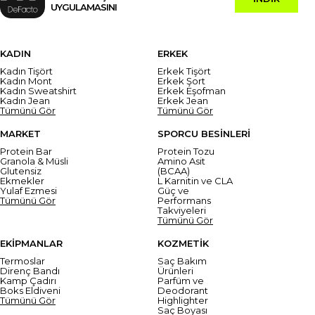
UYGULAMASINI
KADIN
ERKEK
Kadın Tişört
Erkek Tişört
Kadın Mont
Erkek Şort
Kadın Sweatshirt
Erkek Eşofman
Kadın Jean
Erkek Jean
Tümünü Gör
Tümünü Gör
MARKET
SPORCU BESİNLERİ
Protein Bar
Protein Tozu
Granola & Müsli
Amino Asit
Glutensiz
(BCAA)
Ekmekler
L Karnitin ve CLA
Yulaf Ezmesi
Güç ve
Tümünü Gör
Performans
Takviyeleri
Tümünü Gör
EKİPMANLAR
KOZMETİK
Termoslar
Saç Bakım
Direnç Bandı
Ürünleri
Kamp Çadırı
Parfüm ve
Boks Eldiveni
Deodorant
Tümünü Gör
Highlighter
Saç Boyası