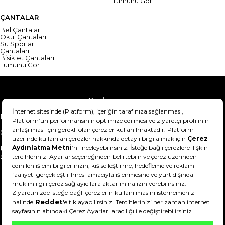
Tümünü Gör
ÇANTALAR
Bel Çantaları
Okul Çantaları
Su Sporları
Çantaları
Bisiklet Çantaları
Tümünü Gör
Yardım
Mesafeli Satış Sözleşmesi
Teslimat Bilgisi
Gizlilik Sözleşmesi
Şartlar & Koşullar
Ürünümü nasıl iade
Hakkımızda
edebilirim?
DeFactoFIT ©️ 2022-2026. Tüm hakları saklıdır.