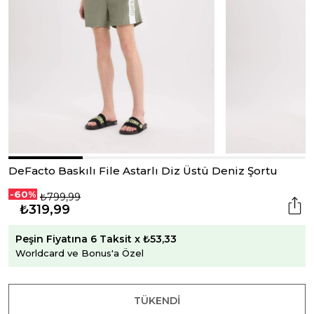
DeFacto Baskılı File Astarlı Diz Üstü Deniz Şortu
-60%
₺799,99
₺319,99
Peşin Fiyatına 6 Taksit x ₺53,33
Worldcard ve Bonus'a Özel
TÜKENDI