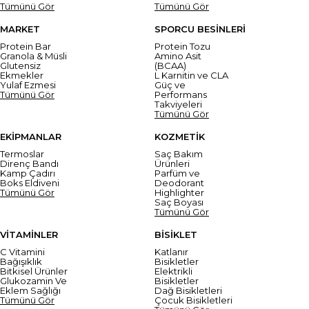
Tümünü Gör
Tümünü Gör
MARKET
SPORCU BESİNLERİ
Protein Bar
Protein Tozu
Granola & Müsli
Amino Asit
Glutensiz
(BCAA)
Ekmekler
L Karnitin ve CLA
Yulaf Ezmesi
Güç ve
Tümünü Gör
Performans
Takviyeleri
Tümünü Gör
EKİPMANLAR
KOZMETİK
Termoslar
Saç Bakım
Direnç Bandı
Ürünleri
Kamp Çadırı
Parfüm ve
Boks Eldiveni
Deodorant
Tümünü Gör
Highlighter
Saç Boyası
Tümünü Gör
VİTAMİNLER
BİSİKLET
C Vitamini
Katlanır
Bağışıklık
Bisikletler
Bitkisel Ürünler
Elektrikli
Glukozamin Ve
Bisikletler
Eklem Sağlığı
Dağ Bisikletleri
Tümünü Gör
Çocuk Bisikletleri