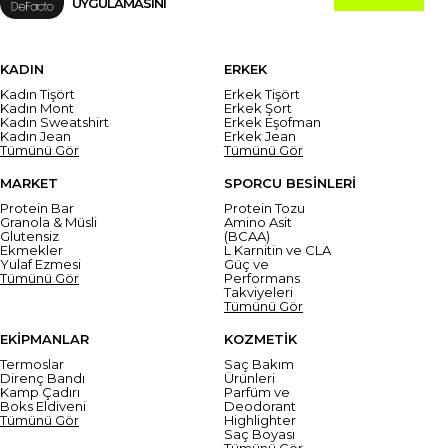
UYGULAMASINI
KADIN
ERKEK
Kadın Tişört
Erkek Tişört
Kadın Mont
Erkek Şort
Kadın Sweatshirt
Erkek Eşofman
Kadın Jean
Erkek Jean
Tümünü Gör
Tümünü Gör
MARKET
SPORCU BESİNLERİ
Protein Bar
Protein Tozu
Granola & Müsli
Amino Asit
Glutensiz
(BCAA)
Ekmekler
L Karnitin ve CLA
Yulaf Ezmesi
Güç ve
Tümünü Gör
Performans
Takviyeleri
Tümünü Gör
EKİPMANLAR
KOZMETİK
Termoslar
Saç Bakım
Direnç Bandı
Ürünleri
Kamp Çadırı
Parfüm ve
Boks Eldiveni
Deodorant
Tümünü Gör
Highlighter
Saç Boyası
Tümünü Gör