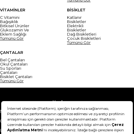
VİTAMİNLER
BİSİKLET
C Vitamini
Katlanır
Bağışıklık
Bisikletler
Bitkisel Ürünler
Elektrikli
Glukozamin Ve
Bisikletler
Eklem Sağlığı
Dağ Bisikletleri
Tümünü Gör
Çocuk Bisikletleri
Tümünü Gör
ÇANTALAR
Bel Çantaları
Okul Çantaları
Su Sporları
Çantaları
Bisiklet Çantaları
Tümünü Gör
Yardım
Mesafeli Satış Sözleşmesi
Teslimat Bilgisi
Gizlilik Sözleşmesi
Şartlar & Koşullar
Ürünümü nasıl iade
Hakkımızda