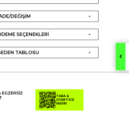
İADE/DEĞİŞİM
ÖDEME SEÇENEKLERİ
BEDEN TABLOSU
& EGZERSİZ
TARA &
T
ÜCRETSİZ
İNDİR!