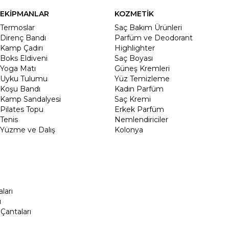
EKİPMANLAR
KOZMETİK
Termoslar
Saç Bakım Ürünleri
Direnç Bandı
Parfüm ve Deodorant
Kamp Çadırı
Highlighter
Boks Eldiveni
Saç Boyası
Yoga Matı
Güneş Kremleri
Uyku Tulumu
Yüz Temizleme
Koşu Bandı
Kadın Parfüm
Kamp Sandalyesi
Saç Kremi
Pilates Topu
Erkek Parfüm
Tenis
Nemlendiriciler
Yüzme ve Dalış
Kolonya
ları
ı
Çantaları