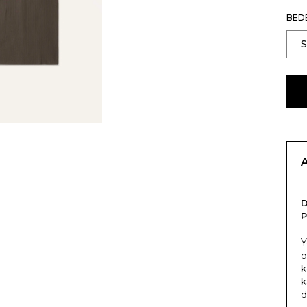
BED
P
Y
o
k
k
d