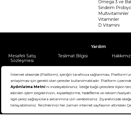
Omega 3 ve Balı
Sindirim Probiyo
Multivitaminler
Vitaminler
D Vitamini
Yardım
Mesafeli Satış
Teslimat Bilgisi
Hakkımız
Sözleşmesi
Şartlar & Koşullar
Ürünüm
DeFactoFIT ©️ 2022-2026. Tüm hakları sa
11
SEÇİNİZ