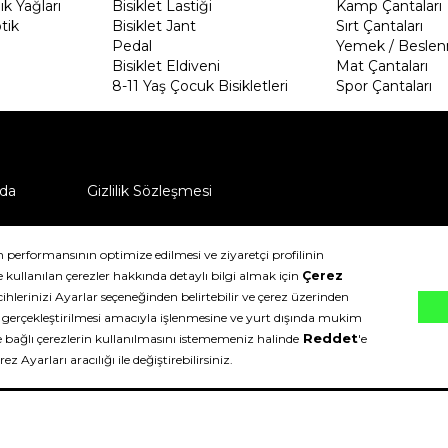
k Yağları
Bisiklet Lastiği
Kamp Çantaları
tik
Bisiklet Jant
Sırt Çantaları
Pedal
Yemek / Beslen
Bisiklet Eldiveni
Mat Çantaları
8-11 Yaş Çocuk Bisikletleri
Spor Çantaları
da
Gizlilik Sözleşmesi
ü nasıl iade edebilirim?
klıdır.