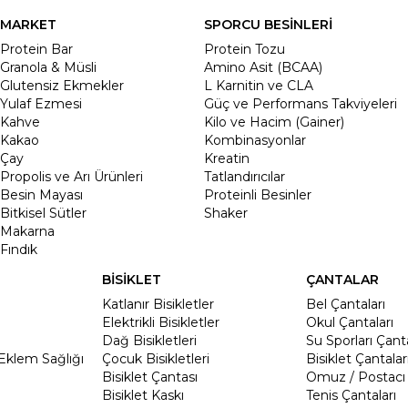
MARKET
SPORCU BESİNLERİ
Protein Bar
Protein Tozu
Granola & Müsli
Amino Asit (BCAA)
Glutensiz Ekmekler
L Karnitin ve CLA
Yulaf Ezmesi
Güç ve Performans Takviyeleri
Kahve
Kilo ve Hacim (Gainer)
Kakao
Kombinasyonlar
Çay
Kreatin
Propolis ve Arı Ürünleri
Tatlandırıcılar
Besin Mayası
Proteinli Besinler
Bitkisel Sütler
Shaker
Makarna
Fındık
BİSİKLET
ÇANTALAR
Katlanır Bisikletler
Bel Çantaları
Elektrikli Bisikletler
Okul Çantaları
Dağ Bisikletleri
Su Sporları Çanta
Eklem Sağlığı
Çocuk Bisikletleri
Bisiklet Çantalar
Bisiklet Çantası
Omuz / Postacı 
Bisiklet Kaskı
Tenis Çantaları