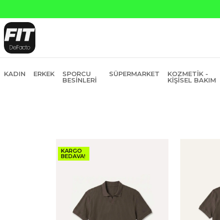
sit
KADIN
ERKEK
SPORCU
SÜPERMARKET
KOZMETIK -
BESINLERI
KIŞISEL BAKIM
KARGO
BEDAVA!