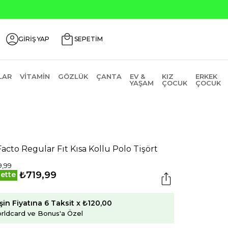
Seçili Ürünlerde ₺2000 Üzeri ₺200 İndirim Kodu: AGU
GİRİŞ YAP
SEPETİM
LAR
VITAMIN
GÖZLÜK
ÇANTA
EV &
KIZ
ERKEK
YAŞAM
ÇOCUK
ÇOCUK
acto Regular Fıt Kısa Kollu Polo Tişört
9,99
₺719,99
ette
şin Fiyatına 6 Taksit x ₺120,00
rldcard ve Bonus'a Özel