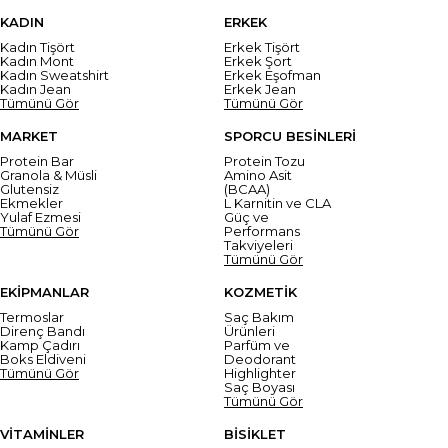
KADIN
ERKEK
Kadın Tişört
Erkek Tişört
Kadın Mont
Erkek Şort
Kadın Sweatshirt
Erkek Eşofman
Kadın Jean
Erkek Jean
Tümünü Gör
Tümünü Gör
MARKET
SPORCU BESİNLERİ
Protein Bar
Protein Tozu
Granola & Müsli
Amino Asit
Glutensiz
(BCAA)
Ekmekler
L Karnitin ve CLA
Yulaf Ezmesi
Güç ve
Tümünü Gör
Performans
Takviyeleri
Tümünü Gör
EKİPMANLAR
KOZMETİK
Termoslar
Saç Bakım
Direnç Bandı
Ürünleri
Kamp Çadırı
Parfüm ve
Boks Eldiveni
Deodorant
Tümünü Gör
Highlighter
Saç Boyası
Tümünü Gör
VİTAMİNLER
BİSİKLET