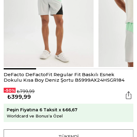
DeFacto DeFactoFit Regular Fit Baskılı Esnek
Dokulu Kısa Boy Deniz Şortu B5999AX24HSGR184
-50%
₺799,99
₺399,99
Peşin Fiyatına 6 Taksit x ₺66,67
Worldcard ve Bonus'a Özel
TÜKENDI