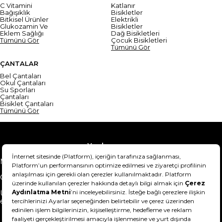
C Vitamini
Katlanır
Bağışıklık
Bisikletler
Bitkisel Ürünler
Elektrikli
Glukozamin Ve
Bisikletler
Eklem Sağlığı
Dağ Bisikletleri
Tümünü Gör
Çocuk Bisikletleri
Tümünü Gör
ÇANTALAR
Bel Çantaları
Okul Çantaları
Su Sporları
Çantaları
Bisiklet Çantaları
Tümünü Gör
Yardım
Mesafeli Satış Sözleşmesi
Teslimat Bilgisi
Gizlilik Sözleşmesi
Şartlar & Koşullar
Ürünümü nasıl iade
Hakkımızda
edebilirim?