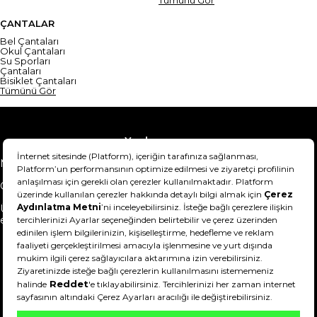
ÇANTALAR
Bel Çantaları
Okul Çantaları
Su Sporları
Çantaları
Bisiklet Çantaları
Tümünü Gör
Yardım
Mesafeli Satış Sözleşmesi
Teslimat Bilgisi
Gizlilik Sözleşmesi
Şartlar & Koşullar
Ürünümü nasıl iade
Hakkımızda
edebilirim?
DeFactoFIT ©️ 2022-2026. Tüm hakları saklıdır.