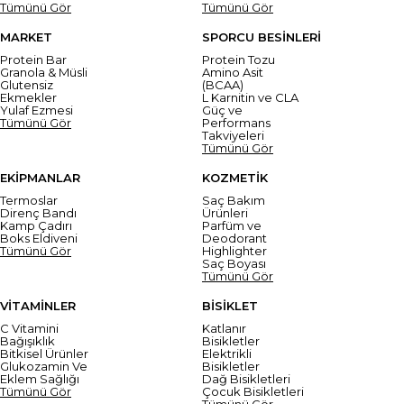
Tümünü Gör
Tümünü Gör
MARKET
SPORCU BESİNLERİ
Protein Bar
Protein Tozu
Granola & Müsli
Amino Asit
Glutensiz
(BCAA)
Ekmekler
L Karnitin ve CLA
Yulaf Ezmesi
Güç ve
Tümünü Gör
Performans
Takviyeleri
Tümünü Gör
EKİPMANLAR
KOZMETİK
Termoslar
Saç Bakım
Direnç Bandı
Ürünleri
Kamp Çadırı
Parfüm ve
Boks Eldiveni
Deodorant
Tümünü Gör
Highlighter
Saç Boyası
Tümünü Gör
VİTAMİNLER
BİSİKLET
C Vitamini
Katlanır
Bağışıklık
Bisikletler
Bitkisel Ürünler
Elektrikli
Glukozamin Ve
Bisikletler
Eklem Sağlığı
Dağ Bisikletleri
Tümünü Gör
Çocuk Bisikletleri
Tümünü Gör