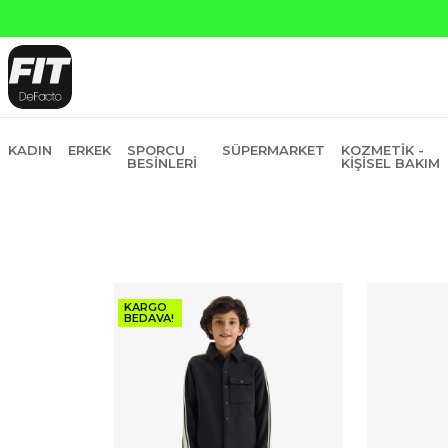
Yapı Kredi ve Garan
KADIN
ERKEK
SPORCU
SÜPERMARKET
KOZMETIK -
BESINLERI
KIŞISEL BAKIM
KARGO
BEDAVA!