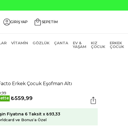
GİRİŞ YAP
SEPETİM
LAR
VITAMIN
GÖZLÜK
ÇANTA
EV &
KIZ
ERKEK
YAŞAM
ÇOCUK
ÇOCUK
acto Erkek Çocuk Eşofman Altı
,99
₺559,99
ette
şin Fiyatına 6 Taksit x ₺93,33
rldcard ve Bonus'a Özel