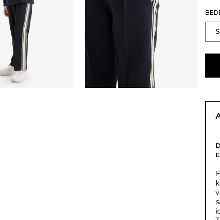
BED
E
k
v
s
i