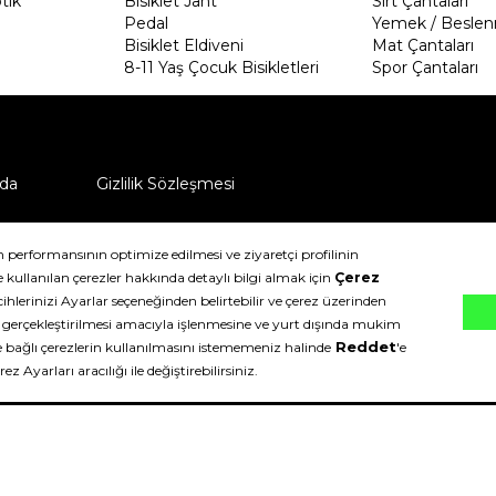
tik
Bisiklet Jant
Sırt Çantaları
Pedal
Yemek / Beslen
Bisiklet Eldiveni
Mat Çantaları
8-11 Yaş Çocuk Bisikletleri
Spor Çantaları
da
Gizlilik Sözleşmesi
ü nasıl iade edebilirim?
klıdır.