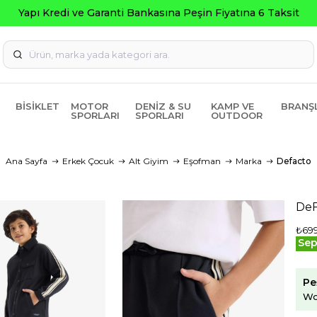
ti Bankasına Peşin Fiyatına 6 Taksit
BISIKLET
MOTOR
DENIZ & SU
KAMP VE
BRANŞ
SPORLARI
SPORLARI
OUTDOOR
Ana Sayfa
Erkek Çocuk
Alt Giyim
Eşofman
Marka
Defacto
DeF
₺699
Sep
Pe
Wo