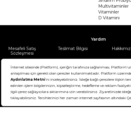
Sindirim Probiyo
Multivitaminler
Vitaminler
D Vitamini
Yardım
Mesafeli Satış
Teslimat Bilgisi
Hakkımız
Sözleşmesi
Şartlar & Koşullar
Ürünüm
DeFactoFIT ©️ 2022-2026. Tüm hakları sa
21
SEÇİNİZ