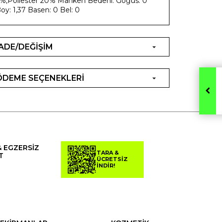
%,Poliester 20% Manken Bedeni: Göğüs: 0
oy: 1,37 Basen: 0 Bel: 0
İADE/DEĞİŞİM
ÖDEME SEÇENEKLERİ
& EGZERSİZ
TARA &
T
ÜCRETSİZ
İNDİR!