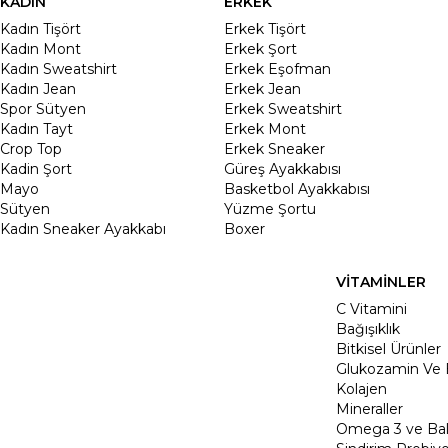
KADIN
ERKEK
Kadın Tişört
Erkek Tişört
Kadın Mont
Erkek Şort
Kadın Sweatshirt
Erkek Eşofman
Kadın Jean
Erkek Jean
Spor Sütyen
Erkek Sweatshirt
Kadın Tayt
Erkek Mont
Crop Top
Erkek Sneaker
Kadin Şort
Güreş Ayakkabısı
Mayo
Basketbol Ayakkabısı
Sütyen
Yüzme Şortu
Kadın Sneaker Ayakkabı
Boxer
VİTAMİNLER
C Vitamini
Bağışıklık
Bitkisel Ürünler
Glukozamin Ve 
Kolajen
Mineraller
Omega 3 ve Balı