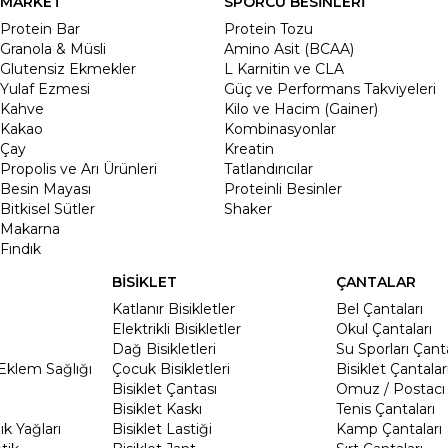
MARKET
SPORCU BESİNLERİ
Protein Bar
Protein Tozu
Granola & Müsli
Amino Asit (BCAA)
Glutensiz Ekmekler
L Karnitin ve CLA
Yulaf Ezmesi
Güç ve Performans Takviyeleri
Kahve
Kilo ve Hacim (Gainer)
Kakao
Kombinasyonlar
Çay
Kreatin
Propolis ve Arı Ürünleri
Tatlandırıcılar
Besin Mayası
Proteinli Besinler
Bitkisel Sütler
Shaker
Makarna
Fındık
BİSİKLET
ÇANTALAR
Katlanır Bisikletler
Bel Çantaları
Elektrikli Bisikletler
Okul Çantaları
Dağ Bisikletleri
Su Sporları Çanta
Eklem Sağlığı
Çocuk Bisikletleri
Bisiklet Çantalar
Bisiklet Çantası
Omuz / Postacı 
Bisiklet Kaskı
Tenis Çantaları
k Yağları
Bisiklet Lastiği
Kamp Çantaları