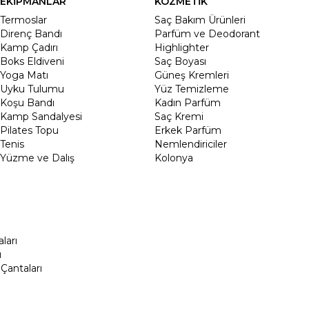
EKİPMANLAR
KOZMETİK
Termoslar
Saç Bakım Ürünleri
Direnç Bandı
Parfüm ve Deodorant
Kamp Çadırı
Highlighter
Boks Eldiveni
Saç Boyası
Yoga Matı
Güneş Kremleri
Uyku Tulumu
Yüz Temizleme
Koşu Bandı
Kadın Parfüm
Kamp Sandalyesi
Saç Kremi
Pilates Topu
Erkek Parfüm
Tenis
Nemlendiriciler
Yüzme ve Dalış
Kolonya
ları
ı
Çantaları