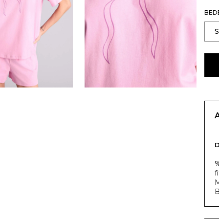
BED
%
f
M
B