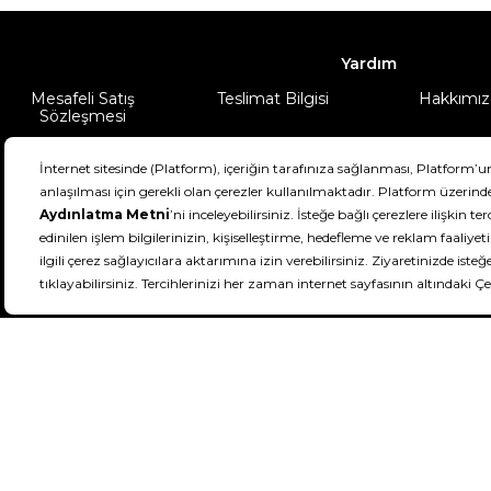
Yardım
Mesafeli Satış
Teslimat Bilgisi
Hakkımız
Sözleşmesi
Şartlar & Koşullar
Ürünüm
DeFactoFIT ©️ 2022-2026. Tüm hakları sa
11
SEÇİNİZ