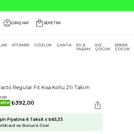
Seçili Ürünlerde ₺2000 Üzeri ₺200 İn
GİRİŞ YAP
SEPETİM
LAR
VITAMIN
GÖZLÜK
ÇANTA
EV &
KIZ
ERKEK
YAŞAM
ÇOCUK
ÇOCUK
acto Regular Fıt Kısa Kollu 2'li Takım
9,99
₺392,00
ette
şin Fiyatına 6 Taksit x ₺65,33
rldcard ve Bonus'a Özel