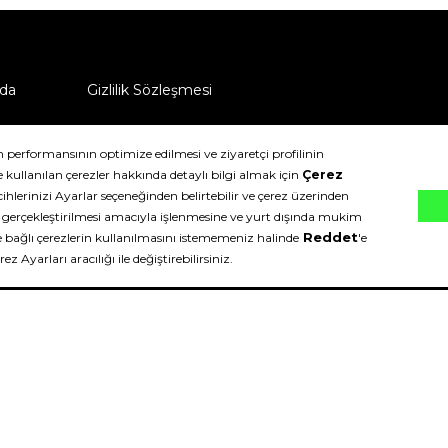
da
Gizlilik Sözleşmesi
ü nasıl iade edebilirim?
klıdır.