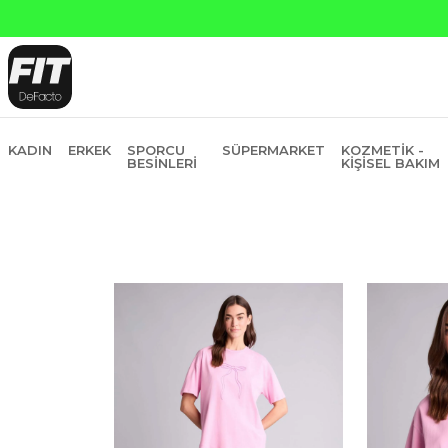
in Fiyatına 6 Taksit
KADIN
ERKEK
SPORCU
SÜPERMARKET
KOZMETIK -
BESINLERI
KIŞISEL BAKIM