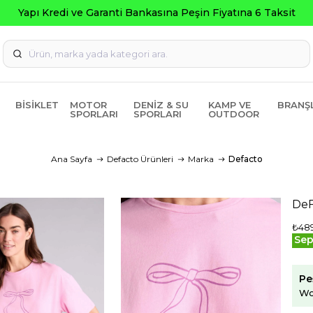
BISIKLET
MOTOR
DENIZ & SU
KAMP VE
BRANŞ
SPORLARI
SPORLARI
OUTDOOR
Ana Sayfa
Defacto Ürünleri
Marka
Defacto
DeF
₺48
Sep
Pe
Wo