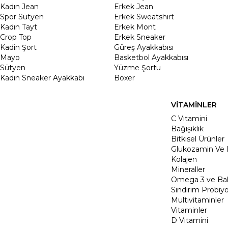
Kadın Jean
Erkek Jean
Spor Sütyen
Erkek Sweatshirt
Kadın Tayt
Erkek Mont
Crop Top
Erkek Sneaker
Kadin Şort
Güreş Ayakkabısı
Mayo
Basketbol Ayakkabısı
Sütyen
Yüzme Şortu
Kadın Sneaker Ayakkabı
Boxer
VİTAMİNLER
C Vitamini
Bağışıklık
Bitkisel Ürünler
Glukozamin Ve 
Kolajen
Mineraller
Omega 3 ve Balı
Sindirim Probiyo
Multivitaminler
Vitaminler
D Vitamini