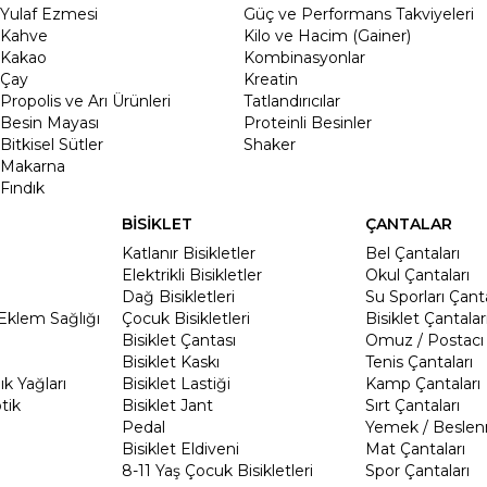
Yulaf Ezmesi
Güç ve Performans Takviyeleri
Kahve
Kilo ve Hacim (Gainer)
Kakao
Kombinasyonlar
Çay
Kreatin
Propolis ve Arı Ürünleri
Tatlandırıcılar
Besin Mayası
Proteinli Besinler
Bitkisel Sütler
Shaker
Makarna
Fındık
BİSİKLET
ÇANTALAR
Katlanır Bisikletler
Bel Çantaları
Elektrikli Bisikletler
Okul Çantaları
Dağ Bisikletleri
Su Sporları Çanta
Eklem Sağlığı
Çocuk Bisikletleri
Bisiklet Çantalar
Bisiklet Çantası
Omuz / Postacı 
Bisiklet Kaskı
Tenis Çantaları
k Yağları
Bisiklet Lastiği
Kamp Çantaları
tik
Bisiklet Jant
Sırt Çantaları
Pedal
Yemek / Beslen
Bisiklet Eldiveni
Mat Çantaları
8-11 Yaş Çocuk Bisikletleri
Spor Çantaları