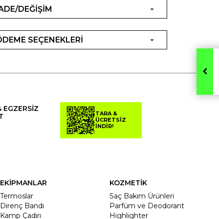
İADE/DEĞİŞİM
ÖDEME SEÇENEKLERİ
& EGZERSİZ
TARA &
T
ÜCRETSİZ
İNDİR!
EKİPMANLAR
KOZMETİK
Termoslar
Saç Bakım Ürünleri
Direnç Bandı
Parfüm ve Deodorant
Kamp Çadırı
Highlighter