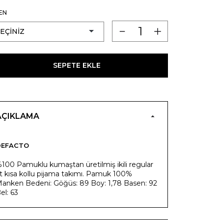
EN
SEPETE EKLE
AÇIKLAMA
DEFACTO
100 Pamuklu kumaştan üretilmiş ikili regular
it kısa kollu pijama takımı. Pamuk 100%
anken Bedeni: Göğüs: 89 Boy: 1,78 Basen: 92
el: 63