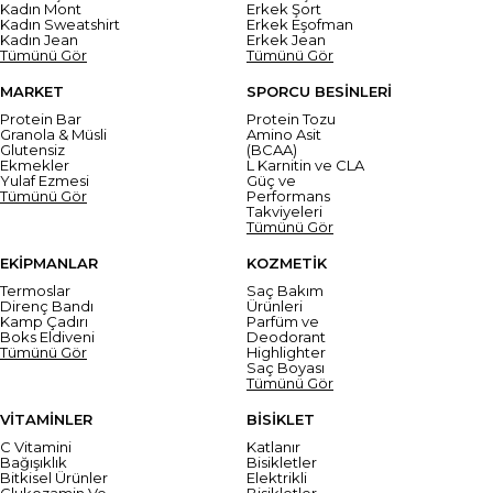
Kadın Mont
Erkek Şort
Kadın Sweatshirt
Erkek Eşofman
Kadın Jean
Erkek Jean
Tümünü Gör
Tümünü Gör
MARKET
SPORCU BESİNLERİ
Protein Bar
Protein Tozu
Granola & Müsli
Amino Asit
Glutensiz
(BCAA)
Ekmekler
L Karnitin ve CLA
Yulaf Ezmesi
Güç ve
Tümünü Gör
Performans
Takviyeleri
Tümünü Gör
EKİPMANLAR
KOZMETİK
Termoslar
Saç Bakım
Direnç Bandı
Ürünleri
Kamp Çadırı
Parfüm ve
Boks Eldiveni
Deodorant
Tümünü Gör
Highlighter
Saç Boyası
Tümünü Gör
VİTAMİNLER
BİSİKLET
C Vitamini
Katlanır
Bağışıklık
Bisikletler
Bitkisel Ürünler
Elektrikli
Glukozamin Ve
Bisikletler