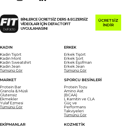
BİNLERCE ÜCRETSİZ DERS & EGZERSİZ
ÜCRETSİZ
VİDEOLARI İÇİN DEFACTOFIT
İNDİR
UYGULAMASINI
KADIN
ERKEK
Kadın Tişört
Erkek Tişört
Kadın Mont
Erkek Şort
Kadın Sweatshirt
Erkek Eşofman
Kadın Jean
Erkek Jean
Tümünü Gör
Tümünü Gör
MARKET
SPORCU BESİNLERİ
Protein Bar
Protein Tozu
Granola & Müsli
Amino Asit
Glutensiz
(BCAA)
Ekmekler
L Karnitin ve CLA
Yulaf Ezmesi
Güç ve
Tümünü Gör
Performans
Takviyeleri
Tümünü Gör
EKİPMANLAR
KOZMETİK