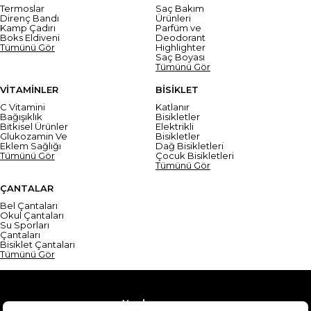
Termoslar
Saç Bakım
Direnç Bandı
Ürünleri
Kamp Çadırı
Parfüm ve
Boks Eldiveni
Deodorant
Tümünü Gör
Highlighter
Saç Boyası
Tümünü Gör
VİTAMİNLER
BİSİKLET
C Vitamini
Katlanır
Bağışıklık
Bisikletler
Bitkisel Ürünler
Elektrikli
Glukozamin Ve
Bisikletler
Eklem Sağlığı
Dağ Bisikletleri
Tümünü Gör
Çocuk Bisikletleri
Tümünü Gör
ÇANTALAR
Bel Çantaları
Okul Çantaları
Su Sporları
Çantaları
Bisiklet Çantaları
Tümünü Gör
Yardım