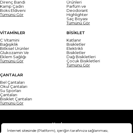
Direnç Bandı
Ürünleri
Kamp Çadırı
Parfüm ve
Boks Eldiveni
Deodorant
Tümünü Gör
Highlighter
Saç Boyası
Tümünü Gör
VİTAMİNLER
BİSİKLET
C Vitamini
Katlanır
Bağışıklık
Bisikletler
Bitkisel Ürünler
Elektrikli
Glukozamin Ve
Bisikletler
Eklem Sağlığı
Dağ Bisikletleri
Tümünü Gör
Çocuk Bisikletleri
Tümünü Gör
ÇANTALAR
Bel Çantaları
Okul Çantaları
Su Sporları
Çantaları
Bisiklet Çantaları
Tümünü Gör
Yardım