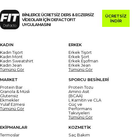
BİNLERCE ÜCRETSİZ DERS & EGZERSİZ
ÜCRETSİZ
VİDEOLARI İÇİN DEFACTOFIT
İNDİR
UYGULAMASINI
KADIN
ERKEK
Kadın Tişört
Erkek Tişört
Kadın Mont
Erkek Şort
Kadın Sweatshirt
Erkek Eşofman
Kadın Jean
Erkek Jean
Tümünü Gör
Tümünü Gör
MARKET
SPORCU BESİNLERİ
Protein Bar
Protein Tozu
Granola & Müsli
Amino Asit
Glutensiz
(BCAA)
Ekmekler
L Karnitin ve CLA
Yulaf Ezmesi
Güç ve
Tümünü Gör
Performans
Takviyeleri
Tümünü Gör
EKİPMANLAR
KOZMETİK
Termoslar
Saç Bakım