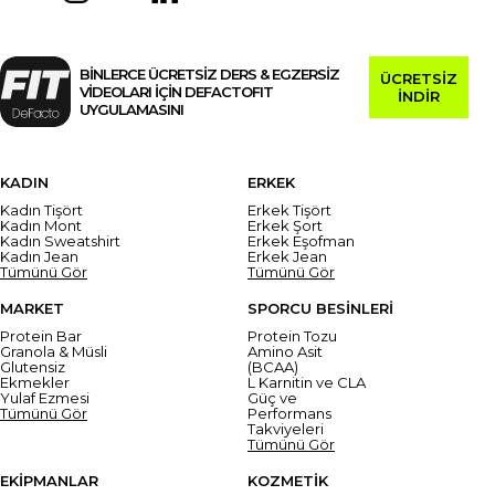
BİNLERCE ÜCRETSİZ DERS & EGZERSİZ
ÜCRETSİZ
VİDEOLARI İÇİN DEFACTOFIT
İNDİR
UYGULAMASINI
KADIN
ERKEK
Kadın Tişört
Erkek Tişört
Kadın Mont
Erkek Şort
Kadın Sweatshirt
Erkek Eşofman
Kadın Jean
Erkek Jean
Tümünü Gör
Tümünü Gör
MARKET
SPORCU BESİNLERİ
Protein Bar
Protein Tozu
Granola & Müsli
Amino Asit
Glutensiz
(BCAA)
Ekmekler
L Karnitin ve CLA
Yulaf Ezmesi
Güç ve
Tümünü Gör
Performans
Takviyeleri
Tümünü Gör
EKİPMANLAR
KOZMETİK