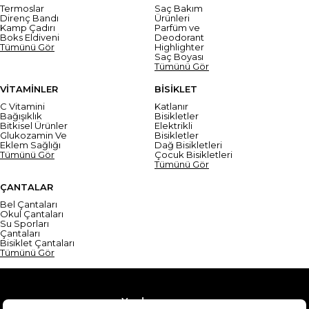
Termoslar
Saç Bakım
Direnç Bandı
Ürünleri
Kamp Çadırı
Parfüm ve
Boks Eldiveni
Deodorant
Tümünü Gör
Highlighter
Saç Boyası
Tümünü Gör
VİTAMİNLER
BİSİKLET
C Vitamini
Katlanır
Bağışıklık
Bisikletler
Bitkisel Ürünler
Elektrikli
Glukozamin Ve
Bisikletler
Eklem Sağlığı
Dağ Bisikletleri
Tümünü Gör
Çocuk Bisikletleri
Tümünü Gör
ÇANTALAR
Bel Çantaları
Okul Çantaları
Su Sporları
Çantaları
Bisiklet Çantaları
Tümünü Gör
Yardım