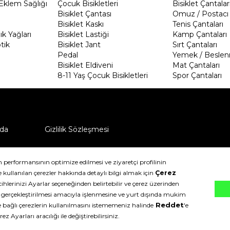
Eklem Sağlığı
Çocuk Bisikletleri
Bisiklet Çantalar
Bisiklet Çantası
Omuz / Postacı 
Bisiklet Kaskı
Tenis Çantaları
k Yağları
Bisiklet Lastiği
Kamp Çantaları
tik
Bisiklet Jant
Sırt Çantaları
Pedal
Yemek / Beslen
Bisiklet Eldiveni
Mat Çantaları
8-11 Yaş Çocuk Bisikletleri
Spor Çantaları
da
Gizlilik Sözleşmesi
ü nasıl iade edebilirim?
klıdır.