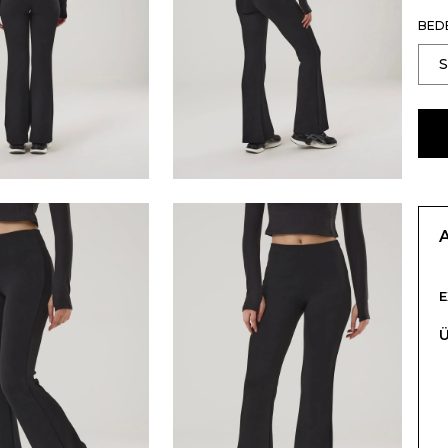
BED
Ü