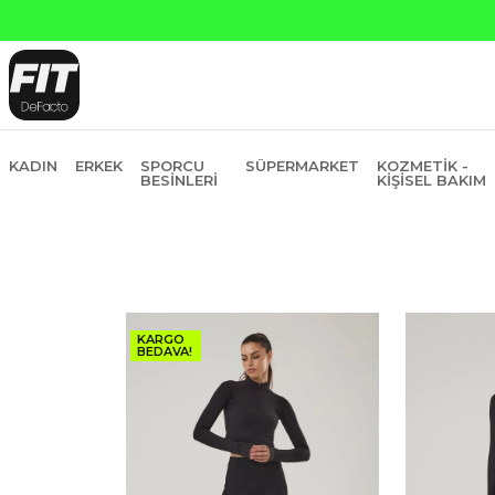
KADIN
ERKEK
SPORCU
SÜPERMARKET
KOZMETIK -
BESINLERI
KIŞISEL BAKIM
KARGO
BEDAVA!