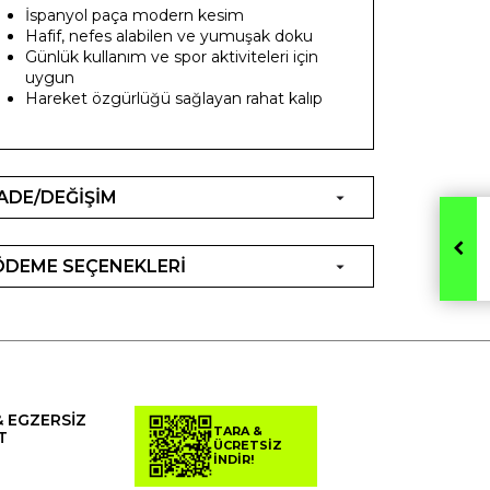
İspanyol paça modern kesim
Hafif, nefes alabilen ve yumuşak doku
Günlük kullanım ve spor aktiviteleri için
uygun
Hareket özgürlüğü sağlayan rahat kalıp
İADE/DEĞİŞİM
ÖDEME SEÇENEKLERİ
& EGZERSİZ
TARA &
T
ÜCRETSİZ
İNDİR!