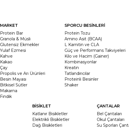
MARKET
SPORCU BESİNLERİ
Protein Bar
Protein Tozu
Granola & Müsli
Amino Asit (BCAA)
Glutensiz Ekmekler
L Karnitin ve CLA
Yulaf Ezmesi
Güç ve Performans Takviyeleri
Kahve
Kilo ve Hacim (Gainer)
Kakao
Kombinasyonlar
Çay
Kreatin
Propolis ve Arı Ürünleri
Tatlandırıcılar
Besin Mayası
Proteinli Besinler
Bitkisel Sütler
Shaker
Makarna
Fındık
BİSİKLET
ÇANTALAR
Katlanır Bisikletler
Bel Çantaları
Elektrikli Bisikletler
Okul Çantaları
Dağ Bisikletleri
Su Sporları Çanta