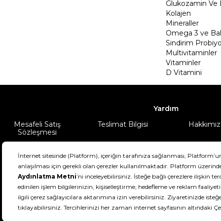
Glukozamin Ve 
Kolajen
Mineraller
Omega 3 ve Balı
Sindirim Probiyo
Multivitaminler
Vitaminler
D Vitamini
Yardım
Mesafeli Satış
Teslimat Bilgisi
Hakkımız
Sözleşmesi
Şartlar & Koşullar
Ürünüm
DeFactoFIT ©️ 2022-2026. Tüm hakları sa
11