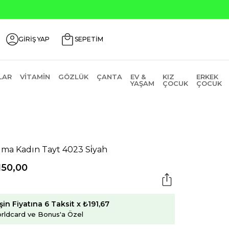
₺2000 Üzeri ₺200 İndirim Kodu: AGUSTOS200
GİRİŞ YAP
SEPETİM
LAR
VITAMIN
GÖZLÜK
ÇANTA
EV &
KIZ
ERKEK
YAŞAM
ÇOCUK
ÇOCUK
ma Kadın Tayt 4023 Si̇yah
150,00
şin Fiyatına 6 Taksit x ₺191,67
rldcard ve Bonus'a Özel