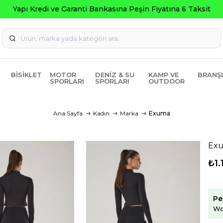
Seçili Ürünlerde 
BISIKLET
MOTOR
DENIZ & SU
KAMP VE
BRANŞ
SPORLARI
SPORLARI
OUTDOOR
Ana Sayfa
Kadın
Marka
Exuma
Exu
₺1.
Pe
Wo