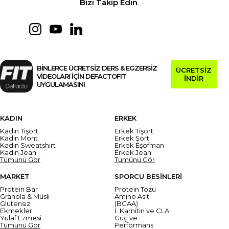
Bizi Takip Edin
BİNLERCE ÜCRETSİZ DERS & EGZERSİZ
ÜCRETSİZ
VİDEOLARI İÇİN DEFACTOFIT
İNDİR
UYGULAMASINI
KADIN
ERKEK
Kadın Tişört
Erkek Tişört
Kadın Mont
Erkek Şort
Kadın Sweatshirt
Erkek Eşofman
Kadın Jean
Erkek Jean
Tümünü Gör
Tümünü Gör
MARKET
SPORCU BESİNLERİ
Protein Bar
Protein Tozu
Granola & Müsli
Amino Asit
Glutensiz
(BCAA)
Ekmekler
L Karnitin ve CLA
Yulaf Ezmesi
Güç ve
Tümünü Gör
Performans