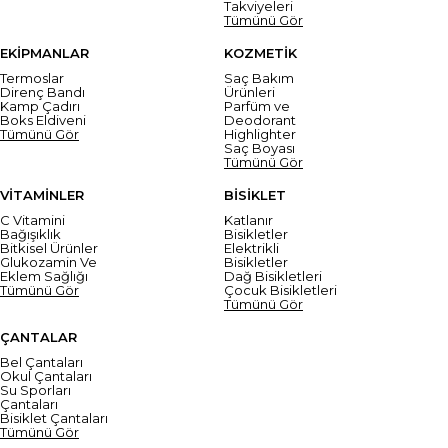
Takviyeleri
Tümünü Gör
EKİPMANLAR
KOZMETİK
Termoslar
Saç Bakım
Direnç Bandı
Ürünleri
Kamp Çadırı
Parfüm ve
Boks Eldiveni
Deodorant
Tümünü Gör
Highlighter
Saç Boyası
Tümünü Gör
VİTAMİNLER
BİSİKLET
C Vitamini
Katlanır
Bağışıklık
Bisikletler
Bitkisel Ürünler
Elektrikli
Glukozamin Ve
Bisikletler
Eklem Sağlığı
Dağ Bisikletleri
Tümünü Gör
Çocuk Bisikletleri
Tümünü Gör
ÇANTALAR
Bel Çantaları
Okul Çantaları
Su Sporları
Çantaları
Bisiklet Çantaları
Tümünü Gör