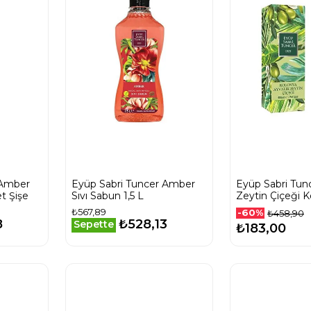
 Amber
Eyüp Sabri Tuncer Amber
Eyüp Sabri Tunc
t Şişe
Sıvı Sabun 1,5 L
Zeytin Çiçeği K
Şişe 400 Ml
₺567,89
-60%
₺458,90
8
₺528,13
Sepette
₺183,00