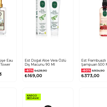
Şişe Eau
Est Doğal Aloe Vera Özlü
Est Frambuazlı 
 Tower
Diş Macunu 90 Ml
Şampuan 500 
-61%
-60%
₺428,90
₺934,90
3
₺169,00
₺373,00
KARGO
BEDAVA!