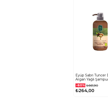
Eyüp Sabri Tuncer 
Argan Yağlı Şampu
Şişe 600 Ml
-60%
₺661,90
₺264,00