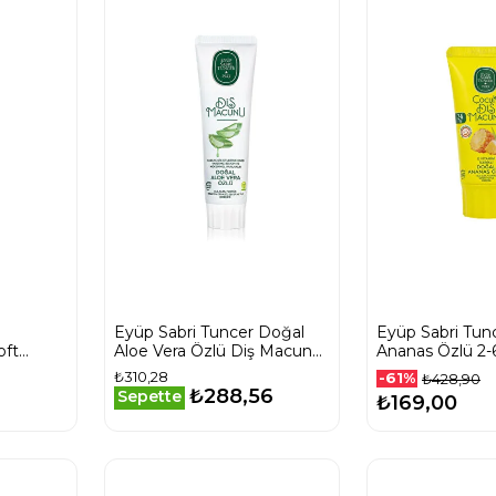
Eyüp Sabri Tuncer Doğal
Eyüp Sabri Tun
oft
Aloe Vera Özlü Diş Macunu
Ananas Özlü 2-
90 ml
Diş Macunu 60
₺310,28
-61%
₺428,90
₺288,56
Sepette
₺169,00