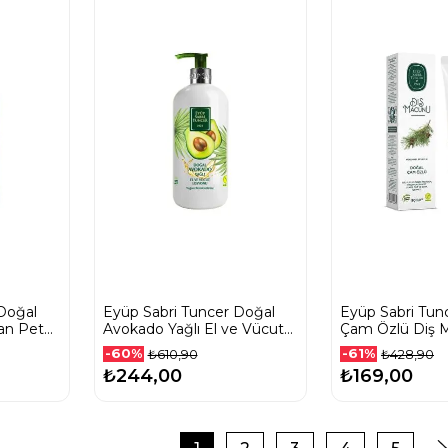
Doğal
Eyüp Sabri Tuncer Doğal
Eyüp Sabri Tun
an Pet
Avokado Yağlı El ve Vücut
Çam Özlü Diş 
Losyonu 500 Ml
Ml
-60%
-61%
₺610,90
₺428,90
₺244,00
₺169,00