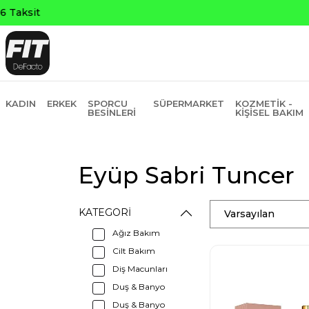
KADIN
ERKEK
SPORCU
SÜPERMARKET
KOZMETIK -
BESINLERI
KIŞISEL BAKIM
Eyüp Sabri Tuncer
KATEGORI
Varsayılan
Ağız Bakım
Cilt Bakım
Diş Macunları
Duş & Banyo
Duş & Banyo