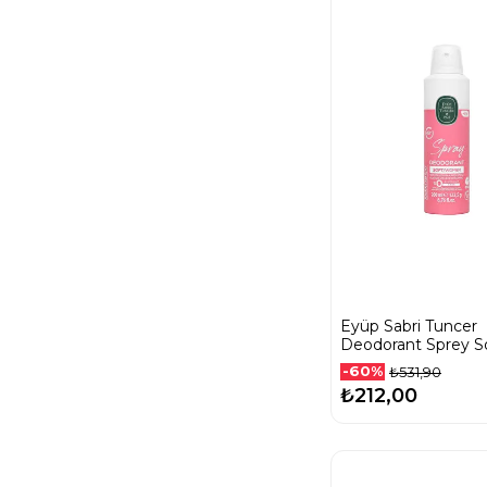
Eyüp Sabri Tuncer
Deodorant Sprey S
Women 200 Ml
-60%
₺531,90
₺212,00