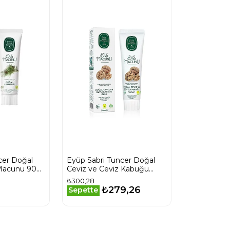
cer Doğal
Eyüp Sabri Tuncer Doğal
Macunu 90
Ceviz ve Ceviz Kabuğu
Özlü Diş Macunu 90 ml
₺300,28
₺279,26
Sepette