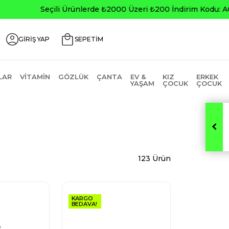
0
GİRİŞ YAP
SEPETİM
LAR
VITAMIN
GÖZLÜK
ÇANTA
EV &
KIZ
ERKEK
YAŞAM
ÇOCUK
ÇOCUK
123 Ürün
KARGO
BEDAVA!