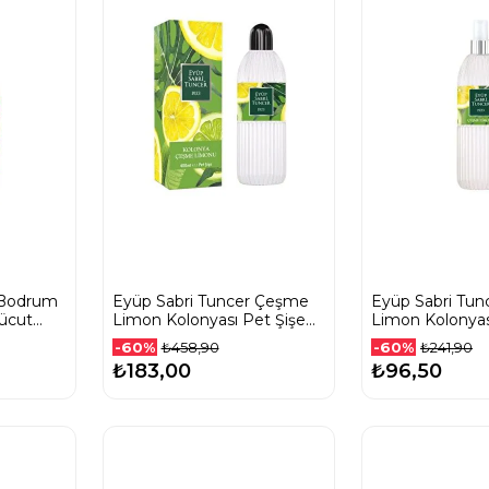
 Bodrum
Eyüp Sabri Tuncer Çeşme
Eyüp Sabri Tu
Vücut
Limon Kolonyası Pet Şişe
Limon Kolonyas
400 Ml
Şişe 150 Ml
-60%
-60%
₺458,90
₺241,90
₺183,00
₺96,50