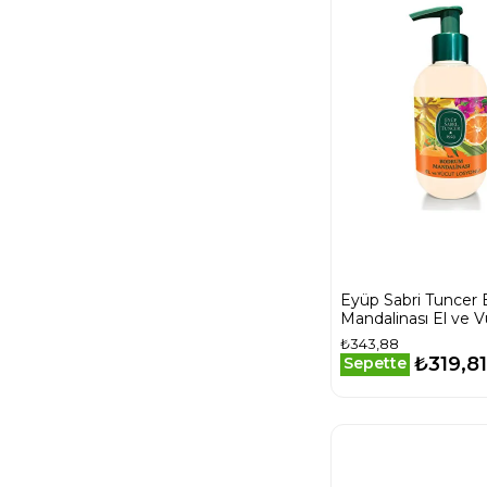
Eyüp Sabri Tuncer
Mandalinası El ve 
Losyonu 280 ml
₺343,88
₺319,81
Sepette