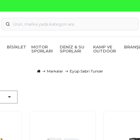
Seçili Ürünlerde ₺2000 Üzeri ₺200 İndirim Kodu: AGUSTOS20
BISIKLET
MOTOR
DENIZ & SU
KAMP VE
BRANŞ
SPORLARI
SPORLARI
OUTDOOR
Markalar
Eyüp Sabri Tuncer