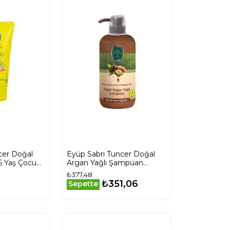
cer Doğal
Eyüp Sabri Tuncer Doğal
6 Yaş Çocuk
Argan Yağlı Şampuan
 Ml
600ml
₺377,48
₺351,06
Sepette