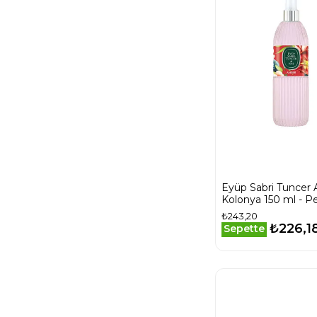
Vücut Bakımı
Vücut Krem ve
Losyon
Şampuan
Eyüp Sabri Tuncer
Kolonya 150 ml - Pe
₺243,20
₺226,1
Sepette