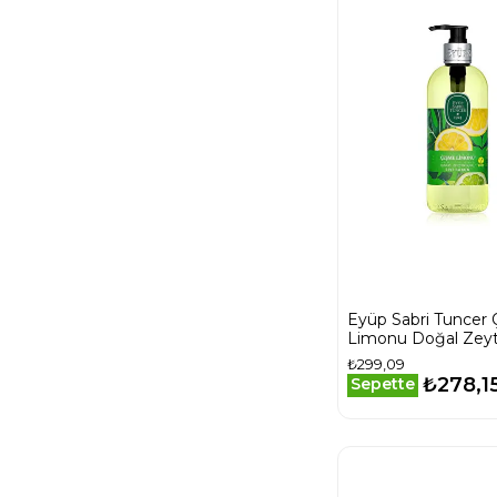
Eyüp Sabri Tuncer
Limonu Doğal Zeyt
Sıvı Sabun 500 ml
₺299,09
₺278,1
Sepette