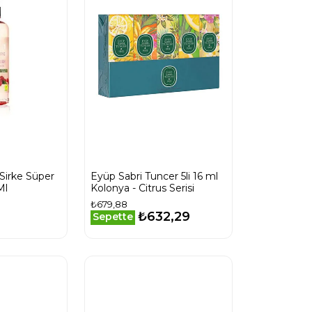
Sirke Süper
Eyüp Sabri Tuncer 5li 16 ml
Ml
Kolonya - Citrus Serisi
₺679,88
₺632,29
Sepette