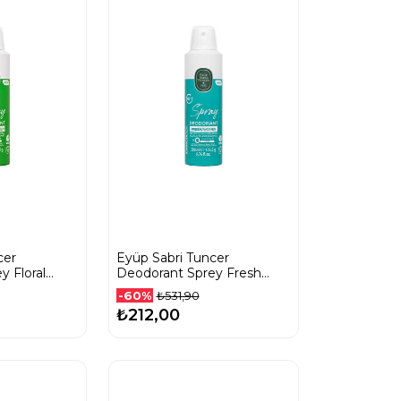
cer
Eyüp Sabri Tuncer
y Floral
Deodorant Sprey Fresh
l
Women 200 Ml
-60%
₺531,90
₺212,00