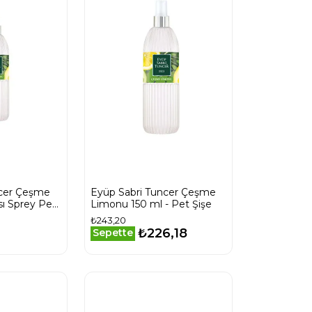
ncer Çeşme
Eyüp Sabri Tuncer Çeşme
ı Sprey Pet
Limonu 150 ml - Pet Şişe
₺243,20
₺226,18
Sepette