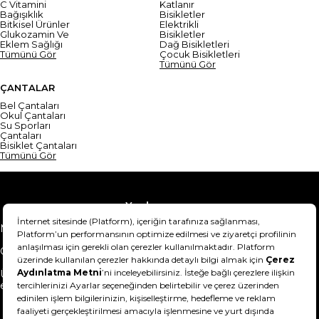
C Vitamini
Katlanır
Bağışıklık
Bisikletler
Bitkisel Ürünler
Elektrikli
Glukozamin Ve
Bisikletler
Eklem Sağlığı
Dağ Bisikletleri
Tümünü Gör
Çocuk Bisikletleri
Tümünü Gör
ÇANTALAR
Bel Çantaları
Okul Çantaları
Su Sporları
Çantaları
Bisiklet Çantaları
Tümünü Gör
Yardım
Mesafeli Satış Sözleşmesi
Teslimat Bilgisi
Gizlilik Sözleşmesi
Şartlar & Koşullar
Ürünümü nasıl iade
Hakkımızda
edebilirim?