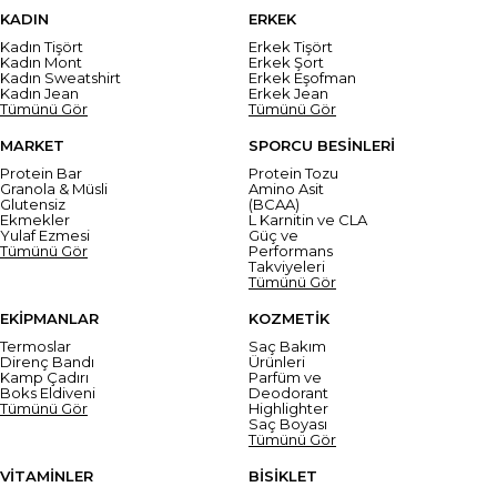
KADIN
ERKEK
Kadın Tişört
Erkek Tişört
Kadın Mont
Erkek Şort
Kadın Sweatshirt
Erkek Eşofman
Kadın Jean
Erkek Jean
Tümünü Gör
Tümünü Gör
MARKET
SPORCU BESİNLERİ
Protein Bar
Protein Tozu
Granola & Müsli
Amino Asit
Glutensiz
(BCAA)
Ekmekler
L Karnitin ve CLA
Yulaf Ezmesi
Güç ve
Tümünü Gör
Performans
Takviyeleri
Tümünü Gör
EKİPMANLAR
KOZMETİK
Termoslar
Saç Bakım
Direnç Bandı
Ürünleri
Kamp Çadırı
Parfüm ve
Boks Eldiveni
Deodorant
Tümünü Gör
Highlighter
Saç Boyası
Tümünü Gör
VİTAMİNLER
BİSİKLET