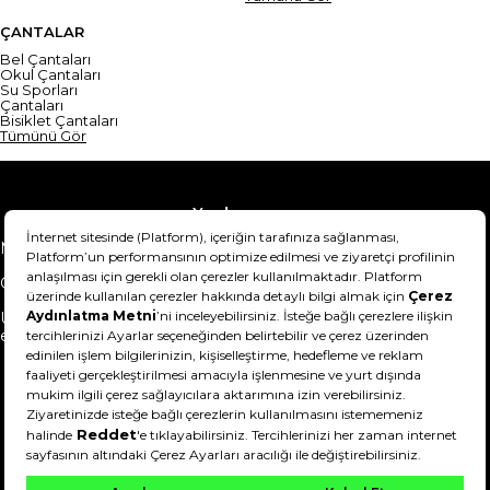
ÇANTALAR
Bel Çantaları
Okul Çantaları
Su Sporları
Çantaları
Bisiklet Çantaları
Tümünü Gör
Yardım
Mesafeli Satış Sözleşmesi
Teslimat Bilgisi
Gizlilik Sözleşmesi
Şartlar & Koşullar
Ürünümü nasıl iade
Hakkımızda
edebilirim?
DeFactoFIT ©️ 2022-2026. Tüm hakları saklıdır.