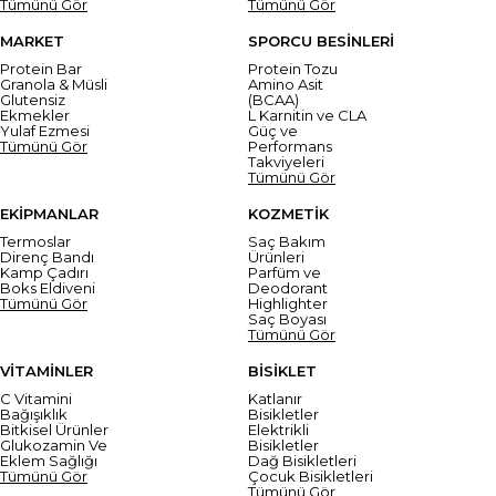
Tümünü Gör
Tümünü Gör
MARKET
SPORCU BESİNLERİ
Protein Bar
Protein Tozu
Granola & Müsli
Amino Asit
Glutensiz
(BCAA)
Ekmekler
L Karnitin ve CLA
Yulaf Ezmesi
Güç ve
Tümünü Gör
Performans
Takviyeleri
Tümünü Gör
EKİPMANLAR
KOZMETİK
Termoslar
Saç Bakım
Direnç Bandı
Ürünleri
Kamp Çadırı
Parfüm ve
Boks Eldiveni
Deodorant
Tümünü Gör
Highlighter
Saç Boyası
Tümünü Gör
VİTAMİNLER
BİSİKLET
C Vitamini
Katlanır
Bağışıklık
Bisikletler
Bitkisel Ürünler
Elektrikli
Glukozamin Ve
Bisikletler
Eklem Sağlığı
Dağ Bisikletleri
Tümünü Gör
Çocuk Bisikletleri
Tümünü Gör