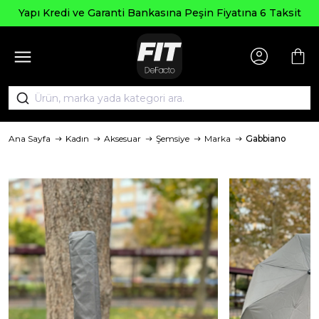
Yapı Kredi ve Garanti Bankasına Peşin Fiyatına 6 Taksit
Ana Sayfa
Kadın
Aksesuar
Şemsiye
Marka
Gabbiano