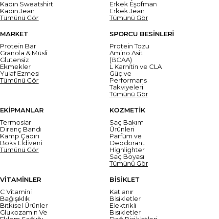
Kadın Sweatshirt
Erkek Eşofman
Kadın Jean
Erkek Jean
Tümünü Gör
Tümünü Gör
MARKET
SPORCU BESİNLERİ
Protein Bar
Protein Tozu
Granola & Müsli
Amino Asit
Glutensiz
(BCAA)
Ekmekler
L Karnitin ve CLA
Yulaf Ezmesi
Güç ve
Tümünü Gör
Performans
Takviyeleri
Tümünü Gör
EKİPMANLAR
KOZMETİK
Termoslar
Saç Bakım
Direnç Bandı
Ürünleri
Kamp Çadırı
Parfüm ve
Boks Eldiveni
Deodorant
Tümünü Gör
Highlighter
Saç Boyası
Tümünü Gör
VİTAMİNLER
BİSİKLET
C Vitamini
Katlanır
Bağışıklık
Bisikletler
Bitkisel Ürünler
Elektrikli
Glukozamin Ve
Bisikletler