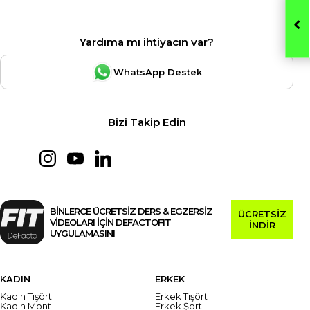
Yardıma mı ihtiyacın var?
WhatsApp Destek
Bizi Takip Edin
BİNLERCE ÜCRETSİZ DERS & EGZERSİZ
ÜCRETSİZ
VİDEOLARI İÇİN DEFACTOFIT
İNDİR
UYGULAMASINI
KADIN
ERKEK
Kadın Tişört
Erkek Tişört
Kadın Mont
Erkek Şort