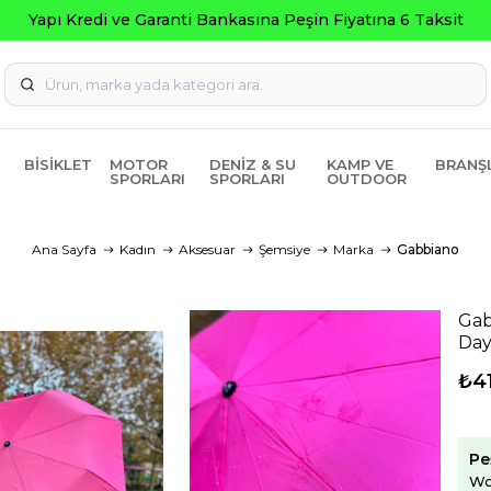
Seçili Ürünler
BISIKLET
MOTOR
DENIZ & SU
KAMP VE
BRANŞ
SPORLARI
SPORLARI
OUTDOOR
Ana Sayfa
Kadın
Aksesuar
Şemsiye
Marka
Gabbiano
Gab
Day
₺4
Pe
Wo