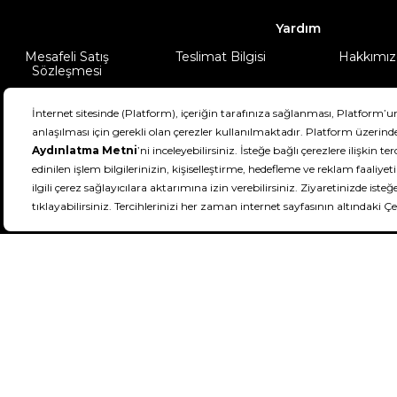
Yardım
Mesafeli Satış
Teslimat Bilgisi
Hakkımız
Sözleşmesi
Şartlar & Koşullar
Ürünüm
DeFactoFIT ©️ 2022-2026. Tüm hakları sa
21