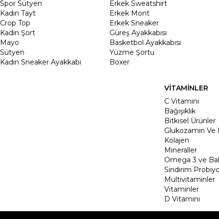
Spor Sütyen
Erkek Sweatshirt
Kadın Tayt
Erkek Mont
Crop Top
Erkek Sneaker
Kadin Şort
Güreş Ayakkabısı
Mayo
Basketbol Ayakkabısı
Sütyen
Yüzme Şortu
Kadın Sneaker Ayakkabı
Boxer
VİTAMİNLER
C Vitamini
Bağışıklık
Bitkisel Ürünler
Glukozamin Ve 
Kolajen
Mineraller
Omega 3 ve Balı
Sindirim Probiyo
Multivitaminler
Vitaminler
D Vitamini