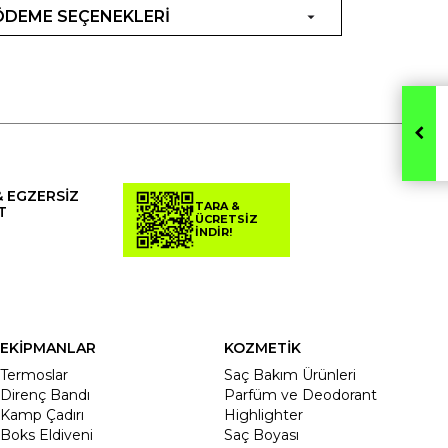
ÖDEME SEÇENEKLERİ
& EGZERSİZ
TARA &
T
ÜCRETSİZ
İNDİR!
EKİPMANLAR
KOZMETİK
Termoslar
Saç Bakım Ürünleri
Direnç Bandı
Parfüm ve Deodorant
Kamp Çadırı
Highlighter
Boks Eldiveni
Saç Boyası