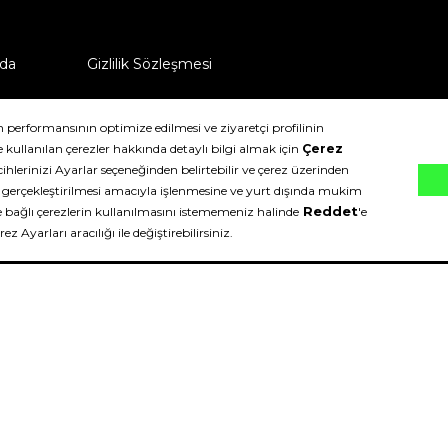
da
Gizlilik Sözleşmesi
ü nasıl iade edebilirim?
klıdır.