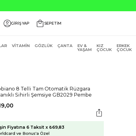
de ₺2000 Üzeri ₺200 İndirim Kodu: AGUSTOS200
GİRİŞ YAP
SEPETİM
LAR
VITAMIN
GÖZLÜK
ÇANTA
EV &
KIZ
ERKEK
YAŞAM
ÇOCUK
ÇOCUK
biano 8 Telli Tam Otomatik Rüzgara
anıklı Sihirli Şemsiye GB2029 Pembe
19,00
şin Fiyatına 6 Taksit x ₺69,83
rldcard ve Bonus'a Özel