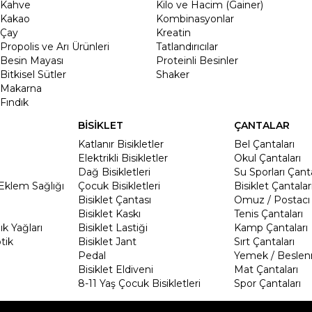
Kahve
Kilo ve Hacim (Gainer)
Kakao
Kombinasyonlar
Çay
Kreatin
Propolis ve Arı Ürünleri
Tatlandırıcılar
Besin Mayası
Proteinli Besinler
Bitkisel Sütler
Shaker
Makarna
Fındık
BİSİKLET
ÇANTALAR
Katlanır Bisikletler
Bel Çantaları
Elektrikli Bisikletler
Okul Çantaları
Dağ Bisikletleri
Su Sporları Çanta
Eklem Sağlığı
Çocuk Bisikletleri
Bisiklet Çantalar
Bisiklet Çantası
Omuz / Postacı 
Bisiklet Kaskı
Tenis Çantaları
k Yağları
Bisiklet Lastiği
Kamp Çantaları
tik
Bisiklet Jant
Sırt Çantaları
Pedal
Yemek / Beslen
Bisiklet Eldiveni
Mat Çantaları
8-11 Yaş Çocuk Bisikletleri
Spor Çantaları