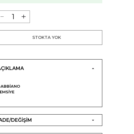
STOKTA YOK
AÇIKLAMA
GABBIANO
EMSIYE
İADE/DEĞİŞİM