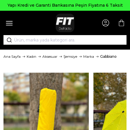
Yapı Kredi ve Garanti Bankasına Peşin Fiyatına 6 Taksit
Ana Sayfa
Kadın
Aksesuar
Şemsiye
Marka
Gabbiano