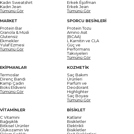
Kadın Sweatshirt
Erkek Eşofman
Kadın Jean
Erkek Jean
Tümünü Gör
Tümünü Gör
MARKET
SPORCU BESİNLERİ
Protein Bar
Protein Tozu
Granola & Müsli
Amino Asit
Glutensiz
(BCAA)
Ekmekler
L Karnitin ve CLA
Yulaf Ezmesi
Güç ve
Tümünü Gör
Performans
Takviyeleri
Tümünü Gör
EKİPMANLAR
KOZMETİK
Termoslar
Saç Bakım
Direnç Bandı
Ürünleri
Kamp Çadırı
Parfüm ve
Boks Eldiveni
Deodorant
Tümünü Gör
Highlighter
Saç Boyası
Tümünü Gör
VİTAMİNLER
BİSİKLET
C Vitamini
Katlanır
Bağışıklık
Bisikletler
Bitkisel Ürünler
Elektrikli
Glukozamin Ve
Bisikletler