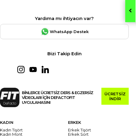
Yardıma mı ihtiyacın var?
WhatsApp Destek
Bizi Takip Edin
BİNLERCE ÜCRETSİZ DERS & EGZERSİZ
ÜCRETSİZ
VİDEOLARI İÇİN DEFACTOFIT
İNDİR
UYGULAMASINI
KADIN
ERKEK
Kadın Tişört
Erkek Tişört
Kadın Mont
Erkek Şort