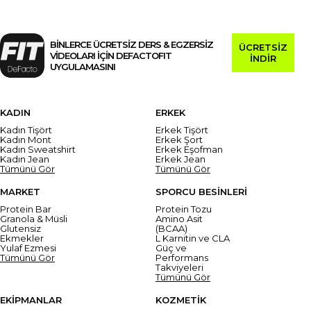
BİNLERCE ÜCRETSİZ DERS & EGZERSİZ
ÜCRETSİZ
VİDEOLARI İÇİN DEFACTOFIT
İNDİR
UYGULAMASINI
KADIN
ERKEK
Kadın Tişört
Erkek Tişört
Kadın Mont
Erkek Şort
Kadın Sweatshirt
Erkek Eşofman
Kadın Jean
Erkek Jean
Tümünü Gör
Tümünü Gör
MARKET
SPORCU BESİNLERİ
Protein Bar
Protein Tozu
Granola & Müsli
Amino Asit
Glutensiz
(BCAA)
Ekmekler
L Karnitin ve CLA
Yulaf Ezmesi
Güç ve
Tümünü Gör
Performans
Takviyeleri
Tümünü Gör
EKİPMANLAR
KOZMETİK