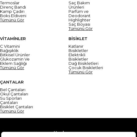
Termoslar
Saç Bakım
Direnç Bandı
Ürünleri
Kamp Çadırı
Parfüm ve
Boks Eldiveni
Deodorant
Tümünü Gör
Highlighter
Saç Boyası
Tümünü Gör
VİTAMİNLER
BİSİKLET
C Vitamini
Katlanır
Bağışıklık
Bisikletler
Bitkisel Ürünler
Elektrikli
Glukozamin Ve
Bisikletler
Eklem Sağlığı
Dağ Bisikletleri
Tümünü Gör
Çocuk Bisikletleri
Tümünü Gör
ÇANTALAR
Bel Çantaları
Okul Çantaları
Su Sporları
Çantaları
Bisiklet Çantaları
Tümünü Gör
Yardım