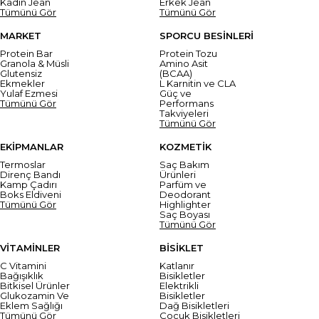
Kadın Jean
Erkek Jean
Tümünü Gör
Tümünü Gör
MARKET
SPORCU BESİNLERİ
Protein Bar
Protein Tozu
Granola & Müsli
Amino Asit
Glutensiz
(BCAA)
Ekmekler
L Karnitin ve CLA
Yulaf Ezmesi
Güç ve
Tümünü Gör
Performans
Takviyeleri
Tümünü Gör
EKİPMANLAR
KOZMETİK
Termoslar
Saç Bakım
Direnç Bandı
Ürünleri
Kamp Çadırı
Parfüm ve
Boks Eldiveni
Deodorant
Tümünü Gör
Highlighter
Saç Boyası
Tümünü Gör
VİTAMİNLER
BİSİKLET
C Vitamini
Katlanır
Bağışıklık
Bisikletler
Bitkisel Ürünler
Elektrikli
Glukozamin Ve
Bisikletler
Eklem Sağlığı
Dağ Bisikletleri
Tümünü Gör
Çocuk Bisikletleri