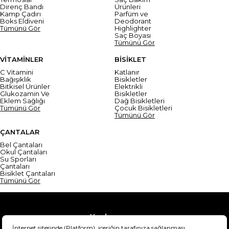
Direnç Bandı
Ürünleri
Kamp Çadırı
Parfüm ve
Boks Eldiveni
Deodorant
Tümünü Gör
Highlighter
Saç Boyası
Tümünü Gör
VİTAMİNLER
BİSİKLET
C Vitamini
Katlanır
Bağışıklık
Bisikletler
Bitkisel Ürünler
Elektrikli
Glukozamin Ve
Bisikletler
Eklem Sağlığı
Dağ Bisikletleri
Tümünü Gör
Çocuk Bisikletleri
Tümünü Gör
ÇANTALAR
Bel Çantaları
Okul Çantaları
Su Sporları
Çantaları
Bisiklet Çantaları
Tümünü Gör
Yardım