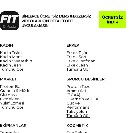
BİNLERCE ÜCRETSİZ DERS & EGZERSİZ
ÜCRETSİZ
VİDEOLARI İÇİN DEFACTOFIT
İNDİR
UYGULAMASINI
KADIN
ERKEK
Kadın Tişört
Erkek Tişört
Kadın Mont
Erkek Şort
Kadın Sweatshirt
Erkek Eşofman
Kadın Jean
Erkek Jean
Tümünü Gör
Tümünü Gör
MARKET
SPORCU BESİNLERİ
Protein Bar
Protein Tozu
Granola & Müsli
Amino Asit
Glutensiz
(BCAA)
Ekmekler
L Karnitin ve CLA
Yulaf Ezmesi
Güç ve
Tümünü Gör
Performans
Takviyeleri
Tümünü Gör
EKİPMANLAR
KOZMETİK
Termoslar
Saç Bakım