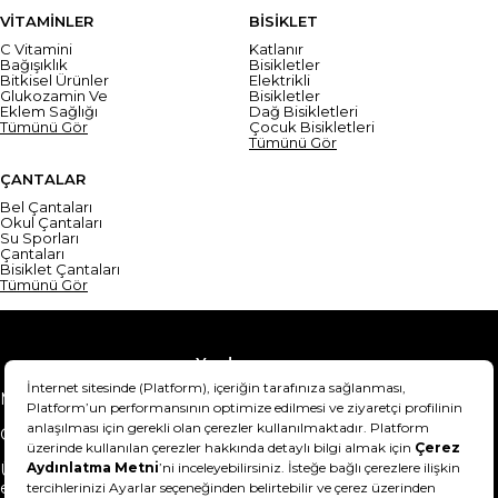
VİTAMİNLER
BİSİKLET
C Vitamini
Katlanır
Bağışıklık
Bisikletler
Bitkisel Ürünler
Elektrikli
Glukozamin Ve
Bisikletler
Eklem Sağlığı
Dağ Bisikletleri
Tümünü Gör
Çocuk Bisikletleri
Tümünü Gör
ÇANTALAR
Bel Çantaları
Okul Çantaları
Su Sporları
Çantaları
Bisiklet Çantaları
Tümünü Gör
Yardım
Mesafeli Satış Sözleşmesi
Teslimat Bilgisi
Gizlilik Sözleşmesi
Şartlar & Koşullar
Ürünümü nasıl iade
Hakkımızda
edebilirim?