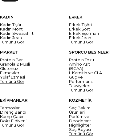
KADIN
ERKEK
Kadın Tişört
Erkek Tişört
Kadın Mont
Erkek Şort
Kadın Sweatshirt
Erkek Eşofman
Kadın Jean
Erkek Jean
Tümünü Gör
Tümünü Gör
MARKET
SPORCU BESİNLERİ
Protein Bar
Protein Tozu
Granola & Müsli
Amino Asit
Glutensiz
(BCAA)
Ekmekler
L Karnitin ve CLA
Yulaf Ezmesi
Güç ve
Tümünü Gör
Performans
Takviyeleri
Tümünü Gör
EKİPMANLAR
KOZMETİK
Termoslar
Saç Bakım
Direnç Bandı
Ürünleri
Kamp Çadırı
Parfüm ve
Boks Eldiveni
Deodorant
Tümünü Gör
Highlighter
Saç Boyası
Tümünü Gör