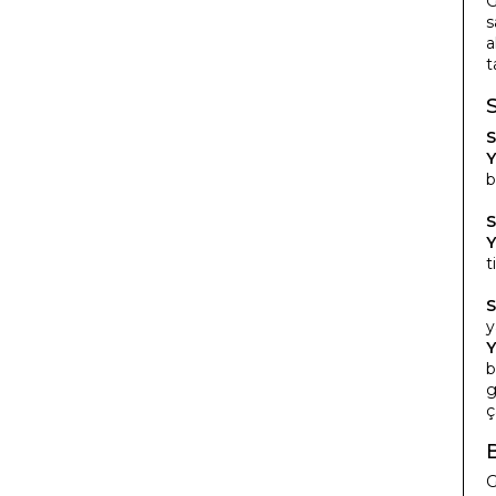
G
s
a
t
S
Y
b
S
Y
t
S
y
Y
b
g
ç
G