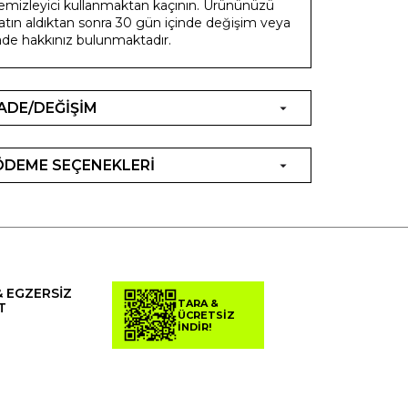
emizleyici kullanmaktan kaçının. Ürününüzü
atın aldıktan sonra 30 gün içinde değişim veya
ade hakkınız bulunmaktadır.
İADE/DEĞİŞİM
ÖDEME SEÇENEKLERİ
& EGZERSİZ
TARA &
T
ÜCRETSİZ
İNDİR!