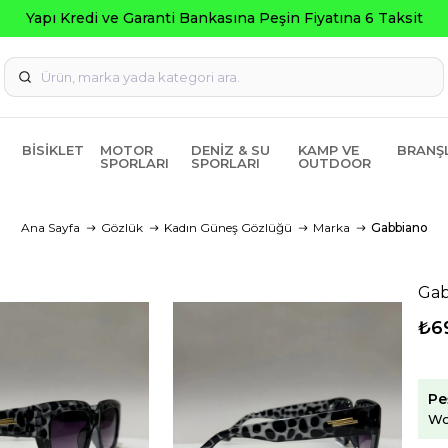
Seçili 
BISIKLET
MOTOR
DENIZ & SU
KAMP VE
BRANŞ
SPORLARI
SPORLARI
OUTDOOR
Ana Sayfa
Gözlük
Kadın Güneş Gözlüğü
Marka
Gabbiano
Gab
₺6
Pe
Wo