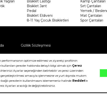
k Yağları
Bisiklet Lastiği
Kamp Çantaları
tik
Bisiklet Jant
Sırt Çantaları
Pedal
Yemek / Beslen
Bisiklet Eldiveni
Mat Çantaları
8-11 Yaş Çocuk Bisikletleri
Spor Çantaları
da
Gizlilik Sözleşmesi
ü nasıl iade edebilirim?
klıdır.