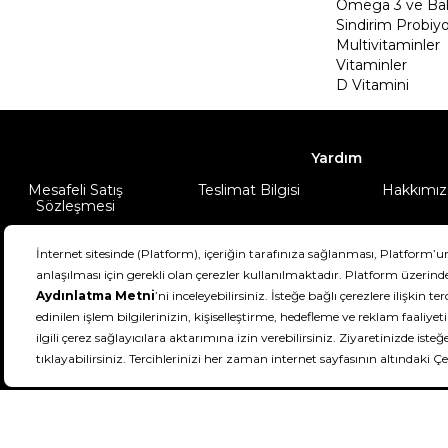
Omega 3 ve Balı
Sindirim Probiyo
Multivitaminler
Vitaminler
D Vitamini
Yardım
Mesafeli Satış
Teslimat Bilgisi
Hakkımız
Sözleşmesi
Şartlar & Koşullar
Ürünüm
DeFactoFIT ©️ 2022-2026. Tüm hakları sa
21