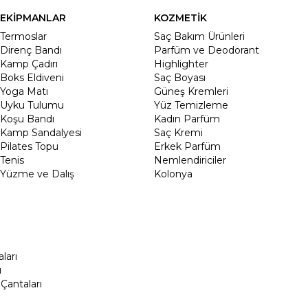
EKİPMANLAR
KOZMETİK
Termoslar
Saç Bakım Ürünleri
Direnç Bandı
Parfüm ve Deodorant
Kamp Çadırı
Highlighter
Boks Eldiveni
Saç Boyası
Yoga Matı
Güneş Kremleri
Uyku Tulumu
Yüz Temizleme
Koşu Bandı
Kadın Parfüm
Kamp Sandalyesi
Saç Kremi
Pilates Topu
Erkek Parfüm
Tenis
Nemlendiriciler
Yüzme ve Dalış
Kolonya
ları
ı
Çantaları