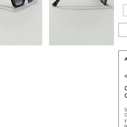
Ş
G
y
ı