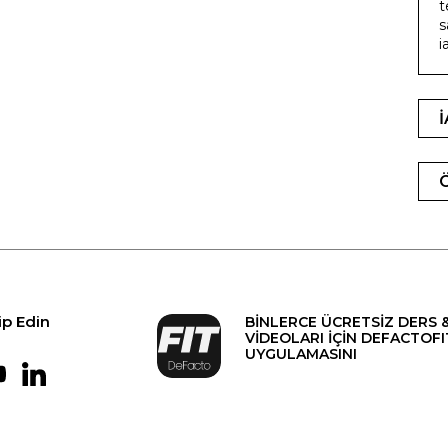
t
s
i
ip Edin
BİNLERCE ÜCRETSİZ DERS 
VİDEOLARI İÇİN DEFACTOFI
UYGULAMASINI