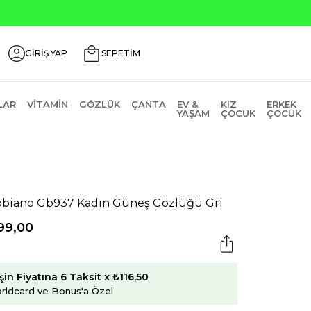
Ürünlerde ₺2000 Üzeri ₺200 İndirim Kodu: AGUSTOS200
GİRİŞ YAP
SEPETİM
LAR
VITAMIN
GÖZLÜK
ÇANTA
EV &
KIZ
ERKEK
YAŞAM
ÇOCUK
ÇOCUK
biano Gb937 Kadın Güneş Gözlüğü Gri
99,00
şin Fiyatına 6 Taksit x ₺116,50
rldcard ve Bonus'a Özel