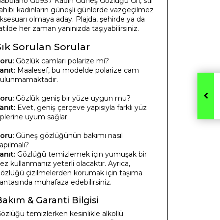
abbiano Gb937 Kadın Güneş Gözlüğü Gri, stil
ahibi kadınların güneşli günlerde vazgeçilmez
ksesuarı olmaya aday. Plajda, şehirde ya da
atilde her zaman yanınızda taşıyabilirsiniz.
Sık Sorulan Sorular
oru:
Gözlük camları polarize mi?
anıt:
Maalesef, bu modelde polarize cam
ulunmamaktadır.
oru:
Gözlük geniş bir yüze uygun mu?
anıt:
Evet, geniş çerçeve yapısıyla farklı yüz
iplerine uyum sağlar.
oru:
Güneş gözlüğünün bakımı nasıl
apılmalı?
anıt:
Gözlüğü temizlemek için yumuşak bir
ez kullanmanız yeterli olacaktır. Ayrıca,
özlüğü çizilmelerden korumak için taşıma
antasında muhafaza edebilirsiniz.
Bakım & Garanti Bilgisi
özlüğü temizlerken kesinlikle alkollü