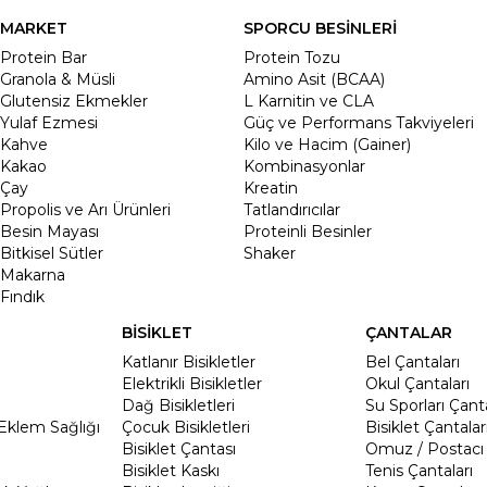
MARKET
SPORCU BESİNLERİ
Protein Bar
Protein Tozu
Granola & Müsli
Amino Asit (BCAA)
Glutensiz Ekmekler
L Karnitin ve CLA
Yulaf Ezmesi
Güç ve Performans Takviyeleri
Kahve
Kilo ve Hacim (Gainer)
Kakao
Kombinasyonlar
Çay
Kreatin
Propolis ve Arı Ürünleri
Tatlandırıcılar
Besin Mayası
Proteinli Besinler
Bitkisel Sütler
Shaker
Makarna
Fındık
BİSİKLET
ÇANTALAR
Katlanır Bisikletler
Bel Çantaları
Elektrikli Bisikletler
Okul Çantaları
Dağ Bisikletleri
Su Sporları Çanta
Eklem Sağlığı
Çocuk Bisikletleri
Bisiklet Çantalar
Bisiklet Çantası
Omuz / Postacı 
Bisiklet Kaskı
Tenis Çantaları