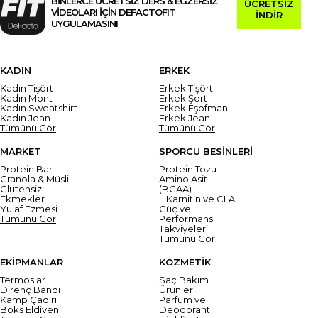
BİNLERCE ÜCRETSİZ DERS & EGZERSİZ
ÜCRETSİZ
VİDEOLARI İÇİN DEFACTOFIT
İNDİR
UYGULAMASINI
KADIN
ERKEK
Kadın Tişört
Erkek Tişört
Kadın Mont
Erkek Şort
Kadın Sweatshirt
Erkek Eşofman
Kadın Jean
Erkek Jean
Tümünü Gör
Tümünü Gör
MARKET
SPORCU BESİNLERİ
Protein Bar
Protein Tozu
Granola & Müsli
Amino Asit
Glutensiz
(BCAA)
Ekmekler
L Karnitin ve CLA
Yulaf Ezmesi
Güç ve
Tümünü Gör
Performans
Takviyeleri
Tümünü Gör
EKİPMANLAR
KOZMETİK
Termoslar
Saç Bakım
Direnç Bandı
Ürünleri
Kamp Çadırı
Parfüm ve
Boks Eldiveni
Deodorant