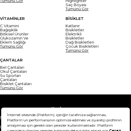
Tümünü Gör
Highlighter
Saç Boyası
Tümünü Gör
VİTAMİNLER
BİSİKLET
C Vitamini
Katlanır
Bağışıklık
Bisikletler
Bitkisel Ürünler
Elektrikli
Glukozamin Ve
Bisikletler
Eklem Sağlığı
Dağ Bisikletleri
Tümünü Gör
Çocuk Bisikletleri
Tümünü Gör
ÇANTALAR
Bel Çantaları
Okul Çantaları
Su Sporları
Çantaları
Bisiklet Çantaları
Tümünü Gör
Yardım
Mesafeli Satış Sözleşmesi
Teslimat Bilgisi
Gizlilik Sözleşmesi
Şartlar & Koşullar