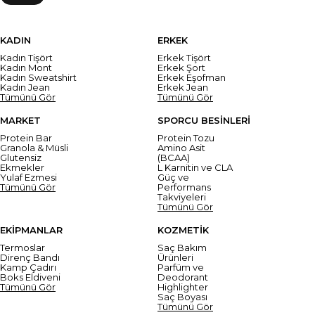
KADIN
ERKEK
Kadın Tişört
Erkek Tişört
Kadın Mont
Erkek Şort
Kadın Sweatshirt
Erkek Eşofman
Kadın Jean
Erkek Jean
Tümünü Gör
Tümünü Gör
MARKET
SPORCU BESİNLERİ
Protein Bar
Protein Tozu
Granola & Müsli
Amino Asit
Glutensiz
(BCAA)
Ekmekler
L Karnitin ve CLA
Yulaf Ezmesi
Güç ve
Tümünü Gör
Performans
Takviyeleri
Tümünü Gör
EKİPMANLAR
KOZMETİK
Termoslar
Saç Bakım
Direnç Bandı
Ürünleri
Kamp Çadırı
Parfüm ve
Boks Eldiveni
Deodorant
Tümünü Gör
Highlighter
Saç Boyası
Tümünü Gör