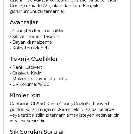
tasarımı ve yüksek kalitesi ile göz alıcı bir seçenektir.
Güneşin zararlı UV ışınlarından korurken, şık
görünümünüzü tamamlar.
Avantajlar
• Güneşten koruma sağlar
• Şık ve modern tasarım
• Dayanıklı malzeme
• Kolay temizlenebilir
Teknik Özellikler
• Renk: Lacivert
• Cinsiyet: Kadın
• Malzeme: Dayanıklı plastik
• UV koruma: %100
Kimler İçin
Gabbiano Gb940 Kadın Güneş Gözlüğü Lacivert,
günlük kullanım için mükemmeldir. Plajda, şehirde
veya tatilde stilinizi tamamlamak isteyen kadınlar için
ideal bir seçimdir.
Sık Sorulan Sorular