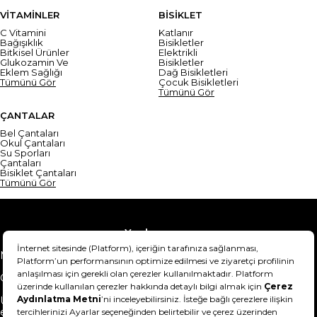
VİTAMİNLER
BİSİKLET
C Vitamini
Katlanır
Bağışıklık
Bisikletler
Bitkisel Ürünler
Elektrikli
Glukozamin Ve
Bisikletler
Eklem Sağlığı
Dağ Bisikletleri
Tümünü Gör
Çocuk Bisikletleri
Tümünü Gör
ÇANTALAR
Bel Çantaları
Okul Çantaları
Su Sporları
Çantaları
Bisiklet Çantaları
Tümünü Gör
Yardım
Mesafeli Satış Sözleşmesi
Teslimat Bilgisi
Gizlilik Sözleşmesi
Şartlar & Koşullar
Ürünümü nasıl iade
Hakkımızda
edebilirim?