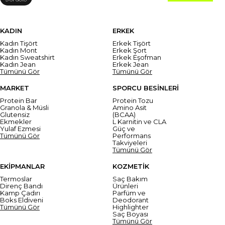
KADIN
ERKEK
Kadın Tişört
Erkek Tişört
Kadın Mont
Erkek Şort
Kadın Sweatshirt
Erkek Eşofman
Kadın Jean
Erkek Jean
Tümünü Gör
Tümünü Gör
MARKET
SPORCU BESİNLERİ
Protein Bar
Protein Tozu
Granola & Müsli
Amino Asit
Glutensiz
(BCAA)
Ekmekler
L Karnitin ve CLA
Yulaf Ezmesi
Güç ve
Tümünü Gör
Performans
Takviyeleri
Tümünü Gör
EKİPMANLAR
KOZMETİK
Termoslar
Saç Bakım
Direnç Bandı
Ürünleri
Kamp Çadırı
Parfüm ve
Boks Eldiveni
Deodorant
Tümünü Gör
Highlighter
Saç Boyası
Tümünü Gör