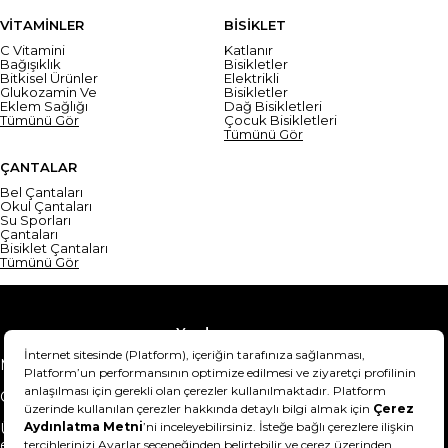
VİTAMİNLER
BİSİKLET
C Vitamini
Katlanır
Bağışıklık
Bisikletler
Bitkisel Ürünler
Elektrikli
Glukozamin Ve
Bisikletler
Eklem Sağlığı
Dağ Bisikletleri
Tümünü Gör
Çocuk Bisikletleri
Tümünü Gör
ÇANTALAR
Bel Çantaları
Okul Çantaları
Su Sporları
Çantaları
Bisiklet Çantaları
Tümünü Gör
Yardım
Mesafeli Satış Sözleşmesi
Teslimat Bilgisi
Gizlilik Sözleşmesi
Şartlar & Koşullar
Ürünümü nasıl iade
Hakkımızda
edebilirim?