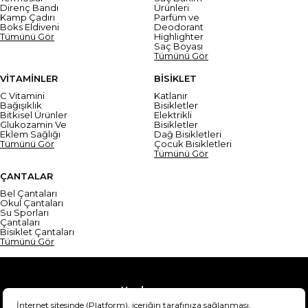
Direnç Bandı
Ürünleri
Kamp Çadırı
Parfüm ve
Boks Eldiveni
Deodorant
Tümünü Gör
Highlighter
Saç Boyası
Tümünü Gör
VİTAMİNLER
BİSİKLET
C Vitamini
Katlanır
Bağışıklık
Bisikletler
Bitkisel Ürünler
Elektrikli
Glukozamin Ve
Bisikletler
Eklem Sağlığı
Dağ Bisikletleri
Tümünü Gör
Çocuk Bisikletleri
Tümünü Gör
ÇANTALAR
Bel Çantaları
Okul Çantaları
Su Sporları
Çantaları
Bisiklet Çantaları
Tümünü Gör
Yardım