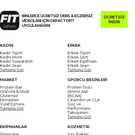
BİNLERCE ÜCRETSİZ DERS & EGZERSİZ
ÜCRETSİZ
VİDEOLARI İÇİN DEFACTOFIT
İNDİR
UYGULAMASINI
KADIN
ERKEK
Kadın Tişört
Erkek Tişört
Kadın Mont
Erkek Şort
Kadın Sweatshirt
Erkek Eşofman
Kadın Jean
Erkek Jean
Tümünü Gör
Tümünü Gör
MARKET
SPORCU BESİNLERİ
Protein Bar
Protein Tozu
Granola & Müsli
Amino Asit
Glutensiz
(BCAA)
Ekmekler
L Karnitin ve CLA
Yulaf Ezmesi
Güç ve
Tümünü Gör
Performans
Takviyeleri
Tümünü Gör
EKİPMANLAR
KOZMETİK
Termoslar
Saç Bakım