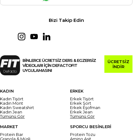
Bizi Takip Edin
BİNLERCE ÜCRETSİZ DERS & EGZERSİZ
ÜCRETSİZ
VİDEOLARI İÇİN DEFACTOFIT
İNDİR
UYGULAMASINI
KADIN
ERKEK
Kadın Tişört
Erkek Tişört
Kadın Mont
Erkek Şort
Kadın Sweatshirt
Erkek Eşofman
Kadın Jean
Erkek Jean
Tümünü Gör
Tümünü Gör
MARKET
SPORCU BESİNLERİ
Protein Bar
Protein Tozu
Granola & Müsli
Amino Asit