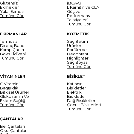
Glutensiz
(BCAA)
Ekmekler
L Karnitin ve CLA
Yulaf Ezmesi
Güç ve
Tümünü Gör
Performans
Takviyeleri
Tümünü Gör
EKİPMANLAR
KOZMETİK
Termoslar
Saç Bakım
Direnç Bandı
Ürünleri
Kamp Çadırı
Parfüm ve
Boks Eldiveni
Deodorant
Tümünü Gör
Highlighter
Saç Boyası
Tümünü Gör
VİTAMİNLER
BİSİKLET
C Vitamini
Katlanır
Bağışıklık
Bisikletler
Bitkisel Ürünler
Elektrikli
Glukozamin Ve
Bisikletler
Eklem Sağlığı
Dağ Bisikletleri
Tümünü Gör
Çocuk Bisikletleri
Tümünü Gör
ÇANTALAR
Bel Çantaları
Okul Çantaları