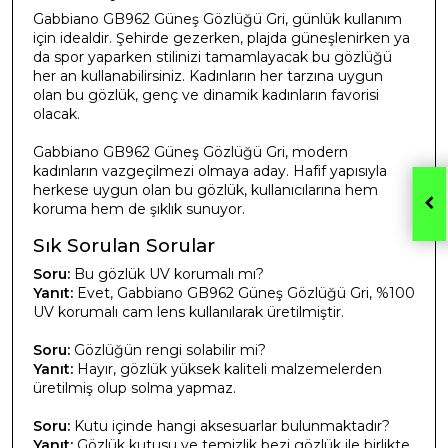
Gabbiano GB962 Güneş Gözlüğü Gri, günlük kullanım
için idealdir. Şehirde gezerken, plajda güneşlenirken ya
da spor yaparken stilinizi tamamlayacak bu gözlüğü
her an kullanabilirsiniz. Kadınların her tarzına uygun
olan bu gözlük, genç ve dinamik kadınların favorisi
olacak.
Gabbiano GB962 Güneş Gözlüğü Gri, modern
kadınların vazgeçilmezi olmaya aday. Hafif yapısıyla
herkese uygun olan bu gözlük, kullanıcılarına hem
koruma hem de şıklık sunuyor.
Sık Sorulan Sorular
Soru:
Bu gözlük UV korumalı mı?
Yanıt:
Evet, Gabbiano GB962 Güneş Gözlüğü Gri, %100
UV korumalı cam lens kullanılarak üretilmiştir.
Soru:
Gözlüğün rengi solabilir mi?
Yanıt:
Hayır, gözlük yüksek kaliteli malzemelerden
üretilmiş olup solma yapmaz.
Soru:
Kutu içinde hangi aksesuarlar bulunmaktadır?
Yanıt:
Gözlük kutusu ve temizlik bezi gözlük ile birlikte