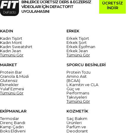
BİNLERCE ÜCRETSİZ DERS & EGZERSİZ
ÜCRETSİZ
VİDEOLARI İÇİN DEFACTOFIT
İNDİR
UYGULAMASINI
KADIN
ERKEK
Kadın Tişört
Erkek Tişört
Kadın Mont
Erkek Şort
Kadın Sweatshirt
Erkek Eşofman
Kadın Jean
Erkek Jean
Tümünü Gör
Tümünü Gör
MARKET
SPORCU BESİNLERİ
Protein Bar
Protein Tozu
Granola & Müsli
Amino Asit
Glutensiz
(BCAA)
Ekmekler
L Karnitin ve CLA
Yulaf Ezmesi
Güç ve
Tümünü Gör
Performans
Takviyeleri
Tümünü Gör
EKİPMANLAR
KOZMETİK
Termoslar
Saç Bakım
Direnç Bandı
Ürünleri
Kamp Çadırı
Parfüm ve
Boks Eldiveni
Deodorant