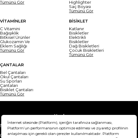
Tümünü Gör
Highlighter
Saç Boyası
Tümünü Gör
VİTAMİNLER
BİSİKLET
C Vitamini
Katlanır
Bağışıklık
Bisikletler
Bitkisel Ürünler
Elektrikli
Glukozamin Ve
Bisikletler
Eklem Sağlığı
Dağ Bisikletleri
Tümünü Gör
Çocuk Bisikletleri
Tümünü Gör
ÇANTALAR
Bel Çantaları
Okul Çantaları
Su Sporları
Çantaları
Bisiklet Çantaları
Tümünü Gör
Yardım
Mesafeli Satış Sözleşmesi
Teslimat Bilgisi
Gizlilik Sözleşmesi
Şartlar & Koşullar