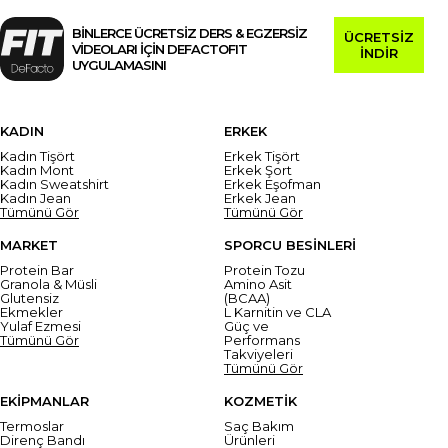
BİNLERCE ÜCRETSİZ DERS & EGZERSİZ
ÜCRETSİZ
VİDEOLARI İÇİN DEFACTOFIT
İNDİR
UYGULAMASINI
KADIN
ERKEK
Kadın Tişört
Erkek Tişört
Kadın Mont
Erkek Şort
Kadın Sweatshirt
Erkek Eşofman
Kadın Jean
Erkek Jean
Tümünü Gör
Tümünü Gör
MARKET
SPORCU BESİNLERİ
Protein Bar
Protein Tozu
Granola & Müsli
Amino Asit
Glutensiz
(BCAA)
Ekmekler
L Karnitin ve CLA
Yulaf Ezmesi
Güç ve
Tümünü Gör
Performans
Takviyeleri
Tümünü Gör
EKİPMANLAR
KOZMETİK
Termoslar
Saç Bakım
Direnç Bandı
Ürünleri