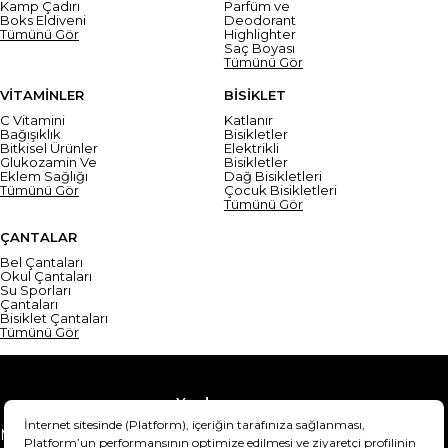
Kamp Çadırı
Parfüm ve
Boks Eldiveni
Deodorant
Tümünü Gör
Highlighter
Saç Boyası
Tümünü Gör
VİTAMİNLER
BİSİKLET
C Vitamini
Katlanır
Bağışıklık
Bisikletler
Bitkisel Ürünler
Elektrikli
Glukozamin Ve
Bisikletler
Eklem Sağlığı
Dağ Bisikletleri
Tümünü Gör
Çocuk Bisikletleri
Tümünü Gör
ÇANTALAR
Bel Çantaları
Okul Çantaları
Su Sporları
Çantaları
Bisiklet Çantaları
Tümünü Gör
Yardım
Mesafeli Satış Sözleşmesi
Teslimat Bilgisi