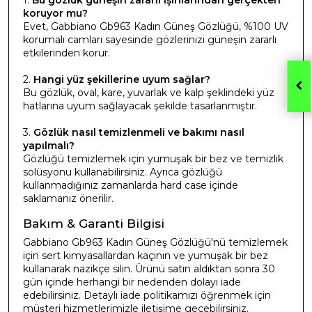
1.
Bu gözlük güneşin zararlı ışınlarından gerçekten
koruyor mu?
Evet, Gabbiano Gb963 Kadın Güneş Gözlüğü, %100 UV
korumalı camları sayesinde gözlerinizi güneşin zararlı
etkilerinden korur.
2.
Hangi yüz şekillerine uyum sağlar?
Bu gözlük, oval, kare, yuvarlak ve kalp şeklindeki yüz
hatlarına uyum sağlayacak şekilde tasarlanmıştır.
3.
Gözlük nasıl temizlenmeli ve bakımı nasıl
yapılmalı?
Gözlüğü temizlemek için yumuşak bir bez ve temizlik
solüsyonu kullanabilirsiniz. Ayrıca gözlüğü
kullanmadığınız zamanlarda hard case içinde
saklamanız önerilir.
Bakım & Garanti Bilgisi
Gabbiano Gb963 Kadın Güneş Gözlüğü'nü temizlemek
için sert kimyasallardan kaçının ve yumuşak bir bez
kullanarak nazikçe silin. Ürünü satın aldıktan sonra 30
gün içinde herhangi bir nedenden dolayı iade
edebilirsiniz. Detaylı iade politikamızı öğrenmek için
müşteri hizmetlerimizle iletişime geçebilirsiniz.